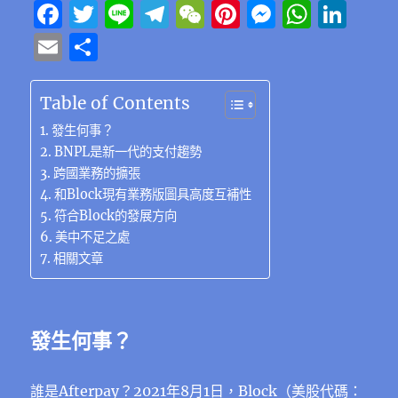
F
T
Li
T
W
Pi
M
W
Li
a
w
n
el
e
n
e
h
n
E
分
c
it
e
e
C
te
ss
at
k
m
享
e
te
g
h
re
e
s
e
ai
Table of Contents
b
r
r
at
st
n
A
d
l
發生何事？
o
a
g
p
I
BNPL是新一代的支付趨勢
跨國業務的擴張
o
m
er
p
n
和Block現有業務版圖具高度互補性
k
符合Block的發展方向
美中不足之處
相關文章
發生何事？
誰是Afterpay？2021年8月1日，Block（美股代碼：