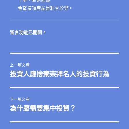
了解，謝謝回覆
希望這項產品是利大於弊。
留言功能已關閉。
文
上一篇文章
章
投資人應捨棄崇拜名人的投資行為
上
一
導
篇
覽
文
下一篇文章
章:
為什麼需要集中投資？
下
一
篇