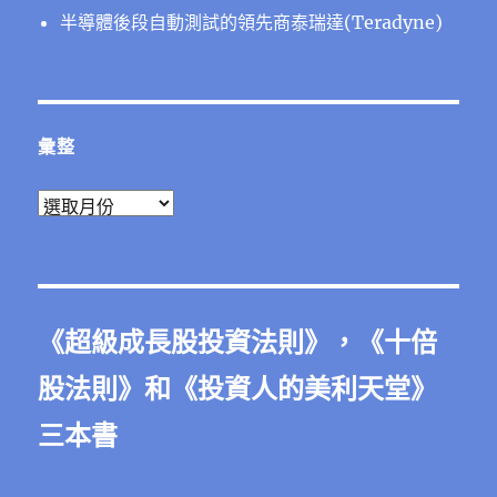
半導體後段⾃動測試的領先商泰瑞達(Teradyne)
彙整
彙
整
《
超級成長股投資法則
》，《
十倍
股法則
》和《
投資人的美利天堂
》
三本書