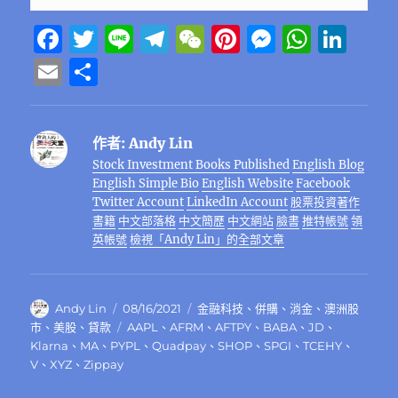
F
T
Li
T
W
Pi
M
W
Li
a
w
n
el
e
n
e
h
n
E
分
c
it
e
e
C
te
ss
at
k
m
享
e
te
g
h
re
e
s
e
ai
作者:
Andy Lin
b
r
r
at
st
n
A
d
l
Stock Investment Books Published
English Blog
o
a
g
p
I
English Simple Bio
English Website
Facebook
o
m
er
p
n
Twitter Account
LinkedIn Account
股票投資著作
書籍
中文部落格
中文簡歷
中文網站
臉書
推特帳號
領
k
英帳號
檢視「Andy Lin」的全部文章
作
發
分
Andy Lin
08/16/2021
金融科技
、
併購
、
消金
、
澳洲股
者
佈
類
標
市
、
美股
、
貸款
AAPL
、
AFRM
、
AFTPY
、
BABA
、
JD
、
日
籤
Klarna
、
MA
、
PYPL
、
Quadpay
、
SHOP
、
SPGI
、
TCEHY
、
期:
V
、
XYZ
、
Zippay