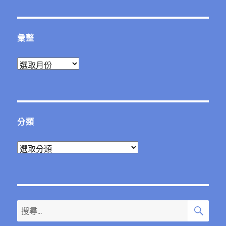
文
章:
彙整
彙
整
分類
分
類
搜
搜
尋
尋