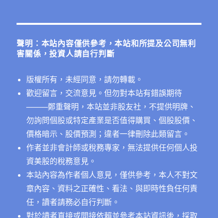
關
鍵
字:
聲明：本站內容僅供參考，本站和所提及公司無利
害關係，投資人請自行判斷
版權所有，未經同意，請勿轉載。
歡迎留言，交流意見。但勿對本站有錯誤期待
──
──鄭重聲明，本站並非股友社，不提供明牌、
勿詢問個股或特定產業是否值得購買、個股股價、
價格暗示、股價預測；違者一律刪除此類留言。
作者並非會計師或稅務專家，無法提供任何個人投
資美股的稅務意見。
本站內容為作者個人意見，僅供參考，本人不對文
章內容、資料之正確性、看法、與即時性負任何責
任，讀者請務必自行判斷。
對於讀者直接或間接依賴並參考本站資訊後，採取