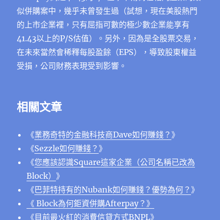
似併購案中，幾乎未曾發生過（試想，現在美股熱門
的上市企業裡，只有屈指可數的極少數企業能享有
41.43以上的P/S估值）。另外，因為是全股票交易，
在未來當然會稀釋每股盈餘（EPS），導致股東權益
受損，公司財務表現受到影響。
相關文章
《
業務奇特的金融科技商Dave如何賺錢？
》
《
Sezzle如何賺錢？
》
《
您應該認識Square這家企業（公司名稱已改為
Block）
》
《
巴菲特持有的Nubank如何賺錢？優勢為何？
》
《 Block為何鉅資併購Afterpay？》
《
目前最火紅的消費信貸方式BNPL
》