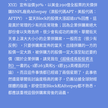
XYZ）宣佈溢價30%，以美金290億全股票的天價併
購BNPL廠商Afterpay（澳股代碼APT，美股代碼：
AFTPY）。當天Block的股價大漲超過11%回應，這
是異於常理的少有的反常現象；因為企業併購案絕大
部份會以失敗告終，很少會有成功的案例。華爾街天
天會上演大大小小的企業併購案，一般而言（很少有
反例），只要併購案宣佈的當天，出錢併購的一方的
股價一定大跌，被併購方的股價一定大漲至貼近要約
價（關於企業併購，請見
我在
《超級成長股投資法
則》
一書
的
4-1節263頁
和
5-1節352頁
裡面的討
論）。而且這件事情都已經過了兩個星期了，此事依
然還是華爾街討論度極高的案子，仍舊佔據全球財經
媒體的版面。即使您對Block和Afterpay都不熟悉，
都應該重視這個併購案背後的涵義。