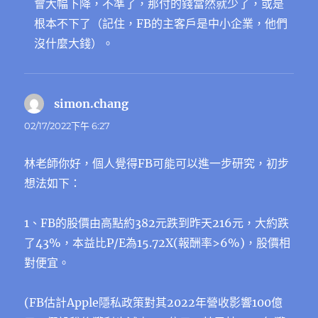
會大幅下降，不準了，那付的錢當然就少了，或是
根本不下了（記住，FB的主客戶是中小企業，他們
沒什麼大錢）。
simon.chang
表
示:
02/17/2022下午 6:27
林老師你好，個人覺得FB可能可以進一步研究，初步
想法如下：
1、FB的股價由高點約382元跌到昨天216元，大約跌
了43%，本益比P/E為15.72X(報酬率>6%)，股價相
對便宜。
(FB估計Apple隱私政策對其2022年營收影響100億