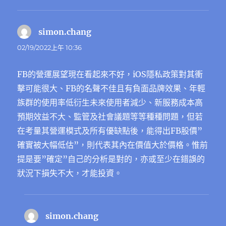
simon.chang
表
示:
02/19/2022上午 10:36
FB的營運展望現在看起來不好，iOS隱私政策對其衝
擊可能很大、FB的名聲不佳且有負面品牌效果、年輕
族群的使用率低衍生未來使用者減少、新服務成本高
預期效益不大、監管及社會議題等等種種問題，但若
在考量其營運模式及所有優缺點後，能得出FB股價”
確實被大幅低估”，則代表其內在價值大於價格。惟前
提是要”確定”自己的分析是對的，亦或至少在錯誤的
狀況下損失不大，才能投資。
simon.chang
表