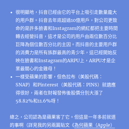
很明顯地，抖音已經由它的平台上吸引走數量龐大
的用戶群。抖音去年底超過10億用戶，對公司更致
命的是許多臉書和Instagram的網紅都把主要時間
轉去經營抖音，這才是公司的用戶由兩位數百分比
巨降為個位數百分比的主因。而抖音的主要用戶群
的消費力是所有族群最高的青少年，這已經開始反
映在臉書和Instagram的ARPU上，ARPU才是企
業最關心的金雞母！
一樣受蘋果的影響，但色拉布（美股代碼：
SNAP）和Pinterest（美股代碼：PINS）就適應
得很好，兩者在財報發佈後股價分別大漲了
58.82%和11.6%呀！
總之，公司認為是蘋果害了它。但這是一年多前就道
的事啊（詳見我的另兩篇貼文《
為何蘋果（Apple）