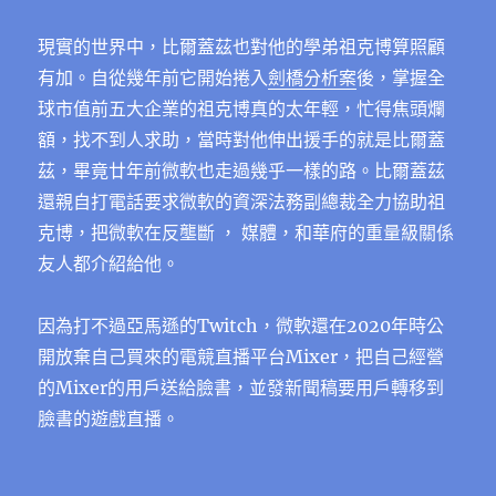
現實的世界中，比爾蓋茲也對他的學弟祖克博算照顧
有加。自從幾年前它開始捲入
劍橋分析案
後，掌握全
球市值前五大企業的祖克博真的太年輕，忙得焦頭爛
額，找不到人求助，當時對他伸出援手的就是比爾蓋
茲，畢竟廿年前微軟也走過幾乎一樣的路。比爾蓋茲
還親自打電話要求微軟的資深法務副總裁全力協助祖
克博，把微軟在反壟斷 ， 媒體，和華府的重量級關係
友人都介紹給他。
因為打不過亞馬遜的Twitch，
微軟還在2020年時公
開放棄自己買來的電競直播平台Mixer，把自己經營
的Mixer的用戶送給臉書，並發新聞稿要用戶轉移到
臉書的遊戲直播。