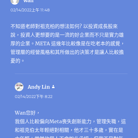
wan
表
示:
02/14/2022上午 11:48
不知道老師對祖克柏的想法如何? 以投資成長股來
說，投資人更想要的是一流的好企業而不只是實力雄
厚的企業。META 這幾年比較像是在吃老本的感覺，
管理層的經營風格和其所做出的決策才是讓人比較擔
憂的。
Andy Lin
表
示:
02/14/2022下午 8:22
Wan您好，
我個人比較偏向Meta喪失創新能力，管理失職，這
和祖克伯太年輕絕對相關，他才三十多歲，實在是