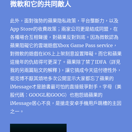
微軟和它的共同敵人
此外，面對強勢的蘋果隐私政策，平台壟斷力，以及
App Store的收費政策；兩家公司更是結成同盟，在
各種場合互相聲援，對蘋果反對到底。因為微軟認為
蘋果阻礙它的雲端遊戲Xbox Game Pass service，
對微軟的遊戲在iOS上上架刻意設置障礙。而它和蘋果
這幾年的仇結得可更深了。蘋果除了禁了IDFA（詳見
我的另兩篇貼文的解釋 )，讓它搞成今天這付德性外，
祖克博不厭其煩地多次公開宣示大家都忘了蘋果的
iMessage才是臉書最可怕的直接競爭對手。字母（美
股代碼：GOOGL和GOOG）也抱怨過蘋果的
iMessage居心不良，是搶走安卓手機用戶跳槽的主因
之一。