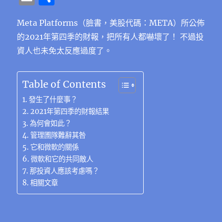
c
it
e
e
C
te
ss
at
k
m
享
e
te
g
h
re
e
s
e
Meta Platforms（臉書，美股代碼：META）所公佈
ai
的2021年第四季的財報，把所有人都嚇壞了！ 不過投
b
r
r
at
st
n
A
d
l
資人也未免太反應過度了。
o
a
g
p
I
o
m
er
p
n
Table of Contents
k
發生了什麼事？
2021年第四季的財報結果
為何會如此？
管理圑隊難辭其咎
它和微軟的關係
微軟和它的共同敵人
那投資人應該考慮嗎？
相關文章