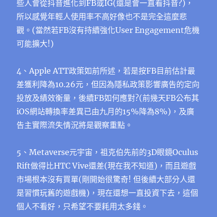
些人會從抖音進化到FB或IG(還是會一直看抖音?)，
所以感覺年輕人使用率不高好像也不是完全這麼悲
觀。(當然若FB沒有持續強化User Engagement危機
可能擴大!)
4、Apple ATT政策如前所述，若是按FB目前估計最
差獲利降為10.26元，但因為隱私政策影響廣告的定向
投放及績效衡量，後續FB如何應對?(前幾天FB公布其
iOS網站轉換率差異已由九月的15%降為8%)，及廣
告主實際流失情況將是觀察重點。
5、Metaverse元宇宙，祖克伯先前的3D眼鏡Oculus
Rift做得比HTC Vive還差(現在我不知道)，而且遊戲
市場根本沒有買單(剛開始很驚奇! 但後續大部分人還
是習慣玩舊的遊戲機)，現在還想一直投資下去，這個
個人不看好，只希望不要耗用太多錢。