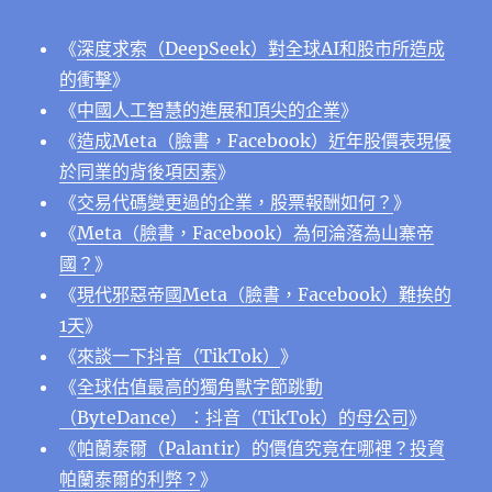
《
深度求索（DeepSeek）對全球AI和股市所造成
的衝擊
》
《
中國人工智慧的進展和頂尖的企業
》
《
造成Meta（臉書，Facebook）近年股價表現優
於同業的背後項因素
》
《
交易代碼變更過的企業，股票報酬如何？
》
《
Meta（臉書，Facebook）為何淪落為山寨帝
國？
》
《
現代邪惡帝國Meta（臉書，Facebook）難挨的
1天
》
《
來談一下抖音（TikTok）
》
《
全球估值最高的獨角獸字節跳動
（ByteDance）：抖音（TikTok）的母公司
》
《
帕蘭泰爾（Palantir）的價值究竟在哪裡？投資
帕蘭泰爾的利弊？
》