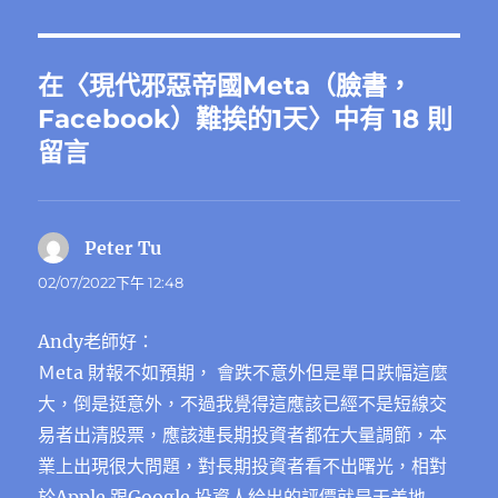
在〈現代邪惡帝國Meta（臉書，
Facebook）難挨的1天〉中有 18 則
留言
Peter Tu
表
示:
02/07/2022下午 12:48
Andy老師好：
Ｍeta 財報不如預期， 會跌不意外但是單日跌幅這麼
大，倒是挺意外，不過我覺得這應該已經不是短線交
易者出清股票，應該連長期投資者都在大量調節，本
業上出現很大問題，對長期投資者看不出曙光，相對
於Apple 跟Google 投資人給出的評價就是天差地