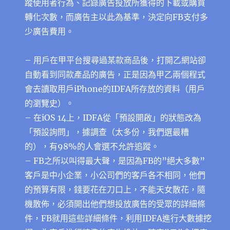
蹤使用者行為、記錄廣告投放所獲得的下載或購買
轉化次數，而廣告主以此為基準，決定向FB支付多
少廣告費用。
– 用戶在甲平台搜尋過某款商品後，打開乙網站卻
自動看到同款產品的廣告，正是因為甲乙兩個程式
會去讀取用戶iPhone的IDFA所存放的資料（用戶
的瀏覽史）。
– 在iOS 14上，IDFA從「預設開啟」的狀態改為
「預設詢問」，據調查（太多份，我們選最糟
的），有98%的人會選不允許追蹤。
– FB之所以叫得最大聲，是因為FB的”絕大多數”
客戶是中小企業，小公司們的客戶各不相同，他們
的預算有限，錢要花在刀口上，不能天女散花，隨
機散佈，必須開出他們想投放廣告的受眾的詳細條
件，FB就用這些詳細條件，利用IDFA進行大數據挖