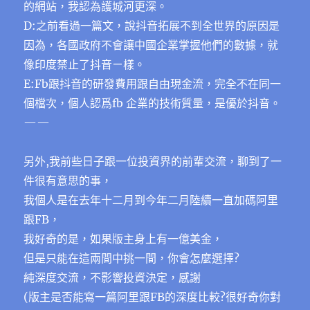
的網站，我認為護城河更深。
D:之前看過一篇文，說抖音拓展不到全世界的原因是
因為，各國政府不會讓中國企業掌握他們的數據，就
像印度禁止了抖音ㄧ樣。
E:Fb跟抖音的研發費用跟自由現金流，完全不在同一
個檔次，個人認爲fb 企業的技術質量，是優於抖音。
——
另外,我前些日子跟一位投資界的前輩交流，聊到了一
件很有意思的事，
我個人是在去年十二月到今年二月陸續一直加碼阿里
跟FB，
我好奇的是，如果版主身上有一億美金，
但是只能在這兩間中挑一間，你會怎麼選擇?
純深度交流，不影響投資決定，感謝
(版主是否能寫一篇阿里跟FB的深度比較?很好奇你對