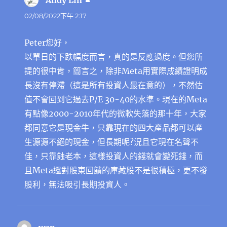
Andy Lin
表
示:
02/08/2022下午 2:17
Peter您好，
以單日的下跌幅度而言，真的是反應過度。但您所
提的很中肯，簡言之，除非Meta用實際成績證明成
長沒有停滯（這是所有投資人最在意的），不然估
值不會回到它過去P/E 30-40的水準。現在的Meta
有點像2000-2010年代的微軟失落的那十年，大家
都同意它是現金牛，只靠現在的四大產品都可以產
生源源不絕的現金，但長期呢?況且它現在名聲不
佳，只靠蝕老本，這樣投資人的錢就會變死錢，而
且Meta還對股東回饋的庫藏股不是很積極，更不發
股利，無法吸引長期投資人。