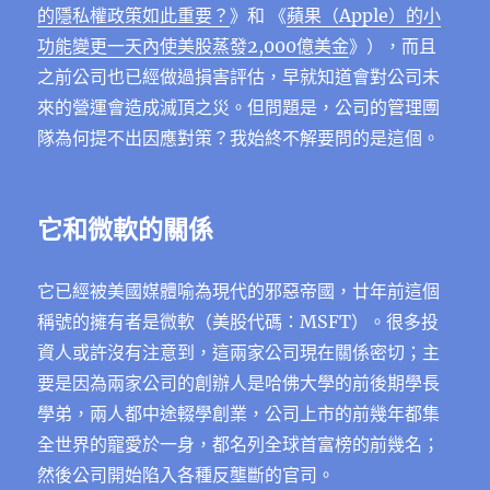
的隱私權政策如此重要？
》和
《
蘋果（Apple）的小
功能變更一天內使美股蒸發2,000億美金
》
），而且
之前公司也已經做過損害評估，早就知道會對公司未
來的營運會造成滅頂之災。但問題是，公司的管理圑
隊為何提不出因應對策？我始終不解要問的是這個。
它和微軟的關係
它已經被美國媒體喻為現代的邪惡帝國，廿年前這個
稱號的擁有者是微軟（美股代碼：MSFT）。很多投
資人或許沒有注意到，這兩家公司現在關係密切；主
要是因為兩家公司的創辦人是哈佛大學的前後期學長
學弟，兩人都中途輟學創業，公司上市的前幾年都集
全世界的寵愛於一身，都名列全球首富榜的前幾名；
然後公司開始陷入各種反壟斷的官司。