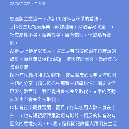
示:
03/06/2022下午 5:16
想跟版主交流一下我對Fb跟抖音競爭的看法，
1:抖音是短視頻娛樂（辣妹跳舞，滑過容易就忘了，
社交屬性不強，娛樂性強，雖有黏性，但缺點有幾
個，
A:他要上傳是以影片，這需要有表演慾跟不怕麻煩的
族群，而且無法像Fb跟Igㄧ樣快速的圖文，做紓發心
情跟交流
B:也無法像推特,IG,跟Fbㄧ樣做深度的文字交流跟因
主題的分享（類似反送中那種主題串聯性）圖文交流
已流存數百年，我不覺得會被完全取代，文字的互動
交流也不會完全被取代，
C:抖音社交屬性薄弱，而且Ig每年使用人數ㄧ直在上
升，Ig也有短視頻跟限動還有影片，相反的抖音沒有
圖文的意境交流，Fb跟Ig是長期紀錄個人跟朋友生活