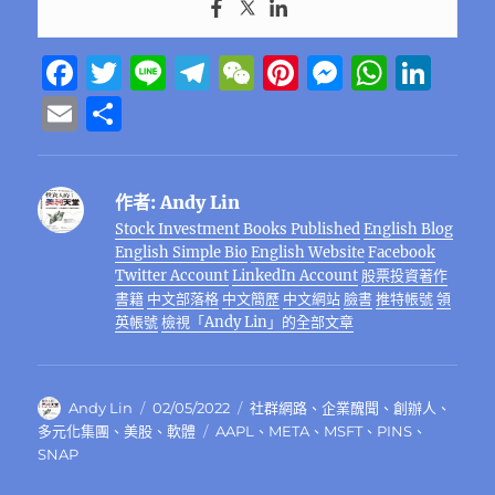
F
T
Li
T
W
Pi
M
W
Li
a
w
n
el
e
n
e
h
n
E
分
c
it
e
e
C
te
ss
at
k
m
享
e
te
g
h
re
e
s
e
ai
作者:
Andy Lin
b
r
r
at
st
n
A
d
l
Stock Investment Books Published
English Blog
o
a
g
p
I
English Simple Bio
English Website
Facebook
o
m
er
p
n
Twitter Account
LinkedIn Account
股票投資著作
書籍
中文部落格
中文簡歷
中文網站
臉書
推特帳號
領
k
英帳號
檢視「Andy Lin」的全部文章
作
發
分
Andy Lin
02/05/2022
社群網路
、
企業醜聞
、
創辦人
、
者
佈
類
標
多元化集團
、
美股
、
軟體
AAPL
、
META
、
MSFT
、
PINS
、
日
籤
SNAP
期: