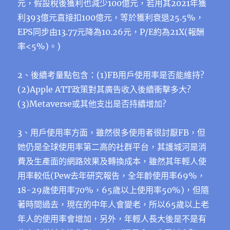
元，假設稅後獲利也減少100億元，若用其2021年獲
利393億元直接扣100億元，等於獲利衰退25.5%，
EPS同步由13.77元降為10.26元，P/E約為21X(報酬
率<5%)。)
2、後續考量點包含：(1)FB用戶使用率是否能維持?
(2)Apple ATT政策對其廣告收入後續衝擊多大?
(3)Metaverse或其他支出是否持續增加?
3、用戶使用率方面，雖然很多使用者很討厭FB，但
她仍是全球使用率第二高的社群平台，其護城河是消
費及生產面的網路效果及轉換成本，雖然其年輕人使
用率較低(Pew去年研究報告，全年齡使用率69%，
18-29歲使用率70%，65歲以上使用率50%)，但隨
著時間過去，現在的中年人會變老，所以65歲以上老
年人的使用率會增加，另外，年輕人長大後是不是有