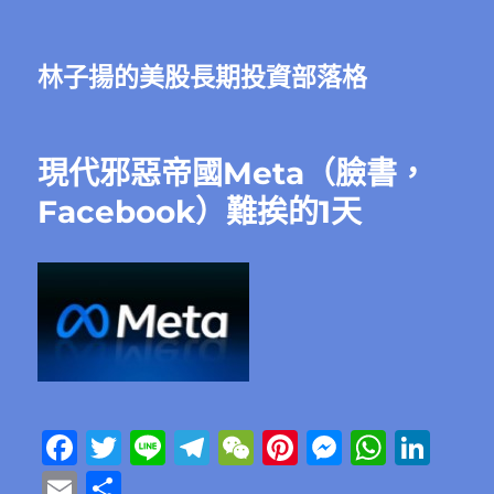
林子揚的美股長期投資部落格
現代邪惡帝國Meta（臉書，
Facebook）難挨的1天
F
T
Li
T
W
Pi
M
W
Li
a
w
n
el
e
n
e
h
n
E
分