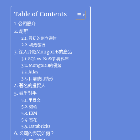
c
it
e
e
C
te
ss
at
k
m
享
e
te
g
h
re
e
s
e
ai
Table of Contents
b
r
r
at
st
n
A
d
l
公司簡介
o
a
g
p
I
創辦
最初的創立宗旨
o
m
er
p
n
初始發行
k
深入介紹MongoDB的產品
SQL vs. NoSQL資料庫
MongoDB的優勢
Atlas
目前使用情形
著名的投資人
競爭對手
甲骨文
微軟
IBM
雪花
Databricks
公司的表現如何？