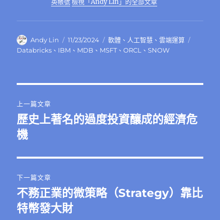
k
英帳號
檢視「Andy Lin」的全部文章
作
發
分
標
Andy Lin
11/23/2024
軟體
、
人工智慧
、
雲端運算
者
佈
類
籤
Databricks
、
IBM
、
MDB
、
MSFT
、
ORCL
、
SNOW
日
期:
文
上一篇文章
章
歷史上著名的過度投資釀成的經濟危
上
一
機
導
篇
覽
文
章:
下一篇文章
不務正業的微策略（Strategy）靠比
下
一
特幣發大財
篇