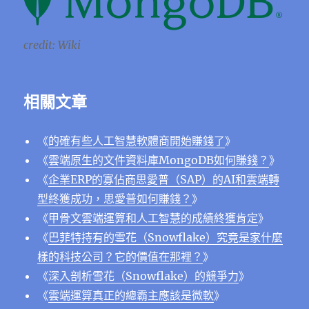
credit: Wiki
相關文章
《
的確有些人工智慧軟體商開始賺錢了
》
《
雲端原生的文件資料庫MongoDB如何賺錢？
》
《
企業ERP的寡佔商思愛普（SAP）的AI和雲端轉
型終獲成功，思愛普如何賺錢？
》
《
甲骨文雲端運算和人工智慧的成績終獲肯定
》
《
巴菲特持有的雪花（Snowflake）究竟是家什麼
樣的科技公司？它的價值在那裡？
》
《
深入剖析雪花（Snowflake）的競爭力
》
《
雲端運算真正的總霸主應該是微軟
》