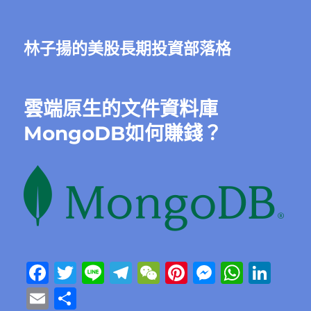
林子揚的美股長期投資部落格
雲端原生的文件資料庫
MongoDB如何賺錢？
F
T
Li
T
W
Pi
M
W
Li
a
w
n
el
e
n
e
h
n
E
分