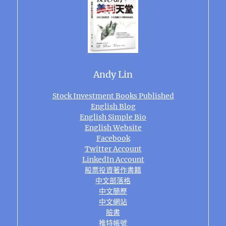
Andy Lin
Stock Investment Books Published
English Blog
English Simple Bio
English Website
Facebook
Twitter Account
LinkedIn Account
股票投資著作書籍
中文部落格
中文簡歷
中文網站
臉書
推特帳號