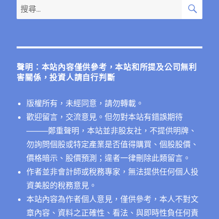
搜
搜
尋
尋
關
鍵
字:
聲明：本站內容僅供參考，本站和所提及公司無利
害關係，投資人請自行判斷
版權所有，未經同意，請勿轉載。
歡迎留言，交流意見。但勿對本站有錯誤期待
──
──鄭重聲明，本站並非股友社，不提供明牌、
勿詢問個股或特定產業是否值得購買、個股股價、
價格暗示、股價預測；違者一律刪除此類留言。
作者並非會計師或稅務專家，無法提供任何個人投
資美股的稅務意見。
本站內容為作者個人意見，僅供參考，本人不對文
章內容、資料之正確性、看法、與即時性負任何責