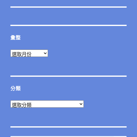
文
章:
彙整
彙
整
分類
分
類