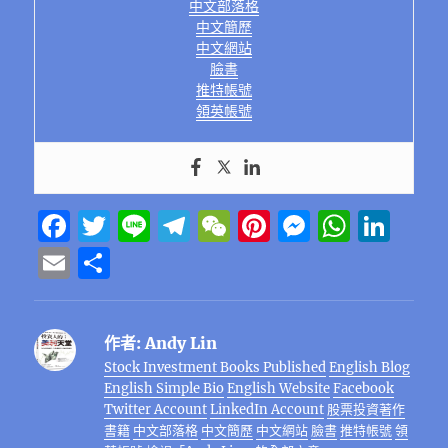
中文部落格
中文簡歷
中文網站
臉書
推特帳號
領英帳號
F
T
Li
T
W
Pi
M
W
Li
a
w
n
el
e
n
e
h
n
E
分
c
it
e
e
C
te
ss
at
k
m
享
e
te
g
h
re
e
s
e
ai
作者:
Andy Lin
b
r
r
at
st
n
A
d
l
Stock Investment Books Published
English Blog
o
a
g
p
I
English Simple Bio
English Website
Facebook
o
m
er
p
n
Twitter Account
LinkedIn Account
股票投資著作
書籍
中文部落格
中文簡歷
中文網站
臉書
推特帳號
領