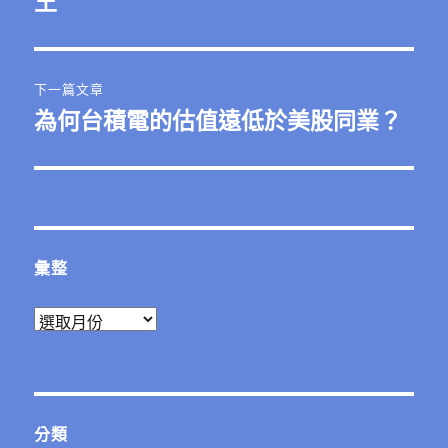
王
導
篇
覽
文
章:
下一篇文章
為何台積電的估值遠低於美股同業？
下
一
篇
文
章:
彙整
彙
整
分類