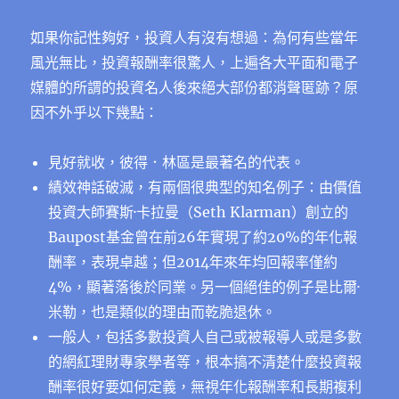
如果你記性夠好，投資人有沒有想過：為何有些當年
風光無比，投資報酬率很驚人，上遍各大平面和電子
媒體的所謂的投資名人後來絕大部份都消聲匿跡？原
因不外乎以下幾點：
見好就收，彼得．林區是最著名的代表。
績效神話破滅，有兩個很典型的知名例子：由價值
投資大師賽斯·卡拉曼（Seth Klarman）創立的
Baupost基金曾在前26年實現了約20%的年化報
酬率，表現卓越；但2014年來年均回報率僅約
4%，顯著落後於同業。另一個絕佳的例子是比爾·
米勒，也是類似的理由而乾脆退休。
一般人，包括多數投資人自己或被報導人或是多數
的網紅理財專家學者等，根本搞不清楚什麼投資報
酬率很好要如何定義，無視年化報酬率和長期複利