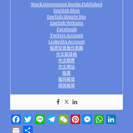
Stock Investment Books Published
English Blog
English Simple Bio
English Website
Facebook
Twitter Account
LinkedIn Account
股票投資著作書籍
中文部落格
中文簡歷
中文網站
臉書
推特帳號
領英帳號
F
T
Li
T
W
Pi
M
W
Li
a
w
n
el
e
n
e
h
n
E
分