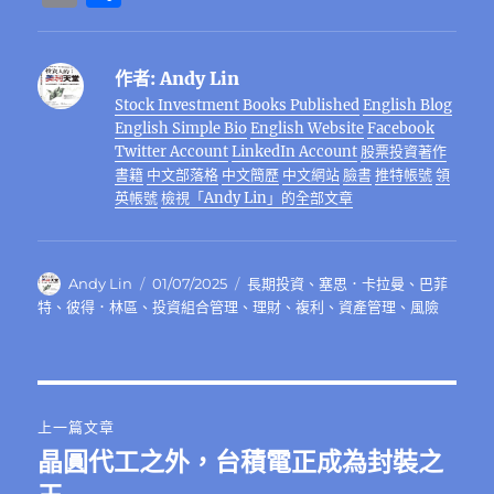
c
it
e
e
C
te
ss
at
k
m
享
e
te
g
h
re
e
s
e
ai
作者:
Andy Lin
b
r
r
at
st
n
A
d
l
Stock Investment Books Published
English Blog
o
a
g
p
I
English Simple Bio
English Website
Facebook
o
m
er
p
n
Twitter Account
LinkedIn Account
股票投資著作
書籍
中文部落格
中文簡歷
中文網站
臉書
推特帳號
領
k
英帳號
檢視「Andy Lin」的全部文章
作
發
分
Andy Lin
01/07/2025
長期投資
、
塞思．卡拉曼
、
巴菲
者
佈
類
特
、
彼得．林區
、
投資組合管理
、
理財
、
複利
、
資產管理
、
風險
日
期:
文
上一篇文章
章
晶圓代工之外，台積電正成為封裝之
上
一