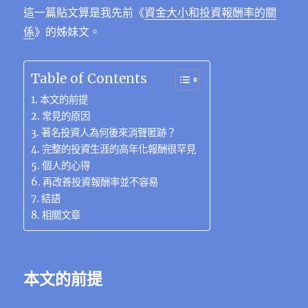
e
te
g
h
re
e
s
e
這一篇貼文算是我先前《
資金大小和投資報酬率的關
ai
係
》的姊妹文。
b
r
r
at
st
n
A
d
l
o
a
g
p
I
o
m
er
p
n
Table of Contents
k
本文的前提
常見的原因
著名投資人為何後來消聲匿跡？
完整的投資生涯的高年化報酬很罕見
個人的心得
再改善投資報酬率並不容易
結語
相關文章
本文的前提