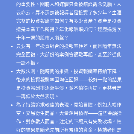
的重要性。閱聽人和媒體只會被錯誤觀念洗腦，人
云亦云，弄不清楚被報導者是投資了多少年？生涯
完整的投資報酬率如何？有多少資產？資產是投資
還是本業工作所得？年化報酬率如何？經歷過幾次
十年一遇的股市大崩盤？
只要有一年投資組合的投報率極差，而且隔年無法
完全回復，大部份的案例會很難再起，甚至於從此
一蹶不振。
大數法則，隨時間的推延，投資報酬率持續下降，
後來的投資報酬率因均值回歸───較好一點的結果
是投資報酬率逐漸平淡，並不值得再提，更甚者是
一再低於大盤表現。
為了持續追求較佳的表現，開始冒險，例如大幅作
空，交易衍生商品，大量運用槓桿───這些金融操
作，對多數人而言，注定的下場只有失敗收場。較
好的結果是賠光先前所有累積的資金，極端者則是