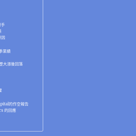
對手
斷
原因
四季業績
經歷大漲後回落
理
Capital的作空報告
ics 的回應