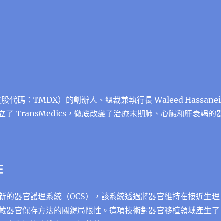
s（美股代碼：TMDX）
的創辦人、總裁兼執行長 Waleed Hassanei
創立了 TransMedics，徹底改變了治療末期肺、心臟和肝衰竭的
性
新的器官護理系統（OCS），該系統透過將器官維持在接近生理
藏器官保存方法的關鍵局限性。這項技術對器官移植領域產生了