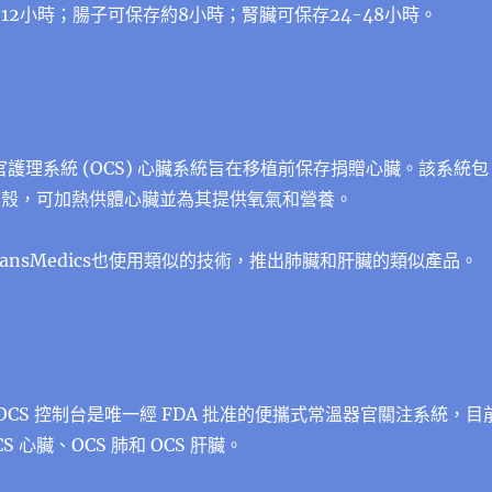
12小時；腸子可保存約8小時；腎臟可保存24-48小時。
s 器官護理系統 (OCS) 心臟系統旨在移植前保存捐贈心臟。該系統包
外殼，可加熱供體心臟並為其提供氧氣和營養。
ansMedics也使用類似的技術，推出肺臟和肝臟的類似產品。
s 的 OCS 控制台是唯一經 FDA 批准的便攜式常溫器官關注系統，目
 心臟、OCS 肺和 OCS 肝臟。