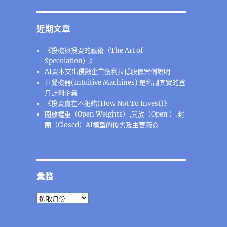
近期文章
《投機與投資的藝術（The Art of
Speculation）》
AI資本支出侵蝕企業獲利拉低股價案例說明
直覺機器(Intuitive Machines) 是名副其實的登
月計劃企業
《投資贏在不犯錯(How Not To Invest)》
開放權重（Open Weights）,開放（Open ）,封
閉（Closed）AI模型的優劣及主要廠商
彙整
彙
整