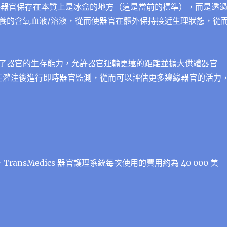
地將器官保存在本質上是冰盒的地方（這是當前的標準），而是透
養的含氧血液/溶液，從而使器官在體外保持接近生理狀態，從
了器官的生存能力，允許器官運輸更遠的距離並擴大供體器官
可以在灌注後進行即時器官監測，從而可以評估更多邊緣器官的活力
，TransMedics 器官護理系統每次使用的費用約為 40 000 美