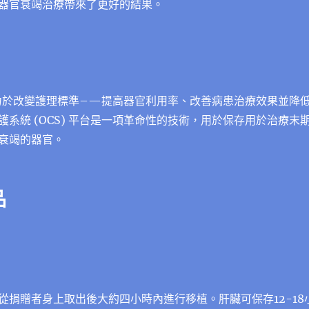
器官衰竭治療帶來了更好的結果。
cs致力於改變護理標準–—提高器官利用率、改善病患治療效果並降
系統 (OCS) 平台是一項革命性的技術，用於保存用於治療末
衰竭的器官。
品
從捐贈者身上取出後大約四小時內進行移植。肝臟可保存12-18