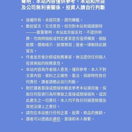
聲明：本站內容僅供參考，本站和所提
及公司無利害關係，投資人請自行判斷
版權所有，未經同意，請勿轉載。
歡迎留言，交流意見。但勿對本站有錯誤期待
──
──鄭重聲明，本站並非股友社，不提供明
牌、勿詢問個股或特定產業是否值得購買、個股
股價、價格暗示、股價預測；違者一律刪除此類
留言。
作者並非會計師或稅務專家，無法提供任何個人
投資美股的稅務意見。
本站內容為作者個人意見，僅供參考，本人不對
文章內容、資料之正確性、看法、與即時性負任
何責任，讀者請務必自行判斷。
對於讀者直接或間接依賴並參考本站資訊後，採
取任何投資行為所導致之直接或間接損失，或因
此產生之一切責任，本人均不負任何損害賠償及
其他法律上之責任。
請勿在本站進行任何企業、股票、商品的推銷。
讀者可以透過此
連結
，直接和本人聯繫。