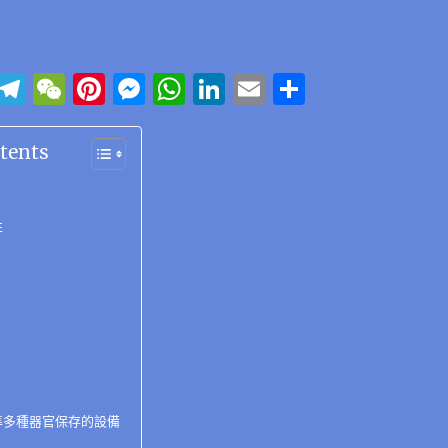
Li
T
W
Pi
M
W
Li
E
分
n
el
e
n
e
h
n
m
享
e
e
C
te
ss
at
k
ai
tents
g
h
re
e
s
e
l
r
at
st
n
A
d
性
a
g
p
I
m
er
p
n
準多種器官保存的設備