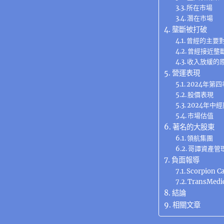
所在市場
潛在市場
壟斷被打破
曾經的主要
曾經接近壟
收入放緩的
營運表現
2024年第
股價表現
2024年中
市場估值
著名的大股東
領航集團
哥譚資產管
負面報導
Scorpion 
TransMed
結論
相關文章