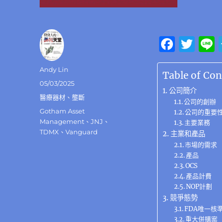
F
T
a
w
作
Andy Lin
c
it
Table of Con
者
發
05/03/2025
e
te
公司簡介
佈
分
醫療器材
、
壟斷
b
公司的創辦
r
日
類
標
Gotham Asset
公司的重要
期:
o
籤
Management
、
JNJ
、
主要業務
TDMX
、
Vanguard
主業和產品
o
市場的需求
k
產品
OCS
產品計費
NOP計劃
競爭態勢
FDA唯一核
重大併購案