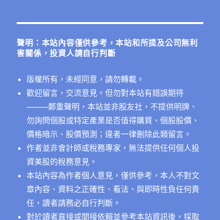
關
鍵
字:
聲明：本站內容僅供參考，本站和所提及公司無利
害關係，投資人請自行判斷
版權所有，未經同意，請勿轉載。
歡迎留言，交流意見。但勿對本站有錯誤期待
──
──鄭重聲明，本站並非股友社，不提供明牌、
勿詢問個股或特定產業是否值得購買、個股股價、
價格暗示、股價預測；違者一律刪除此類留言。
作者並非會計師或稅務專家，無法提供任何個人投
資美股的稅務意見。
本站內容為作者個人意見，僅供參考，本人不對文
章內容、資料之正確性、看法、與即時性負任何責
任，讀者請務必自行判斷。
對於讀者直接或間接依賴並參考本站資訊後，採取