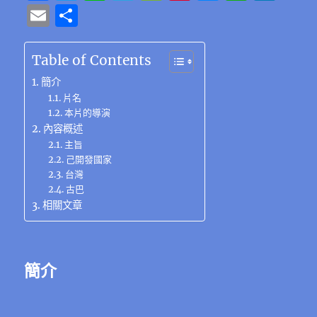
a
w
n
el
e
n
e
h
n
E
分
c
it
e
e
C
te
ss
at
k
m
享
e
te
g
h
re
e
s
e
ai
Table of Contents
b
r
r
at
st
n
A
d
l
簡介
o
a
g
p
I
片名
本片的導演
o
m
er
p
n
內容概述
k
主旨
己開發國家
台灣
古巴
相關文章
簡介