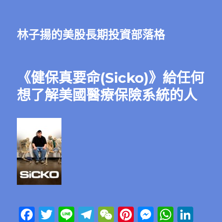
林子揚的美股長期投資部落格
《健保真要命(Sicko)》給任何
想了解美國醫療保險系統的人
F
T
Li
T
W
Pi
M
W
Li