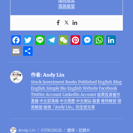
領英帳號
F
T
Li
T
W
Pi
M
W
Li
a
w
n
el
e
n
e
h
n
E
分
c
it
e
e
C
te
ss
at
k
m
享
e
te
g
h
re
e
s
e
ai
作者:
Andy Lin
b
r
r
at
st
n
A
d
l
Stock Investment Books Published
English Blog
o
a
g
p
I
English Simple Bio
English Website
Facebook
o
m
er
p
n
Twitter Account
LinkedIn Account
股票投資著作
書籍
中文部落格
中文簡歷
中文網站
臉書
推特帳號
領
k
英帳號
檢視「Andy Lin」的全部文章
作
發
分
Andy Lin
07/30/2025
健保
、
記錄片