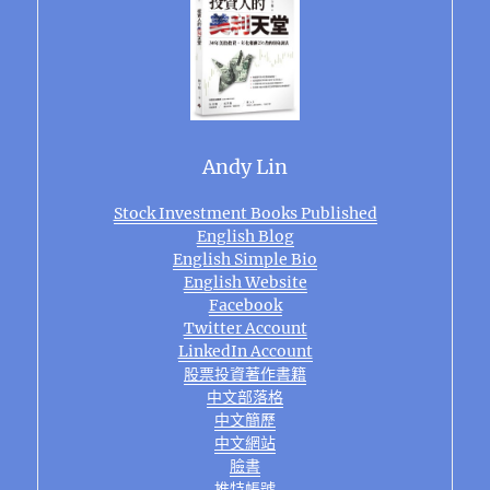
Andy Lin
Stock Investment Books Published
English Blog
English Simple Bio
English Website
Facebook
Twitter Account
LinkedIn Account
股票投資著作書籍
中文部落格
中文簡歷
中文網站
臉書
推特帳號