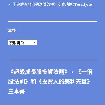
半導體後段⾃動測試的領先商泰瑞達(Teradyne)
彙整
彙
整
《
超級成長股投資法則
》，《
十倍
股法則
》和《
投資人的美利天堂
》
三本書