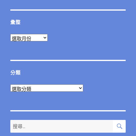
章:
彙整
彙
整
分類
分
類
搜
搜
尋
尋