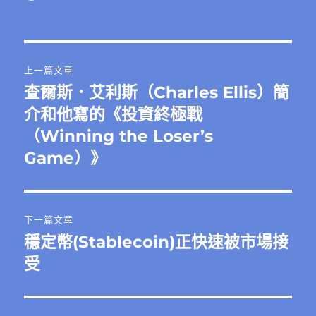
者
佈
類
日
期:
文
上一篇文章
章
查爾斯．艾利斯（Charles Ellis）簡
上
一
介和他寫的《投資終極戰
導
篇
（Winning the Loser’s
覽
文
Game）》
章:
下一篇文章
穩定幣(Stablecoin)正快速被市場接
下
一
受
篇
文