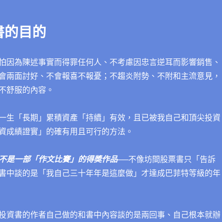
書的目的
怕因為陳述事實而得罪任何人、不考慮因忠言逆耳而影響銷售、
會兩面討好、不會報喜不報憂；不趨炎附勢、不附和主流意見，
不舒服的內容。
一生「長期」累積資產「持續」有效，且已被我自己和頂尖投資
資成績證實」的確有用且可行的方法。
不是一部「作文比賽
」
的得奬作品
──不像坊間股票書只「告訴
書中談的是「我自己三十年年是這麼做」才達成巴菲特等級的年
投資書的作者自己做的和書中內容談的是兩回事、自己根本就辦