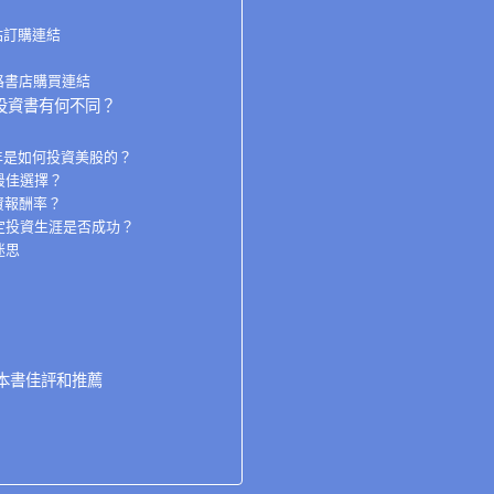
站訂購連結
路書店購買連結
投資書有何不同？
年是如何投資美股的？
最佳選擇？
資報酬率？
定投資生涯是否成功？
迷思
本書佳評和推薦