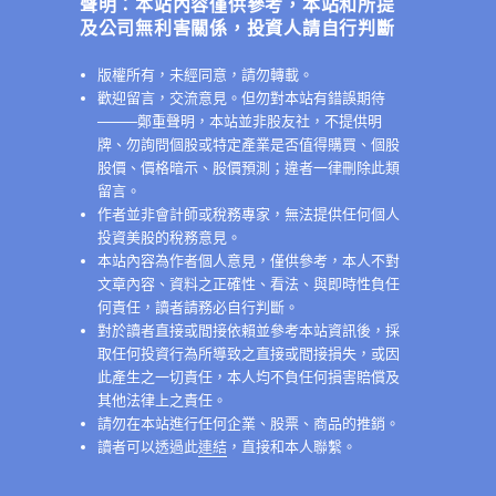
聲明：本站內容僅供參考，本站和所提
及公司無利害關係，投資人請自行判斷
版權所有，未經同意，請勿轉載。
歡迎留言，交流意見。但勿對本站有錯誤期待
──
──鄭重聲明，本站並非股友社，不提供明
牌、勿詢問個股或特定產業是否值得購買、個股
股價、價格暗示、股價預測；違者一律刪除此類
留言。
作者並非會計師或稅務專家，無法提供任何個人
投資美股的稅務意見。
本站內容為作者個人意見，僅供參考，本人不對
文章內容、資料之正確性、看法、與即時性負任
何責任，讀者請務必自行判斷。
對於讀者直接或間接依賴並參考本站資訊後，採
取任何投資行為所導致之直接或間接損失，或因
此產生之一切責任，本人均不負任何損害賠償及
其他法律上之責任。
請勿在本站進行任何企業、股票、商品的推銷。
讀者可以透過此
連結
，直接和本人聯繫。