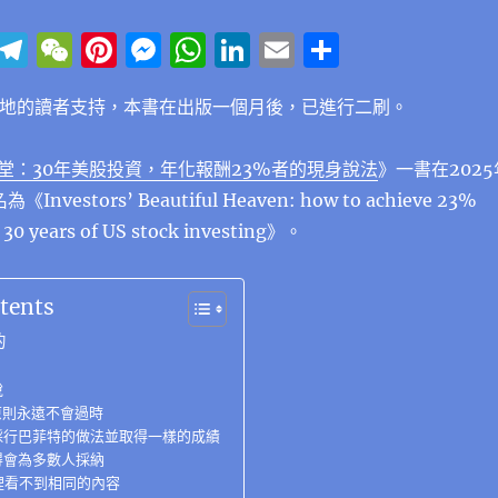
Li
T
W
Pi
M
W
Li
E
分
n
el
e
n
e
h
n
m
享
地的讀者支持，本書在出版一個月後，已進行二刷。
e
e
C
te
ss
at
k
ai
g
h
re
e
s
e
l
堂
：30年美股投資，年化報酬23%者的現身說法
》
一書在2025
r
at
st
n
A
d
vestors’ Beautiful Heaven: how to achieve 23%
a
g
p
I
 30 years of US stock investing》
。
m
er
p
n
tents
的
說
原則永遠不會過時
採行巴菲特的做法並取得一樣的成績
得會為多數人採納
裡看不到相同的內容