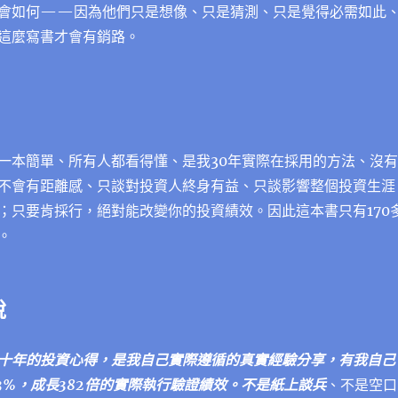
會如何——因為他們只是想像、只是猜測、只是覺得必需如此
這麼寫書才會有銷路。
一本簡單、所有人都看得懂、是我30年實際在採用的方法、沒有
不會有距離感、只談對投資人終身有益、只談影響整個投資生涯
；只要肯採行，絕對能改變你的投資績效。因此這本書只有170
。
說
十年的投資心得，是我自己實際遵循的
真實經驗分享
，有我自己
3%，
成長382倍
的實際執行驗證績效。不是紙上談兵
、不是空口