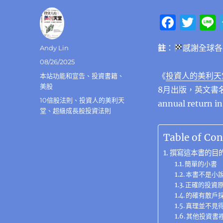
F
T
a
w
註
：
感謝全球各
作
Andy Lin
c
it
者
發
08/26/2025
e
te
佈
《
投資人的美利天
分
本站功能和宣告
、
投資書籍
、
b
r
日
類
美股
8月出版，英文書名為《In
期:
o
標
10倍股法則
、
投資人的美利天
annual return in
籤
堂
、
超級成長股投資法則
o
k
Table of Con
撰寫這本書的目
簡單的小書
本書不是小
正確的投資
的確有散戶
真理並不見
其他投資書