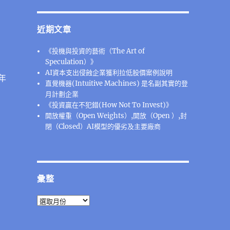
近期文章
《投機與投資的藝術（The Art of
Speculation）》
AI資本支出侵蝕企業獲利拉低股價案例說明
年
直覺機器(Intuitive Machines) 是名副其實的登
月計劃企業
《投資贏在不犯錯(How Not To Invest)》
開放權重（Open Weights）,開放（Open ）,封
閉（Closed）AI模型的優劣及主要廠商
彙整
彙
整