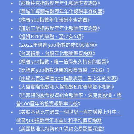
《
那斯達克指數歷年年化報酬率查詢器
》
《
費城半導體指數歷年年化報酬率查詢器
》
《
標普500指數年化報酬率查詢器
》
《
道瓊工業指數歷年年化報酬率查詢器
》
《
投資ETF的缺點，至少有6項
》
《
2022年標普500指數的成份股表現
》
《
台灣指數，台股年化報酬率查詢器
》
《
標普500指數，唯一值得永久持有的股票
》
《
比標普500指數還棒的股票寶僑（P&G）
》
《
由過去百年標普500指數表現，看次年的表現
》
《
大盤實際指數和大盤指數ETF表現並不相同
》
《
巴菲特的股票投資組合報酬率，波克夏股價，標
普500歷年的投資報酬率比較
》
《
美股本益比在過去一個世紀一直在緩慢上升中，
標普500指數歷年本益比和平均值查詢器
《
美國核淮比特幣ETF現貨交易影響深遠
》