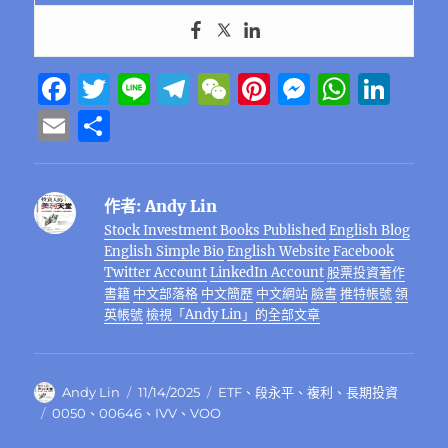
F
T
Li
T
W
Pi
M
W
Li
a
w
n
el
e
n
e
h
n
E
分
c
it
e
e
C
te
ss
at
k
m
享
e
te
g
h
re
e
s
e
ai
作者:
Andy Lin
b
r
r
at
st
n
A
d
l
Stock Investment Books Published
English Blog
o
a
g
p
I
English Simple Bio
English Website
Facebook
o
m
er
p
n
Twitter Account
LinkedIn Account
股票投資著作
書籍
中文部落格
中文簡歷
中文網站
臉書
推特帳號
領
k
英帳號
檢視「Andy Lin」的全部文章
作
發
分
Andy Lin
11/14/2025
ETF
、
段永平
、
複利
、
長期投資
者
佈
類
標
0050
、
00646
、
IVV
、
VOO
日
籤