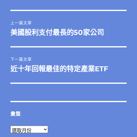
期:
文
上一篇文章
章
美國股利支付最長的50家公司
上
一
導
篇
覽
文
下一篇文章
章:
近十年回報最佳的特定產業ETF
下
一
篇
文
章:
彙整
彙