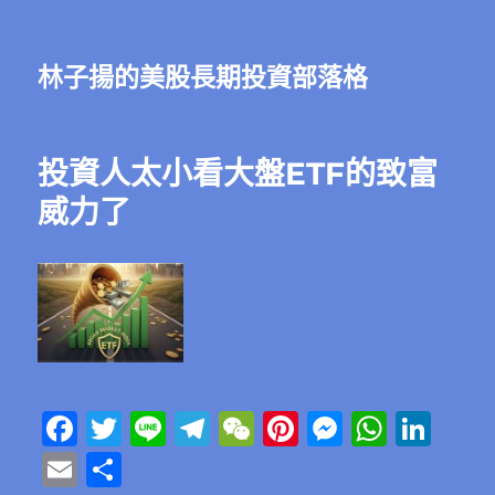
林子揚的美股長期投資部落格
投資人太小看大盤ETF的致富
威力了
F
T
Li
T
W
Pi
M
W
Li
a
w
n
el
e
n
e
h
n
E
分