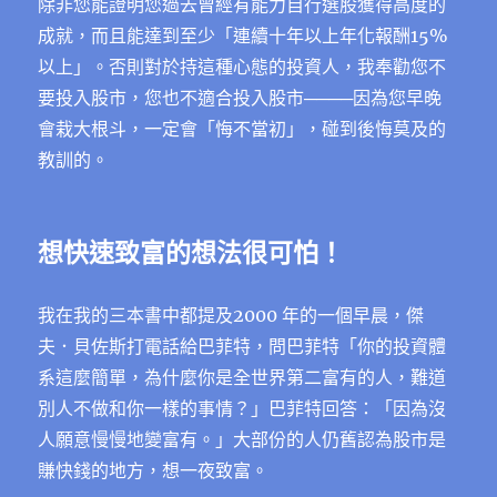
除非您能證明您過去曾經有能力自行選股獲得高度的
成就，而且能達到至少「連續十年以上年化報酬15%
以上」。否則對於持這種心態的投資人，我奉勸您不
要投入股市，您也不適合投入股市────因為您早晚
會栽大根斗，一定會「悔不當初」，碰到後悔莫及的
教訓的。
想快速致富的想法很可怕！
我在我的三本書中都提及2000 年的一個早晨，傑
夫．貝佐斯打電話給巴菲特，問巴菲特「你的投資體
系這麼簡單，為什麼你是全世界第二富有的人，難道
別人不做和你一樣的事情？」巴菲特回答：「因為沒
人願意慢慢地變富有。」大部份的人仍舊認為股市是
賺快錢的地方，想一夜致富。