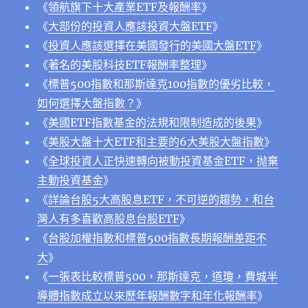
《
領航旗下十大產業ETF及報酬率
》
《
大部份的投資人應該投資大盤ETF
》
《
投資人應該選擇在美國發行的美國大盤ETF
》
《
著名的美股科技ETF報酬率整理
》
《
標普500指數和那斯達克100指數的優劣比較，
如何選擇大盤指數？
》
《
美國ETF指數基金的法規和限制造成的後果
》
《
美股大盤十大ETF和主要的6大美股大盤指數
》
《
全球投資人正快速轉向被動投資基金ETF，抛棄
主動投資基金
》
《
詳論台股5大高股息ETF，不可逆的趨勢，和台
灣人有多喜歡高股息台股ETF
》
《
台股加權指數和標普500指數長期報酬差距不
大
》
《
一張表比較標普500，那斯達克，道瓊，費城半
導體指數成立以來歷年報酬數字和年化報酬率
》