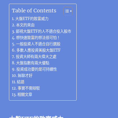
c
it
e
e
C
te
ss
at
k
m
享
e
te
g
h
re
e
s
e
ai
Table of Contents
b
r
r
at
st
n
A
d
l
大盤ETF的致富威力
o
a
g
p
I
本文的來由
鄙視大盤ETF的人不適合投入股市
o
m
er
p
n
想快速致富的想法很可怕！
k
一般投資人不適合自行選股
多數人應投資美股大盤ETF
投資大師有兩大偉大之處
大盤指數有兩大優點
投資成功要的是可持續性
無聊才好
結語
事實不需辯駁
相關文章