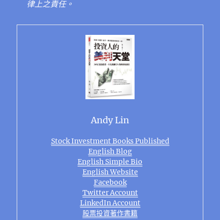
律上之責任。
Andy Lin
Stock Investment Books Published
English Blog
English Simple Bio
English Website
Facebook
Twitter Account
LinkedIn Account
股票投資著作書籍