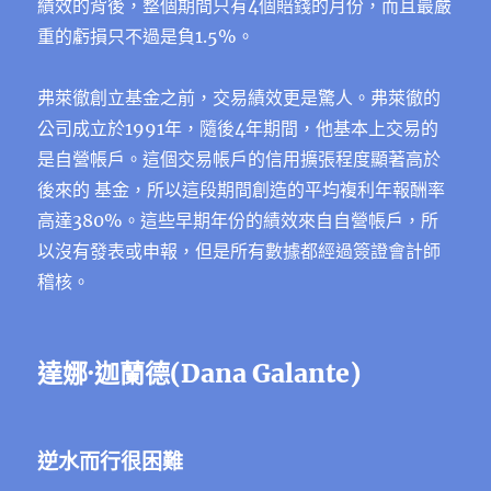
績效的背後，整個期間只有4個賠錢的月份，而且最嚴
重的虧損只不過是負1.5%。
弗萊徹創立基金之前，交易績效更是驚人。弗萊徹的
公司成立於1991年，隨後4年期間，他基本上交易的
是自營帳戶。這個交易帳戶的信用擴張程度顯著高於
後來的 基金，所以這段期間創造的平均複利年報酬率
高達380%。這些早期年份的績效來自自營帳戶，所
以沒有發表或申報，但是所有數據都經過簽證會計師
稽核。
達娜·迦蘭德(Dana Galante)
逆水而行很困難