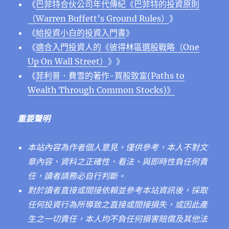
《
巴菲特合伙公司年代傳紀《巴菲特的投資原則
（Warren Buffett’s Ground Rules）
》
《
給投資小白的投資入門書
》
《
適合入門投資人的《彼得林區選股戰略（One
Up On Wall Street）
》》
《
菲利普．費雪的著作-買股致富(Paths to
Wealth Through Common Stocks)》
重要聲明
本站內容為作者個人意見，僅供參考，本人不對文
章內容、資料之正確性、看法、與即時性負任何責
任，讀者請務必自行判斷。
對於讀者直接或間接依賴並參考本站資訊後，採取
任何投資行為所導致之直接或間接損失，或因此產
生之一切責任，本人均不負任何損害賠償及其他法