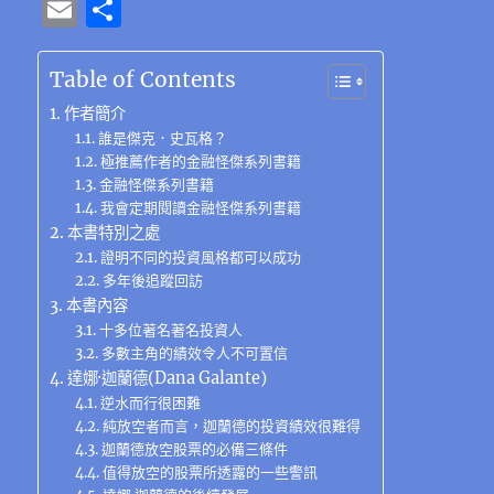
a
w
n
el
e
n
e
h
n
E
分
c
it
e
e
C
te
ss
at
k
m
享
e
te
g
h
re
e
s
e
ai
Table of Contents
b
r
r
at
st
n
A
d
l
作者簡介
o
a
g
p
I
誰是傑克．史瓦格？
極推薦作者的金融怪傑系列書籍
o
m
er
p
n
金融怪傑系列書籍
k
我會定期閱讀金融怪傑系列書籍
本書特別之處
證明不同的投資風格都可以成功
多年後追蹤回訪
本書內容
十多位著名著名投資人
多數主角的績效令人不可置信
達娜·迦蘭德(Dana Galante)
逆水而行很困難
純放空者而言，迦蘭德的投資績效很難得
迦蘭德放空股票的必備三條件
值得放空的股票所透露的一些警訊