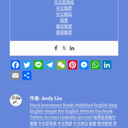
中文部落格
中文簡歷
中文網站
臉書
推特帳號
領英帳號
F
T
Li
T
W
Pi
M
W
Li
a
w
n
el
e
n
e
h
n
E
分
c
it
e
e
C
te
ss
at
k
m
享
e
te
g
h
re
e
s
e
ai
作者:
Andy Lin
b
r
r
at
st
n
A
d
l
Stock Investment Books Published
English Blog
o
a
g
p
I
English Simple Bio
English Website
Facebook
o
m
er
p
n
Twitter Account
LinkedIn Account
股票投資著作
書籍
中文部落格
中文簡歷
中文網站
臉書
推特帳號
領