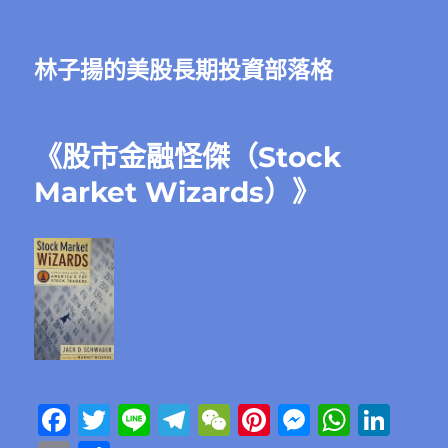
林子揚的美股長期投資部落格
《股市金融怪傑（Stock
Market Wizards）》
F
T
Li
T
W
Pi
M
W
Li