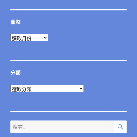
章:
彙整
彙
整
分類
分
類
搜
搜
尋
尋