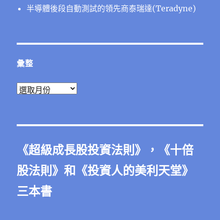
半導體後段⾃動測試的領先商泰瑞達(Teradyne)
彙整
彙
整
《
超級成長股投資法則
》，《
十倍
股法則
》和《
投資人的美利天堂
》
三本書