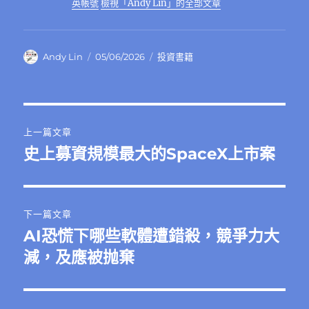
k
英帳號
檢視「Andy Lin」的全部文章
作
發
分
Andy Lin
05/06/2026
投資書籍
者
佈
類
日
期:
文
上一篇文章
章
史上募資規模最大的SpaceX上市案
上
一
導
篇
覽
文
下一篇文章
章:
AI恐慌下哪些軟體遭錯殺，競爭力大
下
一
減，及應被抛棄
篇
文