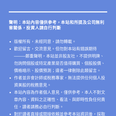
關
鍵
字:
聲明：本站內容僅供參考，本站和所提及公司無利
害關係，投資人請自行判斷
版權所有，未經同意，請勿轉載。
歡迎留言，交流意見。但勿對本站有錯誤期待
──
──鄭重聲明，本站並非股友社，不提供明牌、
勿詢問個股或特定產業是否值得購買、個股股價、
價格暗示、股價預測；違者一律刪除此類留言。
作者並非會計師或稅務專家，無法提供任何個人投
資美股的稅務意見。
本站內容為作者個人意見，僅供參考，本人不對文
章內容、資料之正確性、看法、與即時性負任何責
任，讀者請務必自行判斷。
對於讀者直接或間接依賴並參考本站資訊後，採取