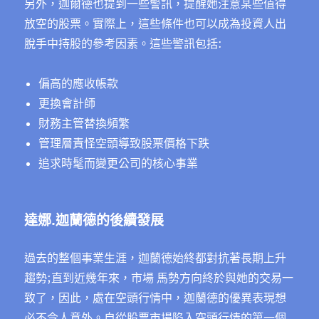
另外，迦爾德也提到一些警訊，提醒她注意某些值得
放空的股票。實際上，這些條件也可以成為投資人出
脫手中持股的參考因素。這些警訊包括:
偏高的應收帳款
更換會計師
財務主管替換頻繁
管理層責怪空頭導致股票價格下跌
追求時髦而變更公司的核心事業
達娜.迦蘭德的後續發展
過去的整個事業生涯，迦蘭德始終都對抗著長期上升
趨勢;直到近幾年來，市場 馬勢方向終於與她的交易一
致了，因此，處在空頭行情中，迦蘭德的優異表現想
必不令人意外。自從股票市場陷入空頭行情的第一個