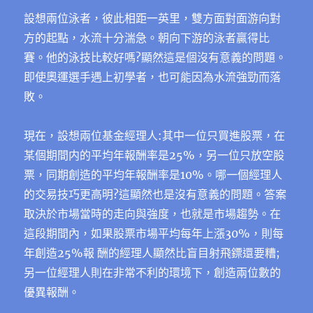
設想兩位泳者，彼此相距一英里，雙方面對面游向對
方的起點，水流十分湍急。朝向下游的泳者贏得比
賽。他的泳技比較好嗎?顯然這是個沒有意義的問題。
即使奧運選手遇上初學者，也可能因為水流強勁而落
敗。
現在，設想兩位基金經理人:其中一位只買進股票，在
某個期間内的平均年報酬率是25%，另一位只放空股
票，同期創造的平均年報酬率是10%。哪一個經理人
的交易技巧更高明?這顯然也是沒有意義的問題。答案
取決於市場當時的走向與強度，也就是市場趨勢。在
這段期間內，如果股票市場平均每年上漲30%，則每
年創造25%報 酬的經理人顯然比盲目射飛鏢還要糟;
另一位經理人則在非常不利的環境下，創造兩位數的
優異報酬。