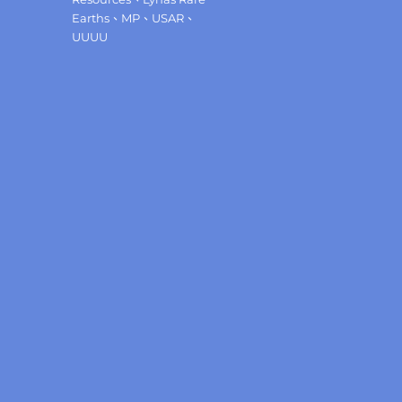
Earths
、
MP
、
USAR
、
UUUU