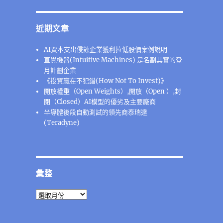
近期文章
AI資本支出侵蝕企業獲利拉低股價案例說明
直覺機器(Intuitive Machines) 是名副其實的登
月計劃企業
《投資贏在不犯錯(How Not To Invest)》
開放權重（Open Weights）,開放（Open ）,封
閉（Closed）AI模型的優劣及主要廠商
半導體後段⾃動測試的領先商泰瑞達
(Teradyne)
彙整
彙
整