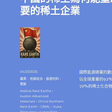
要的稀土企業
發
04/23/2025
國際能源總署的數
佈
分
礦業
、
地緣政治
、
基礎材料
、
佔全球產量的92%
日
類
壟斷
70%的稀土化合
期:
標
Arafura Rare Earths
、
籤
Avalon Advanced
Materials
、
China Northern
Rare Earth
、
CRML
、
Iluka
Resources
、
Lynas Rare