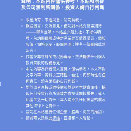
聲明：本站內容僅供參考，本站和所提
及公司無利害關係，投資人請自行判斷
版權所有，未經同意，請勿轉載。
歡迎留言，交流意見。但勿對本站有錯誤期待
──
──鄭重聲明，本站並非股友社，不提供明
牌、勿詢問個股或特定產業是否值得購買、個股
股價、價格暗示、股價預測；違者一律刪除此類
留言。
作者並非會計師或稅務專家，無法提供任何個人
投資美股的稅務意見。
本站內容為作者個人意見，僅供參考，本人不對
文章內容、資料之正確性、看法、與即時性負任
何責任，讀者請務必自行判斷。
卻
對於讀者直接或間接依賴並參考本站資訊後，採
取任何投資行為所導致之直接或間接損失，或因
此產生之一切責任，本人均不負任何損害賠償及
其他法律上之責任。
請勿在本站進行任何企業、股票、商品的推銷。
讀者可以透過此
連結
，直接和本人聯繫。