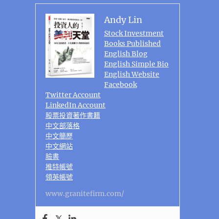
Andy Lin
Stock Investment
Books Published
English Blog
English Simple Bio
English Website
Facebook
Twitter Account
LinkedIn Account
股票投資著作書籍
中文部落格
中文簡歷
中文網站
臉書
推特帳號
領英帳號
www.granitefirm.com/