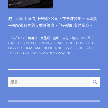
威士和萬士達信用卡網路公司，在全球各地，每年幾
乎都會被各國的反壟斷調查，但是總能安然脫身。
發
分
標
11/24/2023
信用卡
、
反壟斷
、
壟斷
、
支付
、
銀行
、
零售業
佈
類
籤
BAC
、
BK
、
BNPQF
、
BNPQY
、
CMG
、
COF
、
COST
、
DB
、
日
DIS
、
HD
、
JPM
、
MA
、
NFLX
、
PNC
、
PYPL
、
SBUX
、
TFC
、
期:
TGT
、
USB
、
V
、
WFC
、
WRDLY
、
WWLNF
搜
搜
尋
尋
關
鍵
字: