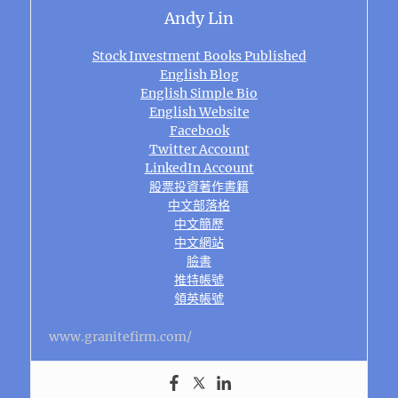
Andy Lin
Stock Investment Books Published
English Blog
English Simple Bio
English Website
Facebook
Twitter Account
LinkedIn Account
股票投資著作書籍
中文部落格
中文簡歷
中文網站
臉書
推特帳號
領英帳號
www.granitefirm.com/