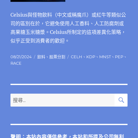
Celsius與怪物飲料（中文或稱魔爪）或紅牛等類似公
司的區別在於，它避免使用人工香料、人工防腐劑或
高果糖玉米糖漿。Celsius所制定的這項差異​​化策略，
似乎正受到消費者的歡迎。
發
分
標
08/21/2024
飲料
、
股票分割
CELH
、
KDP
、
MNST
、
PEP
、
佈
類
籤
RACE
日
期:
搜
搜
尋
尋
關
鍵
字:
聲明：本站內容僅供參考，本站和所提及公司無利