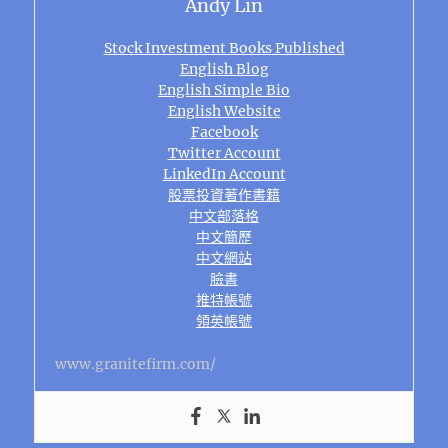
Andy Lin
Stock Investment Books Published
English Blog
English Simple Bio
English Website
Facebook
Twitter Account
LinkedIn Account
股票投資著作書籍
中文部落格
中文簡歷
中文網站
臉書
推特帳號
領英帳號
www.granitefirm.com/