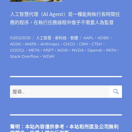
人工智慧代理（AI Agent）是一種能夠執行長時間任
務的程序，在執行任務過程中幾乎不需要人為監督
發
分
標
02/02/2025
人工智慧
、
新科技
、
軟體
AAPL
、
ADBE
、
佈
類
籤
ADSK
、
AMZN
、
Anthropic
、
CHGG
、
CRM
、
CTSH
、
日
GOOGL
、
META
、
MSFT
、
NOW
、
NVDA
、
OpenAI
、
PATH
、
期:
Stack Overflow
、
WDAY
搜
搜
尋
尋
關
鍵
字:
聲明：本站內容僅供參考，本站和所提及公司無利