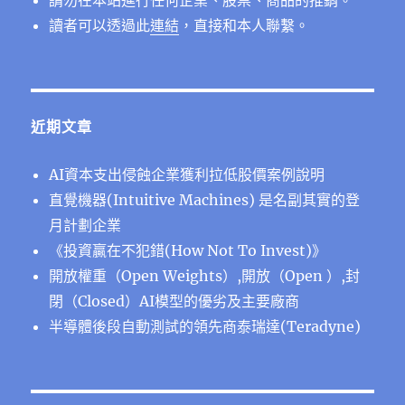
請勿在本站進行任何企業、股票、商品的推銷。
讀者可以透過此
連結
，直接和本人聯繫。
近期文章
AI資本支出侵蝕企業獲利拉低股價案例說明
直覺機器(Intuitive Machines) 是名副其實的登
月計劃企業
《投資贏在不犯錯(How Not To Invest)》
開放權重（Open Weights）,開放（Open ）,封
閉（Closed）AI模型的優劣及主要廠商
半導體後段⾃動測試的領先商泰瑞達(Teradyne)