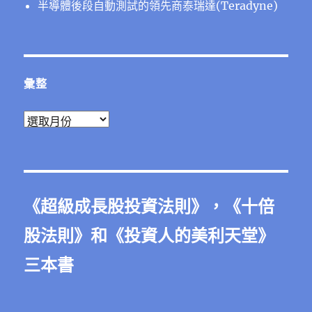
半導體後段⾃動測試的領先商泰瑞達(Teradyne)
彙整
彙
整
《
超級成長股投資法則
》，《
十倍
股法則
》和《
投資人的美利天堂
》
三本書