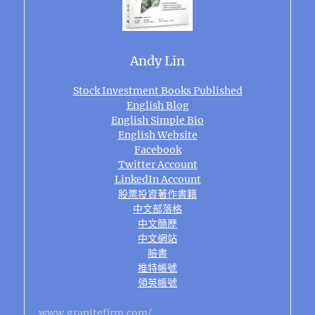
Andy Lin
Stock Investment Books Published
English Blog
English Simple Bio
English Website
Facebook
Twitter Account
LinkedIn Account
股票投資著作書籍
中文部落格
中文簡歷
中文網站
臉書
推特帳號
領英帳號
www.granitefirm.com/