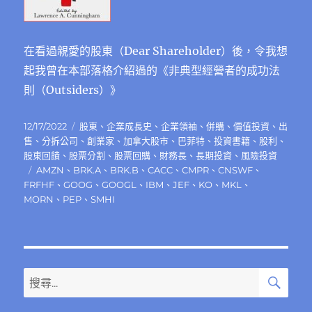
在看過親愛的股東（Dear Shareholder）後，令我想
起我曾在本部落格介紹過的《非典型經營者的成功法
則（Outsiders）》
發
分
12/17/2022
股東
、
企業成長史
、
企業領袖
、
併購
、
價值投資
、
出
佈
類
售
、
分拆公司
、
創業家
、
加拿大股市
、
巴菲特
、
投資書籍
、
股利
、
日
股東回饋
、
股票分割
、
股票回購
、
財務長
、
長期投資
、
風險投資
期:
標
AMZN
、
BRK.A
、
BRK.B
、
CACC
、
CMPR
、
CNSWF
、
籤
FRFHF
、
GOOG
、
GOOGL
、
IBM
、
JEF
、
KO
、
MKL
、
MORN
、
PEP
、
SMHI
搜
搜
尋
尋