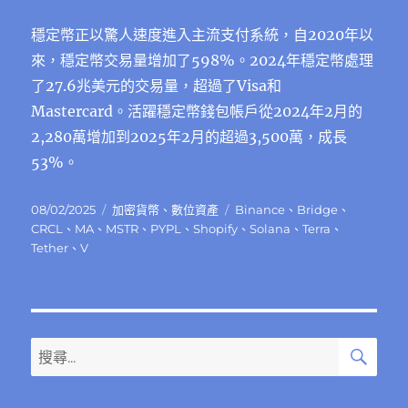
穩定幣正以驚人速度進入主流支付系統，自2020年以
來，穩定幣交易量增加了598%。2024年穩定幣處理
了27.6兆美元的交易量，超過了Visa和
Mastercard。活躍穩定幣錢包帳戶從2024年2月的
2,280萬增加到2025年2月的超過3,500萬，成長
53%。
發
分
標
08/02/2025
加密貨幣
、
數位資產
Binance
、
Bridge
、
佈
類
籤
CRCL
、
MA
、
MSTR
、
PYPL
、
Shopify
、
Solana
、
Terra
、
日
Tether
、
V
期:
搜
搜
尋
尋
關