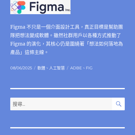
Figma 不只是一個介面設計工具，真正目標是幫助團
隊把想法變成軟體。雖然社群用戶以各種方式推動了
Figma 的演化，其核心仍是圍繞著「想法如何落地為
產品」這條主線。
發
分
標
08/06/2025
軟體
、
人工智慧
ADBE
、
FIG
佈
類
籤
日
期:
搜
搜
尋
尋
關
鍵