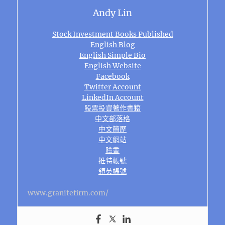
Andy Lin
Stock Investment Books Published
English Blog
English Simple Bio
English Website
Facebook
Twitter Account
LinkedIn Account
股票投資著作書籍
中文部落格
中文簡歷
中文網站
臉書
推特帳號
領英帳號
www.granitefirm.com/