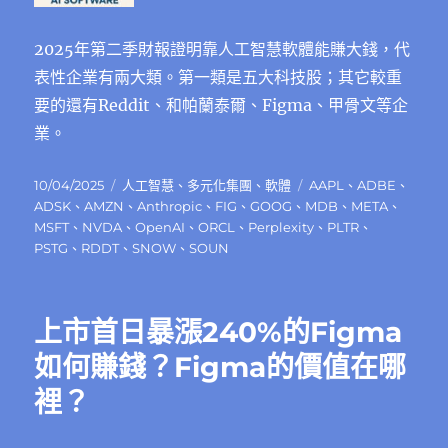
2025年第二季財報證明靠人工智慧軟體能賺大錢，代
表性企業有兩大類。第一類是五大科技股；其它較重
要的還有Reddit、和帕蘭泰爾、Figma、甲骨文等企
業。
發
分
標
10/04/2025
人工智慧
、
多元化集團
、
軟體
AAPL
、
ADBE
、
佈
類
籤
ADSK
、
AMZN
、
Anthropic
、
FIG
、
GOOG
、
MDB
、
META
、
日
MSFT
、
NVDA
、
OpenAI
、
ORCL
、
Perplexity
、
PLTR
、
期:
PSTG
、
RDDT
、
SNOW
、
SOUN
上市首日暴漲240%的Figma
如何賺錢？Figma的價值在哪
裡？