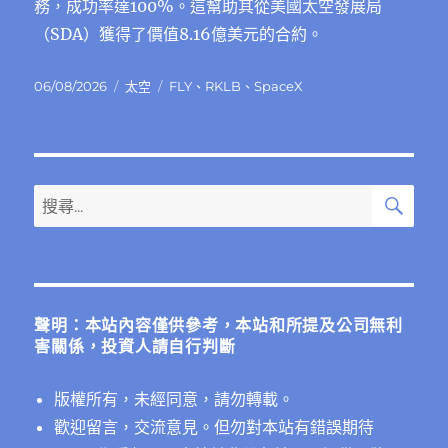
務，成功率達100%。這幫助其從美國太空發展局
（SDA）獲得了價值8.16億美元的合約。
發
分
標
06/08/2026
太空
FLY
、
RKLB
、
SpaceX
佈
類
籤
日
期:
搜
搜
尋
尋
關
鍵
字:
聲明：本站內容僅供參考，本站和所提及公司無利
害關係，投資人請自行判斷
版權所有，未經同意，請勿轉載。
歡迎留言，交流意見。但勿對本站有錯誤期待