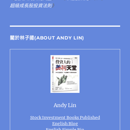
超級成長股投資法則
》
關於林子揚(ABOUT ANDY LIN)
Andy Lin
Stock Investment Books Published
English Blog
English Simple Bio