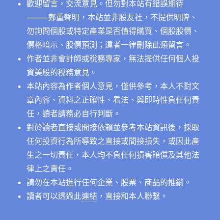
歡迎留言，交流意見。但勿對本站有錯誤期待
──
──鄭重聲明，本站並非股友社，不提供明牌、
勿詢問個股或特定產業是否值得購買、個股股價、
價格暗示、股價預測；違者一律刪除此類留言。
作者並非會計師或稅務專家，無法提供任何個人投
資美股的稅務意見。
本站內容為作者個人意見，僅供參考，本人不對文
章內容、資料之正確性、看法、與即時性負任何責
任，讀者請務必自行判斷。
對於讀者直接或間接依賴並參考本站資訊後，採取
任何投資行為所導致之直接或間接損失，或因此產
生之一切責任，本人均不負任何損害賠償及其他法
律上之責任。
請勿在本站進行任何企業、股票、商品的推銷。
讀者可以透過此
連結
，直接和本人聯繫。