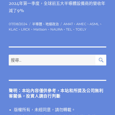
2024年第一季度，全球前五大半導體設備商的營收年
減了9%
發
分
標
07/08/2024
半導體
、
地緣政治
AMAT
、
AMEC
、
ASML
、
佈
類
籤
KLAC
、
LRCX
、
Mattson
、
NAURA
、
TEL
、
TOELY
日
期:
搜
搜
尋
尋
關
鍵
字:
聲明：本站內容僅供參考，本站和所提及公司無利
害關係，投資人請自行判斷
版權所有，未經同意，請勿轉載。