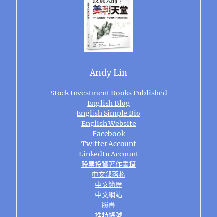
Andy Lin
Stock Investment Books Published
English Blog
English Simple Bio
English Website
Facebook
Twitter Account
LinkedIn Account
股票投資著作書籍
中文部落格
中文簡歷
中文網站
臉書
推特帳號