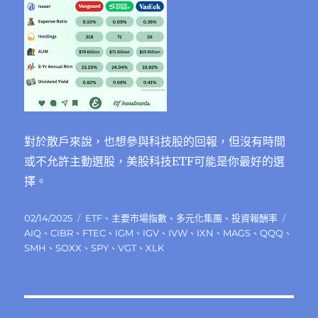
對於散戶來說，也想參與科技股的回報，但沒有時間
或不允許主動選股，美股科技ETF可能是你最好的選
擇。
發
分
標
02/14/2025
ETF
、
主要市場指數
、
多元化集團
、
投資報酬率
佈
類
籤
AIQ
、
CIBR
、
FTEC
、
IGM
、
IGV
、
IVW
、
IXN
、
MAGS
、
QQQ
、
日
SMH
、
SOXX
、
SPY
、
VGT
、
XLK
期: