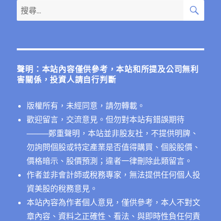
搜
搜
尋
尋
關
鍵
字:
聲明：本站內容僅供參考，本站和所提及公司無利
害關係，投資人請自行判斷
版權所有，未經同意，請勿轉載。
歡迎留言，交流意見。但勿對本站有錯誤期待
──
──鄭重聲明，本站並非股友社，不提供明牌、
勿詢問個股或特定產業是否值得購買、個股股價、
價格暗示、股價預測；違者一律刪除此類留言。
作者並非會計師或稅務專家，無法提供任何個人投
資美股的稅務意見。
本站內容為作者個人意見，僅供參考，本人不對文
章內容、資料之正確性、看法、與即時性負任何責