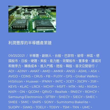
利潤豐厚的半導體產業鏈
發
分
09/25/2021
半導體
、
創辦人
、
台股
、
巴菲特
、
彼得．林區
、
德
佈
類
國股市
、
日股
、
硬體
、
美股
、
能力圈
、
荷蘭股市
、
董事會
、
護城河
日
標
和競爭力
、
轉換成本
、
進入門檻
、
陸股
、
韓股
、
首次公開發行
期:
籤
ADI
、
AJINY
、
AMAT
、
AMD
、
AMKR
、
ANSS
、
ASML
、
ASX
、
AVGO
、
CDNS
、
CRUS
、
FB
、
FUJIY
、
GFS
、
Global Wafers
、
HiSilicon
、
Huawei
、
IFNNY
、
INTC
、
JCET
、
JSCPY
、
JSR
、
KEYS
、
KLAC
、
LRCX
、
MCHP
、
MSFT
、
MTK
、
MU
、
NVDA
、
NXPI
、
ON
、
QCOM
、
QRVO
、
Realtek
、
RNECY
、
ROHCY
、
Samsung Electronics
、
SFTBY
、
SHECY
、
SIEGY
、
SMEC
、
SMEE
、
SMIC
、
SNPS
、
SONY
、
Sumitomo Bakelite
、
SUOPY
、
SWKS
、
TOELY
、
TOSYY
、
TSM
、
TXN
、
UMC
、