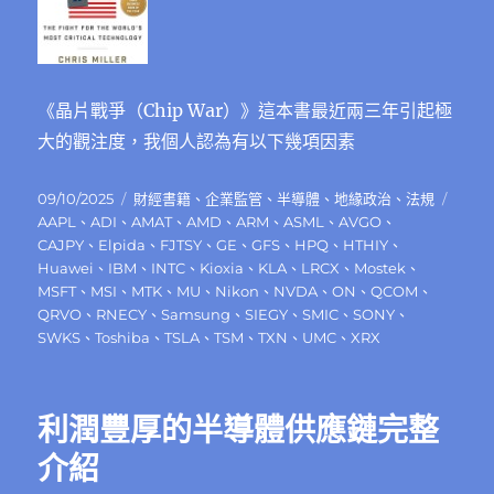
《晶片戰爭（Chip War）》這本書最近兩三年引起極
大的觀注度，我個人認為有以下幾項因素
發
分
標
09/10/2025
財經書籍
、
企業監管
、
半導體
、
地緣政治
、
法規
佈
類
籤
AAPL
、
ADI
、
AMAT
、
AMD
、
ARM
、
ASML
、
AVGO
、
日
CAJPY
、
Elpida
、
FJTSY
、
GE
、
GFS
、
HPQ
、
HTHIY
、
期:
Huawei
、
IBM
、
INTC
、
Kioxia
、
KLA
、
LRCX
、
Mostek
、
MSFT
、
MSI
、
MTK
、
MU
、
Nikon
、
NVDA
、
ON
、
QCOM
、
QRVO
、
RNECY
、
Samsung
、
SIEGY
、
SMIC
、
SONY
、
SWKS
、
Toshiba
、
TSLA
、
TSM
、
TXN
、
UMC
、
XRX
利潤豐厚的半導體供應鏈完整
介紹