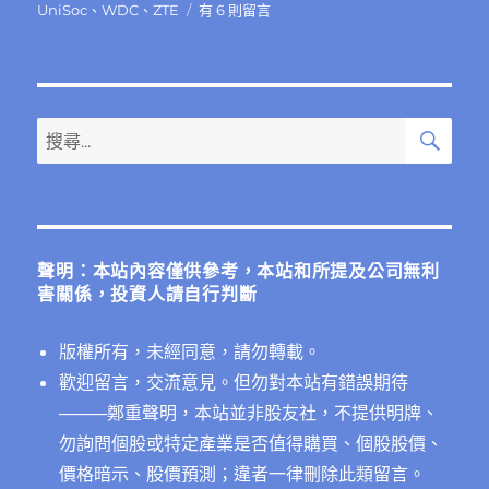
在
UniSoc
、
WDC
、
ZTE
有 6 則留言
〈利
潤
豐
厚
的
搜
搜
尋
半
尋
導
關
體
供
鍵
應
字:
鏈
聲明：本站內容僅供參考，本站和所提及公司無利
完
害關係，投資人請自行判斷
整
介
版權所有，未經同意，請勿轉載。
紹〉
中
歡迎留言，交流意見。但勿對本站有錯誤期待
──
──鄭重聲明，本站並非股友社，不提供明牌、
勿詢問個股或特定產業是否值得購買、個股股價、
價格暗示、股價預測；違者一律刪除此類留言。