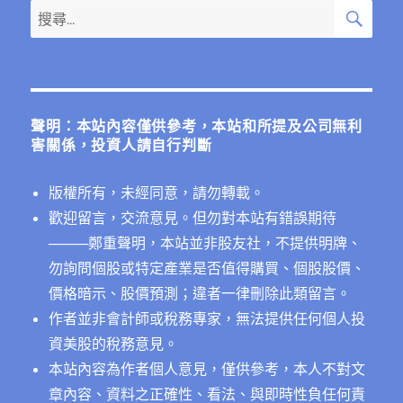
搜
搜
尋
尋
關
鍵
字:
聲明：本站內容僅供參考，本站和所提及公司無利
害關係，投資人請自行判斷
版權所有，未經同意，請勿轉載。
歡迎留言，交流意見。但勿對本站有錯誤期待
──
──鄭重聲明，本站並非股友社，不提供明牌、
勿詢問個股或特定產業是否值得購買、個股股價、
價格暗示、股價預測；違者一律刪除此類留言。
作者並非會計師或稅務專家，無法提供任何個人投
資美股的稅務意見。
本站內容為作者個人意見，僅供參考，本人不對文
章內容、資料之正確性、看法、與即時性負任何責