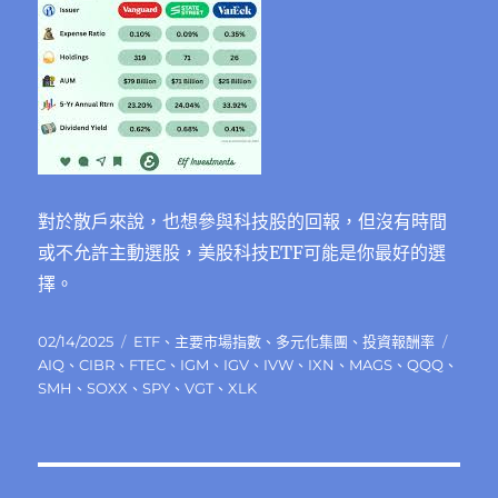
對於散戶來說，也想參與科技股的回報，但沒有時間
或不允許主動選股，美股科技ETF可能是你最好的選
擇。
發
分
標
02/14/2025
ETF
、
主要市場指數
、
多元化集團
、
投資報酬率
佈
類
籤
AIQ
、
CIBR
、
FTEC
、
IGM
、
IGV
、
IVW
、
IXN
、
MAGS
、
QQQ
、
日
SMH
、
SOXX
、
SPY
、
VGT
、
XLK
期: