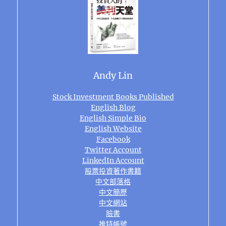
Andy Lin
Stock Investment Books Published
English Blog
English Simple Bio
English Website
Facebook
Twitter Account
LinkedIn Account
股票投資著作書籍
中文部落格
中文簡歷
中文網站
臉書
推特帳號