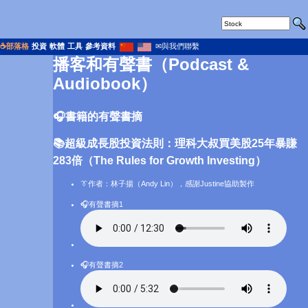
☕部落格
投資
軟體
工具
參考資料
✉與我們聯繫
播客和有聲書（Podcast &
Audiobook）
🎧書籍的有聲書摘
📚超級成長股投資法則：理科大叔買美股25年暴賺
283倍（The Rules for Growth Investing）
👔
作者：林子揚（Andy Lin）
，感謝Justine協助製作
🎧有聲書摘1
🎧有聲書摘2