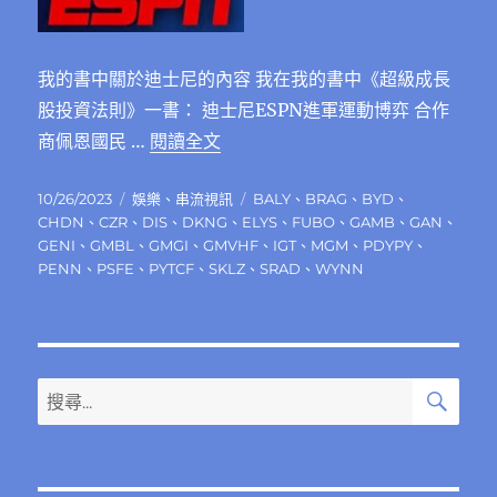
我的書中關於迪士尼的內容 我在我的書中《超級成長
股投資法則》一書： 迪士尼ESPN進軍運動博弈 合作
〈迪士尼的ESPN進軍運動博弈，
商佩恩國民 …
閱讀全文
發
分
標
10/26/2023
娛樂
、
串流視訊
BALY
、
BRAG
、
BYD
、
佈
類
籤
CHDN
、
CZR
、
DIS
、
DKNG
、
ELYS
、
FUBO
、
GAMB
、
GAN
、
日
GENI
、
GMBL
、
GMGI
、
GMVHF
、
IGT
、
MGM
、
PDYPY
、
期:
PENN
、
PSFE
、
PYTCF
、
SKLZ
、
SRAD
、
WYNN
搜
搜
尋
尋
關
鍵