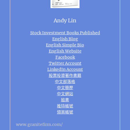
Andy Lin
Stock Investment Books Published
English Blog
English Simple Bio
English Website
Facebook
Twitter Account
LinkedIn Account
股票投資著作書籍
中文部落格
中文簡歷
中文網站
臉書
推特帳號
領英帳號
www.granitefirm.com/