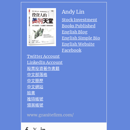
Andy Lin
Stock Investment
Books Published
English Blog
English Simple Bio
English Website
Facebook
Twitter Account
LinkedIn Account
股票投資著作書籍
中文部落格
中文簡歷
中文網站
臉書
推特帳號
領英帳號
www.granitefirm.com/