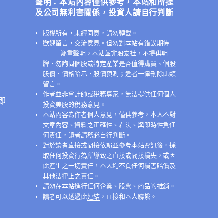
聲明：本站內容僅供參考，本站和所提
及公司無利害關係，投資人請自行判斷
版權所有，未經同意，請勿轉載。
歡迎留言，交流意見。但勿對本站有錯誤期待
──
──鄭重聲明，本站並非股友社，不提供明
牌、勿詢問個股或特定產業是否值得購買、個股
股價、價格暗示、股價預測；違者一律刪除此類
留言。
作者並非會計師或稅務專家，無法提供任何個人
即
投資美股的稅務意見。
本站內容為作者個人意見，僅供參考，本人不對
文章內容、資料之正確性、看法、與即時性負任
何責任，讀者請務必自行判斷。
對於讀者直接或間接依賴並參考本站資訊後，採
取任何投資行為所導致之直接或間接損失，或因
此產生之一切責任，本人均不負任何損害賠償及
其他法律上之責任。
請勿在本站進行任何企業、股票、商品的推銷。
讀者可以透過此
連結
，直接和本人聯繫。