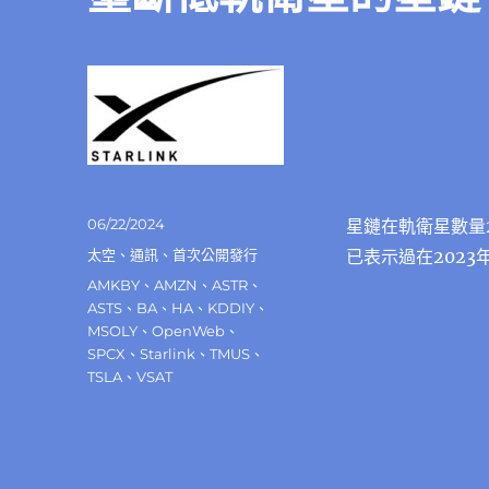
發
06/22/2024
星鏈在軌衛星數量
佈
分
太空
、
通訊
、
首次公開發行
已表示過在202
日
類
標
AMKBY
、
AMZN
、
ASTR
、
期:
籤
ASTS
、
BA
、
HA
、
KDDIY
、
MSOLY
、
OpenWeb
、
SPCX
、
Starlink
、
TMUS
、
TSLA
、
VSAT