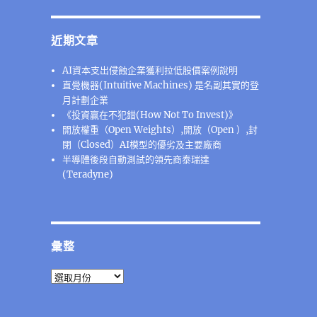
近期文章
AI資本支出侵蝕企業獲利拉低股價案例說明
直覺機器(Intuitive Machines) 是名副其實的登
月計劃企業
《投資贏在不犯錯(How Not To Invest)》
開放權重（Open Weights）,開放（Open ）,封
閉（Closed）AI模型的優劣及主要廠商
半導體後段⾃動測試的領先商泰瑞達
(Teradyne)
彙整
彙
整