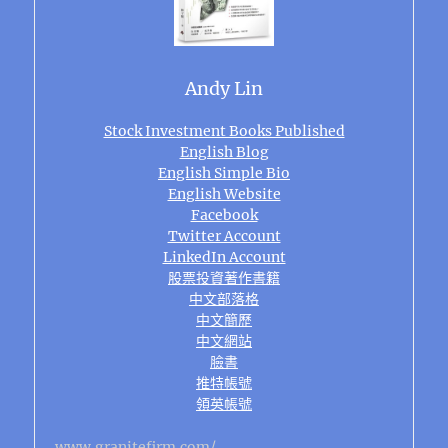
Andy Lin
Stock Investment Books Published
English Blog
English Simple Bio
English Website
Facebook
Twitter Account
LinkedIn Account
股票投資著作書籍
中文部落格
中文簡歷
中文網站
臉書
推特帳號
領英帳號
www.granitefirm.com/