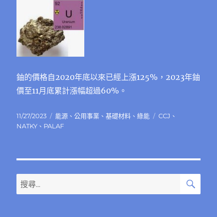
鈾的價格自2020年底以來已經上漲125%，2023年鈾
價至11月底累計漲幅超過60%。
發
分
標
11/27/2023
能源
、
公用事業
、
基礎材料
、
綠能
CCJ
、
佈
類
籤
NATKY
、
PALAF
日
期:
搜
搜
尋
尋
關