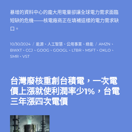
暴增的資料中心的龐大用電量卻讓全球電力需求面臨
短缺的危機───核電廠商正在填補這樣的電力需求缺
口。
發
分
標
10/30/2024
能源
、
人工智慧
、
公用事業
、
綠能
AMZN
、
佈
類
籤
BWXT
、
CCJ
、
GOOG
、
GOOGL
、
LTBR
、
MSFT
、
OKLO
、
日
SMR
、
VST
期:
台灣廢核重創台積電，一次電
價上漲就使利潤率少1%，台電
三年漲四次電價