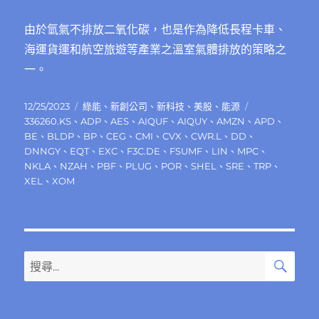
由於氫氣不排放二氧化碳，也是作為降低長程卡車、
海運貨運和航空旅遊等產業之溫室氣體排放的策略之
一。
發
分
標
12/25/2023
綠能
、
新創公司
、
新科技
、
美股
、
能源
佈
類
籤
336260.KS
、
ADP
、
AES
、
AIQUF
、
AIQUY
、
AMZN
、
APD
、
日
BE
、
BLDP
、
BP
、
CEG
、
CMI
、
CVX
、
CWR.L
、
DD
、
期:
DNNGY
、
EQT
、
EXC
、
F3C.DE
、
FSUMF
、
LIN
、
MPC
、
NKLA
、
NZAH
、
PBF
、
PLUG
、
POR
、
SHEL
、
SRE
、
TRP
、
XEL
、
XOM
搜
搜
尋
尋
關