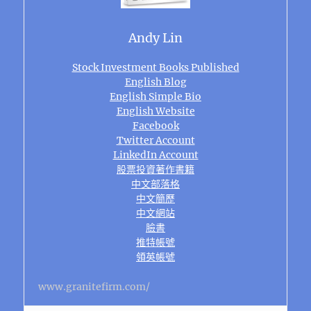
Andy Lin
Stock Investment Books Published
English Blog
English Simple Bio
English Website
Facebook
Twitter Account
LinkedIn Account
股票投資著作書籍
中文部落格
中文簡歷
中文網站
臉書
推特帳號
領英帳號
www.granitefirm.com/