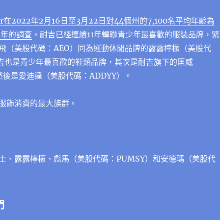
ndler在2022年2月16日至3月22日對44個州的7,100名平均年齡為
少年的調查
。耐吉已經連續11年蟬聯青少年最喜歡的服裝品牌，緊
飛（美股代碼：AEO）同為運動休閒品牌的露露檸檬（美股代
耐吉也是青少年最喜歡的鞋類品牌，其次是耐吉旗下的匡威
），然後是愛迪達（美股代碼：ADDYY）。
服飾消費的最大族群。
士、露露檸檬、彪馬（美股代碼：PUMSY）和安德瑪（美股代
門