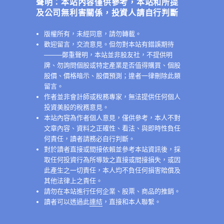
聲明：本站內容僅供參考，本站和所提
及公司無利害關係，投資人請自行判斷
版權所有，未經同意，請勿轉載。
歡迎留言，交流意見。但勿對本站有錯誤期待
──
──鄭重聲明，本站並非股友社，不提供明
牌、勿詢問個股或特定產業是否值得購買、個股
股價、價格暗示、股價預測；違者一律刪除此類
留言。
作者並非會計師或稅務專家，無法提供任何個人
投資美股的稅務意見。
本站內容為作者個人意見，僅供參考，本人不對
中
文章內容、資料之正確性、看法、與即時性負任
何責任，讀者請務必自行判斷。
對於讀者直接或間接依賴並參考本站資訊後，採
取任何投資行為所導致之直接或間接損失，或因
此產生之一切責任，本人均不負任何損害賠償及
其他法律上之責任。
請勿在本站進行任何企業、股票、商品的推銷。
讀者可以透過此
連結
，直接和本人聯繫。