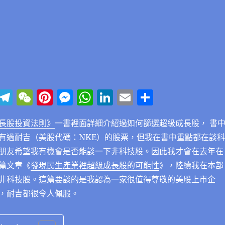
Li
T
W
Pi
M
W
Li
E
分
n
el
e
n
e
h
n
m
享
長股投資法則》
一書裡面詳細介紹過如何篩選超級成長股， 書
e
e
C
te
ss
at
k
ai
有過耐吉（美股代碼：NKE）的股票，但我在書中重點都在談科
g
h
re
e
s
e
l
朋友希望我有機會是否能談一下非科技股。因此我才會在去年在
r
at
st
n
A
d
篇文章
《
發現民生產業裡超級成長股的可能性
》
，陸續我在本部
a
g
p
I
非科技股。這篇要談的是我認為一家很值得尊敬的美股上市企
m
er
p
n
，耐吉都很令人佩服。