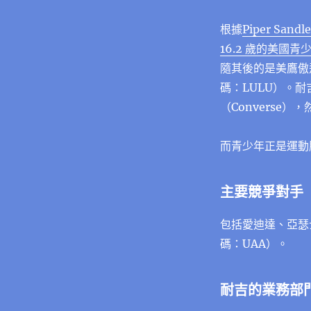
根據
Piper Sa
16.2 歲的美國青
隨其後的是美鷹傲
碼：LULU）。
（Converse
而青少年正是運動
主要競爭對手
包括愛迪達、亞瑟
碼：UAA）。
耐吉的業務部