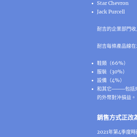
Star Chevron
Jack Purcell
耐吉的企業部門收
耐吉每條產品線在2
鞋類（66%）
服裝（30%）
設備（4%）
和其它────包
的外幣對沖損益。
銷售方式正改
2021年第4季度