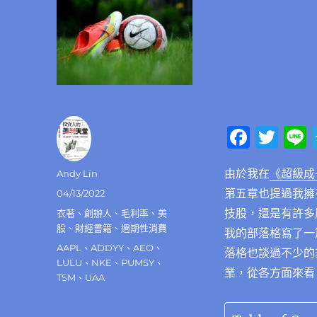
F
T
a
w
由於我在
《超級成
作
Andy Lin
c
it
者
第五章也提過我擁
發
04/13/2022
e
te
佈
技股，還是有許多
分
衣著
、
創辦人
、
毛利率
、
美
b
r
日
類
股
、
財經書籍
、
週期性消費
我的部落格寫了一
期:
o
標
AAPL
、
ADDYY
、
AEO
、
落格也談過不少的
籤
LULU
、
NKE
、
PUMSY
、
o
業，從各方面來看
TSM
、
UAA
k