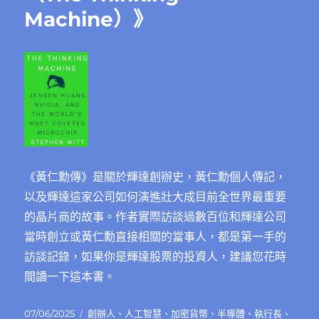
Machine）》
《黃仁勳傳》是關於輝達創辦史，黃仁勳個人傳記，
以及輝達這家公司如何演進壯大成目前全世界最重要
的晶片商的故事。作者實際訪談過數百位和輝達公司
當時創立或黃仁勳直接相關的當事人，都是第一手的
訪談記錄，如果你是輝達股票的投資人，建議您花時
間讀一下這本書。
發
分
07/06/2025
創辦人
、
人工智慧
、
加密貨幣
、
半導體
、
執行長
、