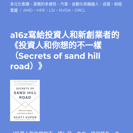
佈
類
多元化集團
、
業務的多樣性
、
汽車
、
自動化和機器人
、
自駕
、
財經
日
標
書籍
AMD
、
HPE
、
LSI
、
NVDA
、
ORCL
期:
籤
a16z寫給投資人和新創業者的
《投資人和你想的不一樣
（Secrets of sand hill
road）》