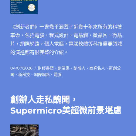
《創新者們》一書幾乎涵蓋了近幾十年來所有的科技
革命，包括電腦，程式設計，電晶體，微晶片，微晶
片，網際網路，個人電腦，電腦軟體等科技重要領域
的演進都有很完整的介紹。
發
分
04/07/2026
財經書籍
、
創業家
、
創辦人
、
商業名人
、
新創公
佈
類
司
、
新科技
、
網際網路
、
電腦
日
期:
創辦人走私醜聞，
Supermicro美超微前景堪慮