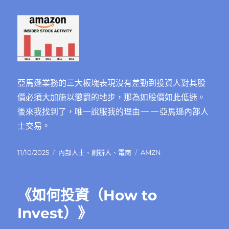
亞馬遜業務的三大板塊表現沒有差勁到投資人對其股
價必須大加施以懲罰的地步，那為如股價如此低迷。
後來我找到了，唯一說服我的理由——亞馬遜內部人
士交易。
發
分
標
11/10/2025
內部人士
、
創辦人
、
電商
AMZN
佈
類
籤
日
期:
《如何投資（How to
Invest）》