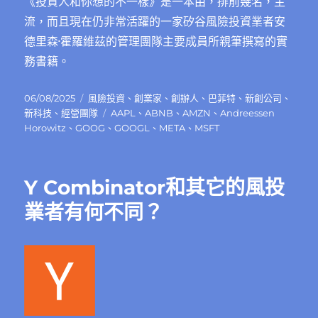
《投資人和你想的不一樣》是一本由，排前幾名，主
流，而且現在仍非常活躍的一家矽谷風險投資業者安
德里森·霍羅維茲的管理團隊主要成員所親筆撰寫的實
務書籍。
發
分
06/08/2025
風險投資
、
創業家
、
創辦人
、
巴菲特
、
新創公司
、
佈
類
標
新科技
、
經營團隊
AAPL
、
ABNB
、
AMZN
、
Andreessen
日
籤
Horowitz
、
GOOG
、
GOOGL
、
META
、
MSFT
期:
Y Combinator和其它的風投
業者有何不同？