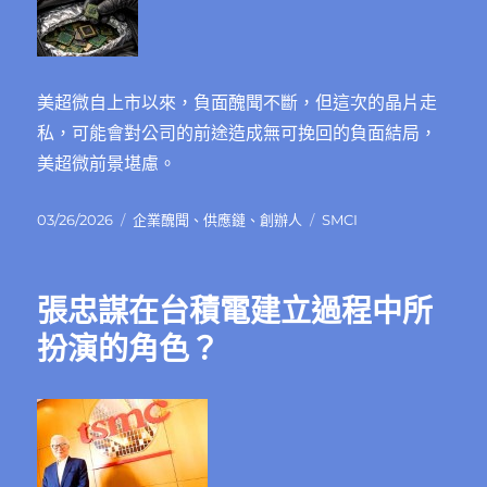
美超微自上市以來，負面醜聞不斷，但這次的晶片走
私，可能會對公司的前途造成無可挽回的負面結局，
美超微前景堪慮。
發
分
標
03/26/2026
企業醜聞
、
供應鏈
、
創辦人
SMCI
佈
類
籤
日
期:
張忠謀在台積電建立過程中所
扮演的角色？