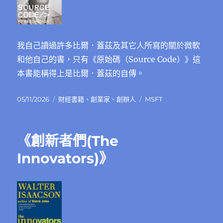
我自己讀過許多比爾．蓋茲及其它人所寫的關於微軟
和他自己的書，只有《原始碼（Source Code）》這
本書能稱得上是比爾．蓋茲的自傳。
發
分
標
05/11/2026
財經書籍
、
創業家
、
創辦人
MSFT
佈
類
籤
日
期:
《創新者們(The
Innovators)》