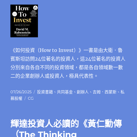
《如何投資（How to Invest）》一書是由大衛．魯
賓斯坦訪問24位著名的投資人，這24位著名的投資人
分別來自各自不同的投資領域，都是各自領域數一數
二的企業創辦人或投資人，極具代表性。
發
分
07/26/2025
投資書籍
、
共同基金
、
創辦人
、
吉姆．西蒙斯
、
私
佈
標
類
募股權
CG
日
籤
期:
輝達投資人必讀的《黃仁勳傳
（The Thinking