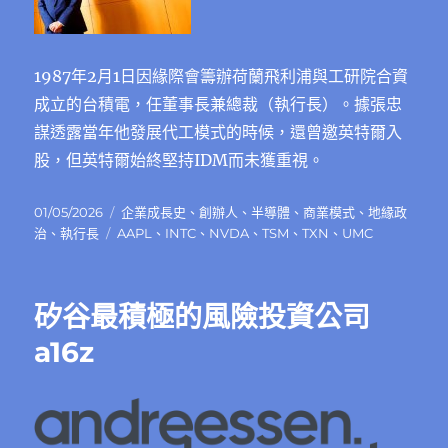
1987年2月1日因緣際會籌辦荷蘭飛利浦與工研院合資
成立的台積電，任董事長兼總裁（執行長）。據張忠
謀透露當年他發展代工模式的時候，還曾邀英特爾入
股，但英特爾始終堅持IDM而未獲重視。
發
分
01/05/2026
企業成長史
、
創辦人
、
半導體
、
商業模式
、
地緣政
佈
標
類
治
、
執行長
AAPL
、
INTC
、
NVDA
、
TSM
、
TXN
、
UMC
日
籤
期:
矽谷最積極的風險投資公司
a16z