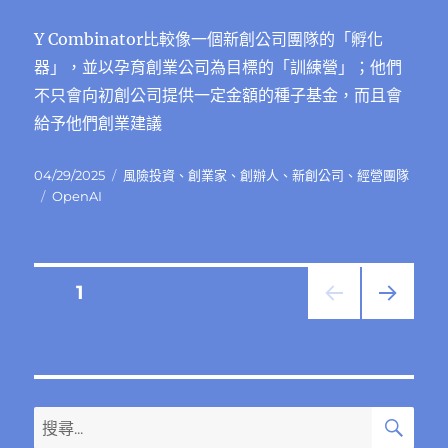
Y Combinator比較像一個新創公司團隊的「孵化
器」，並以孕育創業公司為目標的「訓練營」；他們
不只會向初創公司提供一定金額的種子基金，而且會
給予他們創業建議
發
分
04/29/2025
風險投資
、
創業家
、
創辦人
、
新創公司
、
經營團隊
佈
標
類
OpenAI
日
籤
期:
文
頁次
1
下一
章
頁
分
搜
搜
頁
尋