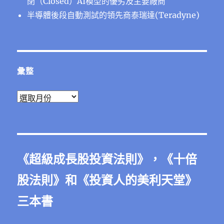
閉（Closed）AI模型的優劣及主要廠商
半導體後段⾃動測試的領先商泰瑞達(Teradyne)
彙整
彙
整
《
超級成長股投資法則
》，《
十倍
股法則
》和《
投資人的美利天堂
》
三本書