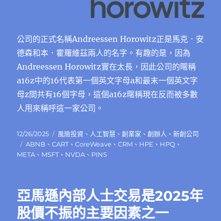
公司的正式名稱Andreessen Horowitz正是馬克．安
德森和本．霍羅維茲兩人的名字。有趣的是，因為
Andreessen Horowitz實在太長，因此公司的暱稱
a16z中的16代表第一個英文字母a和最末一個英文字
母z間共有16個字母，這個a16z暱稱現在反而被多數
人用來稱呼這一家公司。
發
分
12/26/2025
風險投資
、
人工智慧
、
創業家
、
創辦人
、
新創公司
佈
標
類
ABNB
、
CART
、
CoreWeave
、
CRM
、
HPE
、
HPQ
、
日
籤
META
、
MSFT
、
NVDA
、
PINS
期:
亞馬遜內部人士交易是2025年
股價不振的主要因素之一