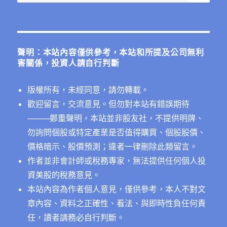
尋
SaaS
關
公
司
鍵
的
字:
估
聲明：本站內容僅供參考，本站和所提及公司無利
值〉
害關係，投資人請自行判斷
中
版權所有，未經同意，請勿轉載。
歡迎留言，交流意見。但勿對本站有錯誤期待
──
──鄭重聲明，本站並非股友社，不提供明牌、
勿詢問個股或特定產業是否值得購買、個股股價、
價格暗示、股價預測；違者一律刪除此類留言。
作者並非會計師或稅務專家，無法提供任何個人投
資美股的稅務意見。
本站內容為作者個人意見，僅供參考，本人不對文
章內容、資料之正確性、看法、與即時性負任何責
任，讀者請務必自行判斷。