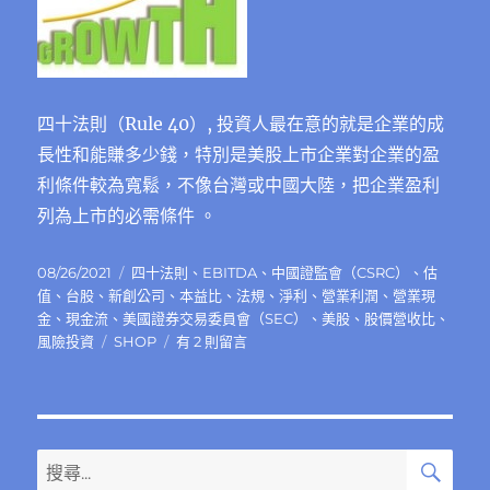
四十法則（Rule 40）, 投資人最在意的就是企業的成
長性和能賺多少錢，特別是美股上市企業對企業的盈
利條件較為寬鬆，不像台灣或中國大陸，把企業盈利
列為上市的必需條件 。
發
分
08/26/2021
四十法則
、
EBITDA
、
中國證監會（CSRC）
、
估
佈
類
值
、
台股
、
新創公司
、
本益比
、
法規
、
淨利
、
營業利潤
、
營業現
日
金
、
現金流
、
美國證券交易委員會（SEC）
、
美股
、
股價營收比
、
期:
標
在
風險投資
SHOP
有 2 則留言
籤
〈四
十
法
則
（Rule
搜
搜
尋
40）