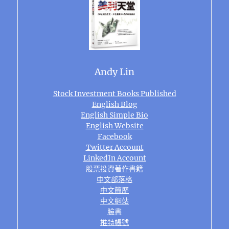
Andy Lin
Stock Investment Books Published
English Blog
English Simple Bio
English Website
Facebook
Twitter Account
LinkedIn Account
股票投資著作書籍
中文部落格
中文簡歷
中文網站
臉書
推特帳號