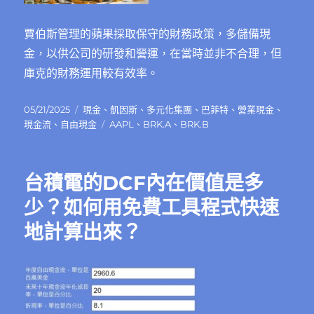
賈伯斯管理的蘋果採取保守的財務政策，多儲備現
金，以供公司的研發和營運，在當時並非不合理，但
庫克的財務運用較有效率。
發
分
05/21/2025
現金
、
凱因斯
、
多元化集團
、
巴菲特
、
營業現金
、
佈
類
標
現金流
、
自由現金
AAPL
、
BRK.A
、
BRK.B
日
籤
期:
台積電的DCF內在價值是多
少？如何用免費工具程式快速
地計算出來？