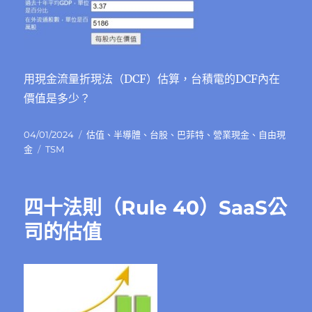
用現金流量折現法（DCF）估算，台積電的DCF內在
價值是多少？
發
分
04/01/2024
估值
、
半導體
、
台股
、
巴菲特
、
營業現金
、
自由現
佈
標
類
金
TSM
日
籤
期:
四十法則（Rule 40）SaaS公
司的估值