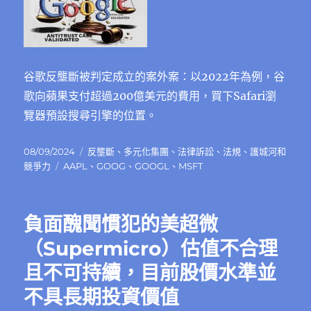
谷歌反壟斷被判定成立的案外案：以2022年為例，谷
歌向蘋果支付超過200億美元的費用，買下Safari瀏
覽器預設搜尋引擎的位置。
發
分
08/09/2024
反壟斷
、
多元化集團
、
法律訴訟
、
法規
、
護城河和
佈
標
類
競爭力
AAPL
、
GOOG
、
GOOGL
、
MSFT
日
籤
期:
負面醜聞慣犯的美超微
（Supermicro）估值不合理
且不可持續，目前股價水準並
不具長期投資價值