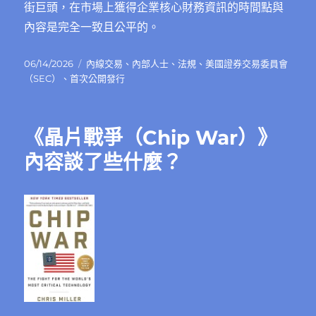
街巨頭，在市場上獲得企業核心財務資訊的時間點與
內容是完全一致且公平的。
發
分
06/14/2026
內線交易
、
內部人士
、
法規
、
美國證券交易委員會
佈
類
（SEC）
、
首次公開發行
日
期:
《晶片戰爭（Chip War）》
內容談了些什麼？