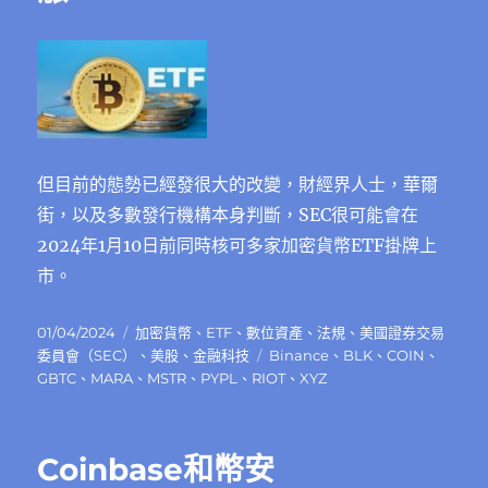
但目前的態勢已經發很大的改變，財經界人士，華爾
街，以及多數發行機構本身判斷，SEC很可能會在
2024年1月10日前同時核可多家加密貨幣ETF掛牌上
市。
發
分
01/04/2024
加密貨幣
、
ETF
、
數位資產
、
法規
、
美國證券交易
佈
類
標
委員會（SEC）
、
美股
、
金融科技
Binance
、
BLK
、
COIN
、
日
籤
GBTC
、
MARA
、
MSTR
、
PYPL
、
RIOT
、
XYZ
期:
Coinbase和幣安