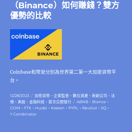
（Binance）如何賺錢？雙方
優勢的比較
Coinbase和幣安分別為世界第二第一大加密貨幣平
台。
發
分
12/28/2023
加密貨幣
、
企業監管
、
數位資產
、
新創公司
、
法
佈
類
標
規
、
美股
、
金融科技
、
首次公開發行
ABNB
、
Biance
、
日
籤
COIN
、
FTX
、
Huobi
、
Kraken
、
PYPL
、
Revolut
、
SQ
、
期:
Y Combinator