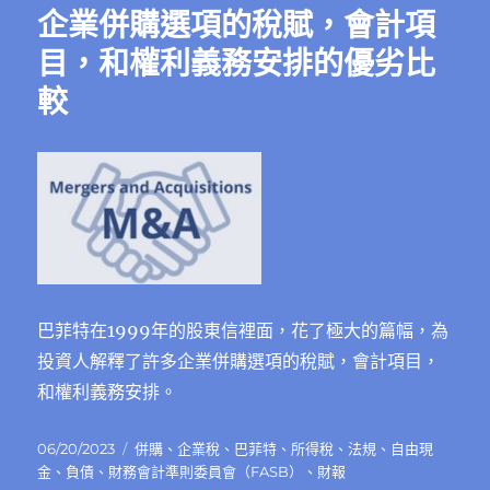
企業併購選項的稅賦，會計項
目，和權利義務安排的優劣比
較
巴菲特在1999年的股東信裡面，花了極大的篇幅，為
投資人解釋了許多企業併購選項的稅賦，會計項目，
和權利義務安排。
發
分
06/20/2023
併購
、
企業稅
、
巴菲特
、
所得稅
、
法規
、
自由現
佈
類
金
、
負債
、
財務會計準則委員會（FASB）
、
財報