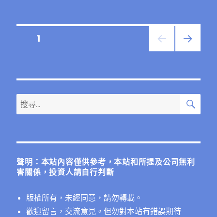
日
期:
文
頁次
1
下一
章
頁
分
搜
搜
頁
尋
尋
關
鍵
字:
聲明：本站內容僅供參考，本站和所提及公司無利
害關係，投資人請自行判斷
版權所有，未經同意，請勿轉載。
歡迎留言，交流意見。但勿對本站有錯誤期待