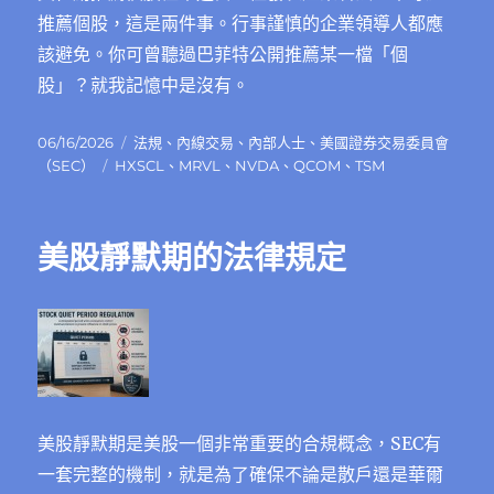
推薦個股，這是兩件事。行事謹慎的企業領導人都應
該避免。你可曾聽過巴菲特公開推薦某一檔「個
股」？就我記憶中是沒有。
發
分
06/16/2026
法規
、
內線交易
、
內部人士
、
美國證券交易委員會
佈
標
類
（SEC）
HXSCL
、
MRVL
、
NVDA
、
QCOM
、
TSM
日
籤
期:
美股靜默期的法律規定
美股靜默期是美股一個非常重要的合規概念，SEC有
一套完整的機制，就是為了確保不論是散戶還是華爾