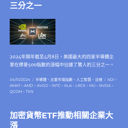
三分之一
2024年開年截至4月8日，美國最大的四家半導體企
業在標普500指數的漲幅中佔據了驚人的三分之一。
發
分
標
04/10/2024
半導體
、
主要市場指數
、
人工智慧
、
法規
ADI
、
佈
類
籤
AMAT
、
AMD
、
AVGO
、
INTC
、
KLA
、
LRCX
、
MU
、
NVDA
、
日
QCOM
、
TXN
期:
加密貨幣ETF推動相關企業大
漲