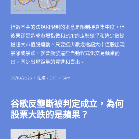
指數基金的法規和限制的本意是限制持倉集中度，但
後果卻是造成市場指數和ETF的走勢幾乎和這少數幾
檔超大市值股連動。只要這少數幾檔超大市值股出現
暴漲或暴跌，就會觸發這些自動程式化交易傾巢而
出，同步出現鉅量的買進和賣出。
發
分
標
07/10/2025
法規
、
ETF
SPY
佈
類
籤
日
期:
谷歌反壟斷被判定成立，為何
股票大跌的是蘋果？