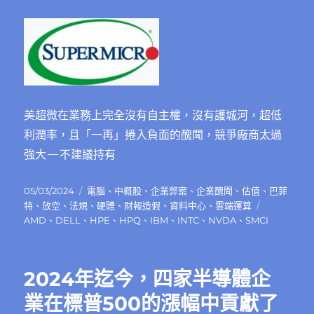
美超微在業務上完全沒有自主權，沒有護城河，超低
利潤率，且「一再」捲入負面的醜聞，競爭廠商太過
強大—不建議持有
發
分
05/03/2024
電腦
、
中概股
、
企業弊案
、
企業醜聞
、
估值
、
巴菲
佈
類
標
特
、
放空
、
法規
、
硬體
、
財報造假
、
資料中心
、
雲端運算
日
籤
AMD
、
DELL
、
HPE
、
HPQ
、
IBM
、
INTC
、
NVDA
、
SMCI
期:
2024年迄今，四家半導體企
業在標普500的漲幅中貢獻了