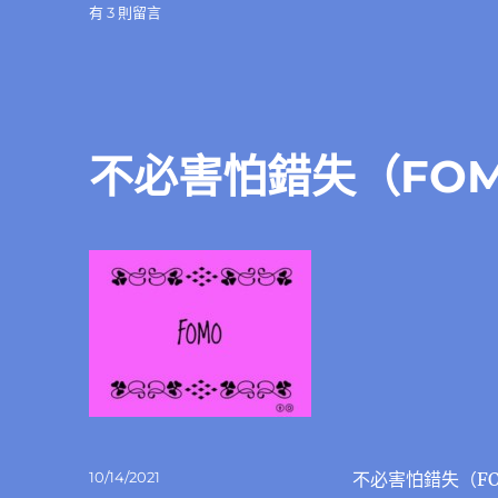
在
有 3 則留言
〈投
資
心
法
是
什
不必害怕錯失（FO
麼？
應
該
包
括
哪
些
內
容？〉
中
發
10/14/2021
不必害怕錯失（F