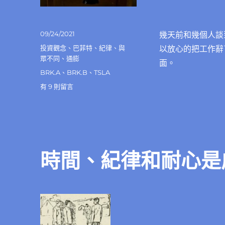
發
09/24/2021
幾天前和幾個人談
佈
分
投資觀念
、
巴菲特
、
紀律
、
與
以放心的把工作辭
日
類
眾不同
、
通膨
面。
期:
標
BRK.A
、
BRK.B
、
TSLA
籤
在
有 9 則留言
〈專
職
投
資
人
的
時間、紀律和耐心是
生
活，
不
如
您
所
想