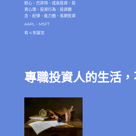
佈
分
耐心
、
巴菲特
、
成長投資
、
投
日
類
資心理
、
投資行為
、
投資觀
期:
念
、
紀律
、
能力圈
、
長期投資
標
AAPL
、
MSFT
籤
在
有 4 則留言
〈不
必
害
怕
錯
失
專職投資人的生活，
（FOMO）
優
秀
的
企
業〉
中