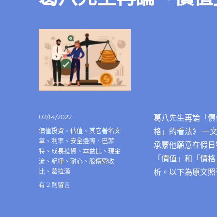
發
02/14/2022
葛八先生再論「價
佈
分
價值投資
、
估值
、
其它著名文
格」的看法》 一
日
類
章
、
利率
、
安全邊際
、
巴菲
承蒙他願意在假日
期:
特
、
成長投資
、
本益比
、
現金
「價值」和「價格
流
、
紀律
、
耐心
、
股價營收
比
、
葛拉漢
析。以下為原文照
在
有 2 則留言
〈葛
八
先