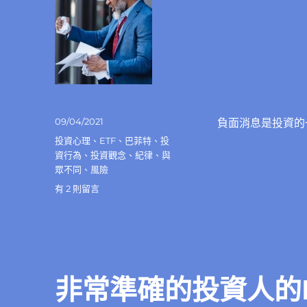
的
3
個
要
素〉
中
發
09/04/2021
負面消息是投資的
佈
分
投資心理
、
ETF
、
巴菲特
、
投
日
類
資行為
、
投資觀念
、
紀律
、
與
期:
眾不同
、
風險
在
有 2 則留言
〈負
面
消
息
是
投
非常準確的投資人的
資
的