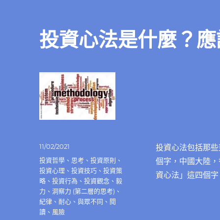
生
再
論
投資心法是什麼？應
「價
值」
和
「價
格」〉
中
發
11/02/2021
投資心法包括那些
佈
分
投資哲學
、
思考
、
投資原則
、
個字，中國大陸，
日
類
投資心理
、
投資技巧
、
投資策
資心法」這四個字
期:
略
、
投資行為
、
投資觀念
、
毅
力
、
洞察力 (第二層的思考)
、
紀律
、
耐心
、
與眾不同
、
閱
讀
、
風險