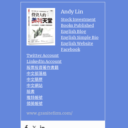
Andy Lin
Stock Investment
Books Published
English Blog
English Simple Bio
English Website
Facebook
Twitter Account
LinkedIn Account
股票投資著作書籍
中文部落格
中文簡歷
中文網站
臉書
推特帳號
領英帳號
www.granitefirm.com/