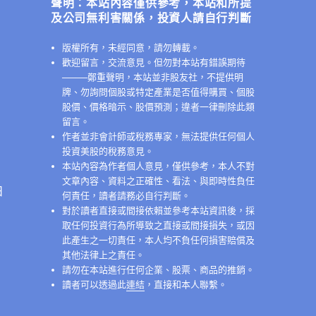
聲明：本站內容僅供參考，本站和所提
及公司無利害關係，投資人請自行判斷
版權所有，未經同意，請勿轉載。
歡迎留言，交流意見。但勿對本站有錯誤期待
──
──鄭重聲明，本站並非股友社，不提供明
牌、勿詢問個股或特定產業是否值得購買、個股
股價、價格暗示、股價預測；違者一律刪除此類
留言。
作者並非會計師或稅務專家，無法提供任何個人
投資美股的稅務意見。
本站內容為作者個人意見，僅供參考，本人不對
文章內容、資料之正確性、看法、與即時性負任
日
何責任，讀者請務必自行判斷。
對於讀者直接或間接依賴並參考本站資訊後，採
取任何投資行為所導致之直接或間接損失，或因
此產生之一切責任，本人均不負任何損害賠償及
其他法律上之責任。
請勿在本站進行任何企業、股票、商品的推銷。
讀者可以透過此
連結
，直接和本人聯繫。