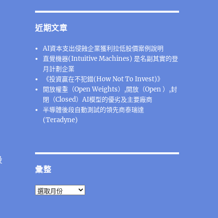
近期文章
AI資本支出侵蝕企業獲利拉低股價案例說明
直覺機器(Intuitive Machines) 是名副其實的登
月計劃企業
《投資贏在不犯錯(How Not To Invest)》
開放權重（Open Weights）,開放（Open ）,封
閉（Closed）AI模型的優劣及主要廠商
半導體後段⾃動測試的領先商泰瑞達
(Teradyne)
投
彙整
彙
整