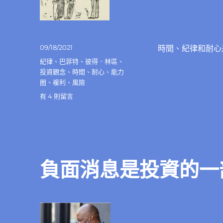
的
愜
意〉
中
發
09/18/2021
時間、紀律和耐心
佈
分
紀律
、
巴菲特
、
彼得．林區
、
日
類
投資觀念
、
時間
、
耐心
、
能力
期:
圈
、
複利
、
風險
在
有 4 則留言
〈時
間、
紀
律
和
耐
負面消息是投資的一
心
是
成
功
投
資