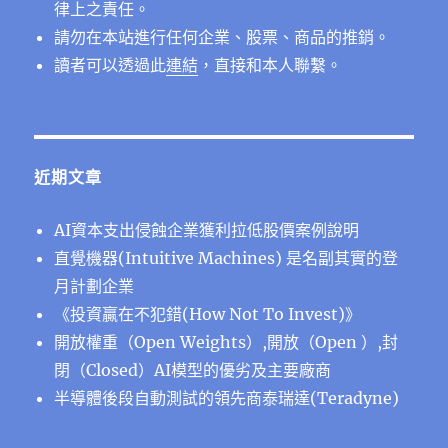
板
律上之責任。
業〉
請勿在本站進行任何企業、股票、商品的推銷。
中
讀者可以透過此
連結
，直接和本人聯繫。
近期文章
AI資本支出侵蝕企業獲利拉低股價案例說明
直覺機器(Intuitive Machines) 是名副其實的登
月計劃企業
《投資贏在不犯錯(How Not To Invest)》
開放權重（Open Weights）,開放（Open ）,封
閉（Closed）AI模型的優劣及主要廠商
半導體後段⾃動測試的領先商泰瑞達(Teradyne)