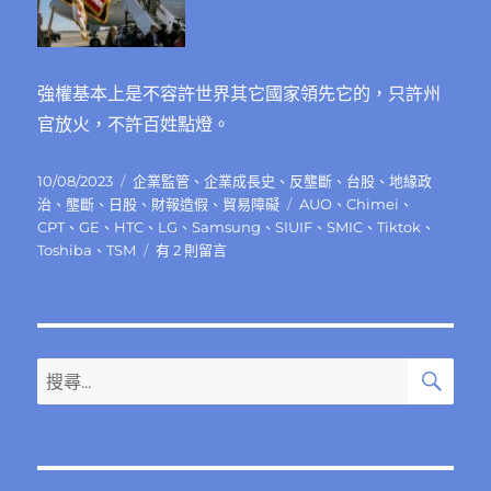
強權基本上是不容許世界其它國家領先它的，只許州
官放火，不許百姓點燈。
發
分
10/08/2023
企業監管
、
企業成長史
、
反壟斷
、
台股
、
地緣政
佈
類
標
治
、
壟斷
、
日股
、
財報造假
、
貿易障礙
AUO
、
Chimei
、
日
籤
CPT
、
GE
、
HTC
、
LG
、
Samsung
、
SIUIF
、
SMIC
、
Tiktok
、
期:
在
Toshiba
、
TSM
有 2 則留言
〈被
強
權
整
垮
搜
搜
尋
的
尋
超
關
級
企
鍵
業