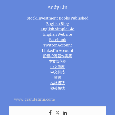
Andy Lin
Stock Investment Books Published
English Blog
English Simple Bio
English Website
Facebook
Twitter Account
LinkedIn Account
股票投資著作書籍
中文部落格
中文簡歷
中文網站
臉書
推特帳號
領英帳號
www.granitefirm.com/