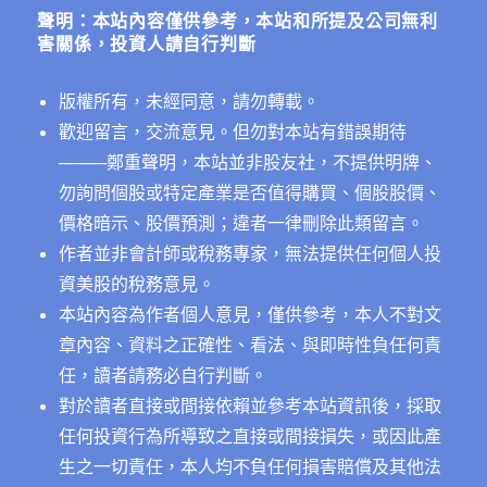
字:
和
聲明：本站內容僅供參考，本站和所提及公司無利
國
害關係，投資人請自行判斷
家：
日
版權所有，未經同意，請勿轉載。
本，
阿
歡迎留言，交流意見。但勿對本站有錯誤期待
爾
──
──鄭重聲明，本站並非股友社，不提供明牌、
斯
勿詢問個股或特定產業是否值得購買、個股股價、
通，
東
價格暗示、股價預測；違者一律刪除此類留言。
芝，
作者並非會計師或稅務專家，無法提供任何個人投
威
資美股的稅務意見。
盛，
宏
本站內容為作者個人意見，僅供參考，本人不對文
達
章內容、資料之正確性、看法、與即時性負任何責
電
任，讀者請務必自行判斷。
和
台
對於讀者直接或間接依賴並參考本站資訊後，採取
灣
任何投資行為所導致之直接或間接損失，或因此產
的
生之一切責任，本人均不負任何損害賠償及其他法
面