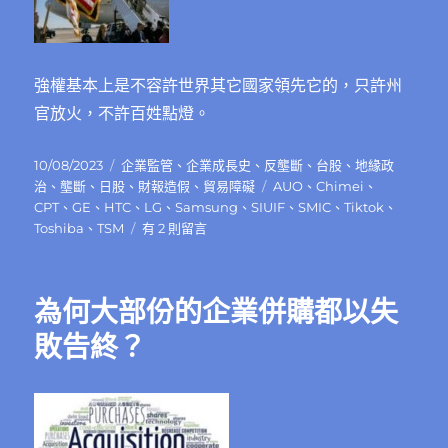
強權基本上是不容許世界其它國家領先它的，只許州
官放火，不許百姓點燈。
發
分
10/08/2023
企業監管
、
企業成長史
、
反壟斷
、
台股
、
地緣政
佈
類
標
治
、
壟斷
、
日股
、
財報造假
、
貿易障礙
AUO
、
Chimei
、
日
籤
CPT
、
GE
、
HTC
、
LG
、
Samsung
、
SIUIF
、
SMIC
、
Tiktok
、
期:
在
Toshiba
、
TSM
有 2 則留言
〈被
強
權
為何大部份的企業併購都以失
整
垮
敗告終？
的
超
級
企
業