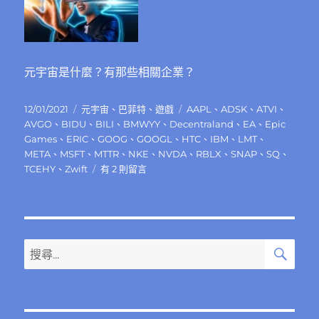
板
都
業〉
以
中
失
敗
元宇宙是什麼？有那些相關企業？
告
終？〉
中
發
分
標
12/01/2021
元宇宙
、
巴菲特
、
遊戲
AAPL
、
ADSK
、
ATVI
、
佈
類
籤
AVGO
、
BIDU
、
BILI
、
BMWYY
、
Decentraland
、
EA
、
Epic
日
Games
、
ERIC
、
GOOG
、
GOOGL
、
HTC
、
IBM
、
LMT
、
期:
META
、
MSFT
、
MTTR
、
NKE
、
NVDA
、
RBLX
、
SNAP
、
SQ
、
在
TCEHY
、
Zwift
有 2 則留言
〈元
宇
宙
是
什
搜
搜
尋
麼？
尋
有
關
那
些
鍵
概