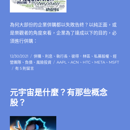
和
國
家：
日
為何大部份的企業併購都以失敗告終？以純正面，或
本，
是樂觀者的角度來看，企業為了達成以下的目的，必
阿
爾
須進行併購：
斯
通，
發
分
12/30/2021
併購
、
利息
、
執行長
、
彼得．林區
、
私募股權
、
經
東
佈
類
標
營團隊
、
負債
、
風險投資
AAPL
、
ACN
、
HTC
、
META
、
MSFT
芝，
日
在
籤
有 5 則留言
威
期:
〈為
盛，
何
宏
大
達
元宇宙是什麼？有那些概念
部
電
份
股？
和
的
台
企
灣
業
的
併
面
購