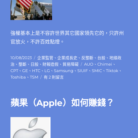
強權基本上是不容許世界其它國家領先它的，只許州
官放火，不許百姓點燈。
發
分
10/08/2023
企業監管
、
企業成長史
、
反壟斷
、
台股
、
地緣政
佈
類
標
治
、
壟斷
、
日股
、
財報造假
、
貿易障礙
AUO
、
Chimei
、
日
籤
CPT
、
GE
、
HTC
、
LG
、
Samsung
、
SIUIF
、
SMIC
、
Tiktok
、
期:
在
Toshiba
、
TSM
有 2 則留言
〈被
強
權
蘋果（Apple）如何賺錢？
整
垮
的
超
級
企