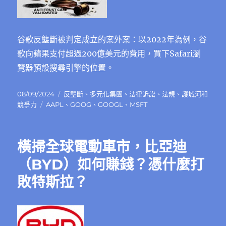
谷歌反壟斷被判定成立的案外案：以2022年為例，谷
歌向蘋果支付超過200億美元的費用，買下Safari瀏
覽器預設搜尋引擎的位置。
發
分
08/09/2024
反壟斷
、
多元化集團
、
法律訴訟
、
法規
、
護城河和
佈
標
類
競爭力
AAPL
、
GOOG
、
GOOGL
、
MSFT
日
籤
期:
橫掃全球電動車市，比亞迪
（BYD）如何賺錢？憑什麼打
敗特斯拉？