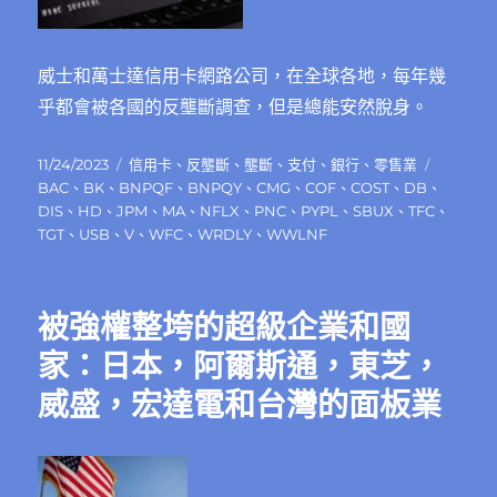
戰〉
中
威士和萬士達信用卡網路公司，在全球各地，每年幾
乎都會被各國的反壟斷調查，但是總能安然脫身。
發
分
標
11/24/2023
信用卡
、
反壟斷
、
壟斷
、
支付
、
銀行
、
零售業
佈
類
籤
BAC
、
BK
、
BNPQF
、
BNPQY
、
CMG
、
COF
、
COST
、
DB
、
日
DIS
、
HD
、
JPM
、
MA
、
NFLX
、
PNC
、
PYPL
、
SBUX
、
TFC
、
期:
TGT
、
USB
、
V
、
WFC
、
WRDLY
、
WWLNF
被強權整垮的超級企業和國
家：日本，阿爾斯通，東芝，
威盛，宏達電和台灣的面板業