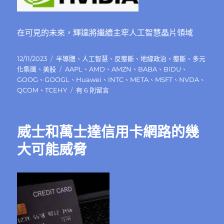
在可見的未來，輝達將繼續主窂人工智慧晶片領域
發
分
12/11/2023
半導體
、
人工智慧
、
反壟斷
、
地緣政治
、
壟斷
、
多元
佈
類
標
化集團
、
美股
AAPL
、
AMD
、
AMZN
、
BABA
、
BIDU
、
日
籤
GOOG
、
GOOGL
、
Huawei
、
INTC
、
META
、
MSFT
、
NVDA
、
期:
在
QCOM
、
TCEHY
有 6 則留言
〈輝
達
壟
威士和萬士達信用卡網路的幾
斷
的
大可能威脅
原
因
和
面
對
的
挑