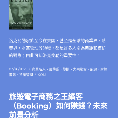
洛克斐勒家族至今在美國，甚至是全球的商業界，慈
善界，財富管理等領域，都是許多人引為典範和模仿
的對象；由此可知洛克斐勒的重要性。
發
分
03/26/2025
商業名人
、
反壟斷
、
壟斷
、
大宗物資
、
能源
、
財經
佈
類
標
書籍
、
資產管理
XOM
日
籤
期:
旅遊電子商務之王繽客
（Booking）如何賺錢？未來
前景分析