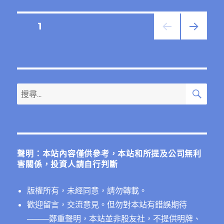
文
頁次
1
下一
章
頁
分
搜
搜
頁
尋
尋
關
鍵
字:
聲明：本站內容僅供參考，本站和所提及公司無利
害關係，投資人請自行判斷
版權所有，未經同意，請勿轉載。
歡迎留言，交流意見。但勿對本站有錯誤期待
──
──鄭重聲明，本站並非股友社，不提供明牌、