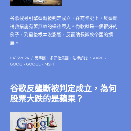
谷歌搜尋引擎壟斷被判定成立，在商業史上，反壟斷
補救措施有著無效的過往歷史。微軟就是一個很好的
例子，到最後根本沒影響，反而助長微軟帝國的擴
展。
發
分
標
10/15/2024
反壟斷
、
多元化集團
、
法律訴訟
AAPL
、
佈
類
籤
GOOG
、
GOOGL
、
MSFT
日
期:
谷歌反壟斷被判定成立，為何
股票大跌的是蘋果？