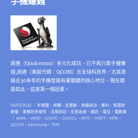
手機賺錢
面
板
業〉
中
高通（Qualcomm）多元化成功，已不再只靠手機賺
錢,高通（美股代碼：QCOM）在全球科技界，尤其是
過去30多年的手機發展有著關鍵的核心地位，現在還
是如此，這是第一個因素。
發
分
05/01/2022
半導體
、
併購
、
反壟斷
、
地緣政治
、
專利
、
智慧財
佈
類
產權
、
業務的多樣性
、
法律訴訟
、
生態系統
、
通訊
、
電信
、
電動車
日
標
AAPL
、
AMD
、
GOOG
、
GOOGL
、
INTC
、
MSFT
、
MTK
、
期:
籤
QCOM
、
Samsung
、
TSM