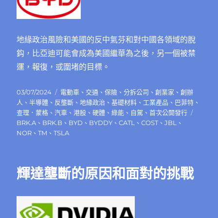
地緣政治風險和美國的反中氣芬和對中國各領域的脫
鈎，比亞迪可能會成為美國繼華為之後，另一個被禁
運，報復，或圍堵的目標。
發
分
03/07/2024
電動車
、
交通
、
保險
、
分拆公司
、
創業家
、
創辦
佈
類
人
、
半導體
、
反壟斷
、
地緣政治
、
基礎材料
、
工業產品
、
巴菲特
、
日
標
查理．蒙格
、
汽車
、
港股
、
硬體
、
綠能
、
自駕
、
首次公開發行
期:
籤
BRK.A
、
BRK.B
、
BYD
、
BYDDY
、
CATL
、
COST
、
JBL
、
NOR
、
TM
、
TSLA
輝達壟斷的原因和面對的挑戰