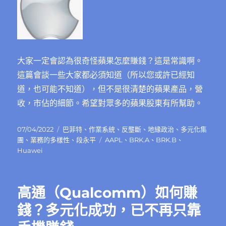
業
和
國
家：
日
本，
大家一定會認為很奇怪蘋果怎麼賺錢？這是常識啊。
阿
這篇會談一些大家都必須知道（所以您或許已經知
爾
道，也可能不知道），但不是很清楚的蘋果產品，營
斯
通，
收，市佔的細節。希望對眾多的蘋果股東有所幫助。
東
芝，
發
分
07/04/2022
巴菲特
、
作業系統
、
反壟斷
、
地緣政治
、
多元化集
威
佈
類
標
團
、
業務的多樣性
、
段永平
AAPL
、
BRK.A
、
BRK.B
、
盛，
日
籤
Huawei
宏
期:
達
電
和
高通（Qualcomm）如何賺
台
錢？多元化成功，已不再只靠
灣
的