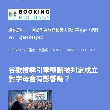
繽客是唯一一家被列為旅遊和飯店預訂平台的「把關
者」（gatekeeper）
發
分
標
03/12/2025
電商
、
反壟斷
ABNB
、
BKNG
、
EXPE
、
TRIP
佈
類
籤
日
期:
谷歌搜尋引擎壟斷被判定成立
對字母會有影響嗎？