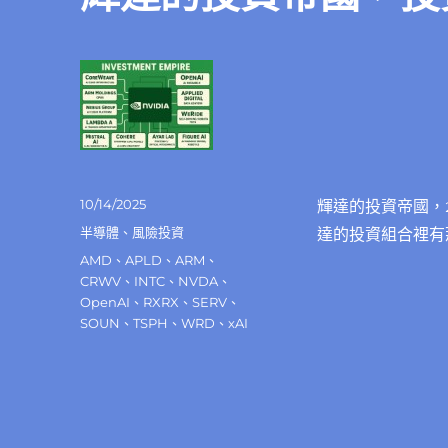
發
10/14/2025
輝達的投資帝國，2
佈
分
半導體
、
風險投資
達的投資組合裡有
日
類
標
AMD
、
APLD
、
ARM
、
期:
籤
CRWV
、
INTC
、
NVDA
、
OpenAI
、
RXRX
、
SERV
、
SOUN
、
TSPH
、
WRD
、
xAI