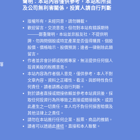
聲明：本站內容僅供參考，本站和所提
及公司無利害關係，投資人請自行判斷
版權所有，未經同意，請勿轉載。
歡迎留言，交流意見。但勿對本站有錯誤期待
──
──鄭重聲明，本站並非股友社，不提供明
牌、勿詢問個股或特定產業是否值得購買、個股
股價、價格暗示、股價預測；違者一律刪除此類
留言。
作者並非會計師或稅務專家，無法提供任何個人
輝
投資美股的稅務意見。
本站內容為作者個人意見，僅供參考，本人不對
文章內容、資料之正確性、看法、與即時性負任
何責任，讀者請務必自行判斷。
對於讀者直接或間接依賴並參考本站資訊後，採
取任何投資行為所導致之直接或間接損失，或因
此產生之一切責任，本人均不負任何損害賠償及
其他法律上之責任。
請勿在本站進行任何企業、股票、商品的推銷。
讀者可以透過此
連結
，直接和本人聯繫。