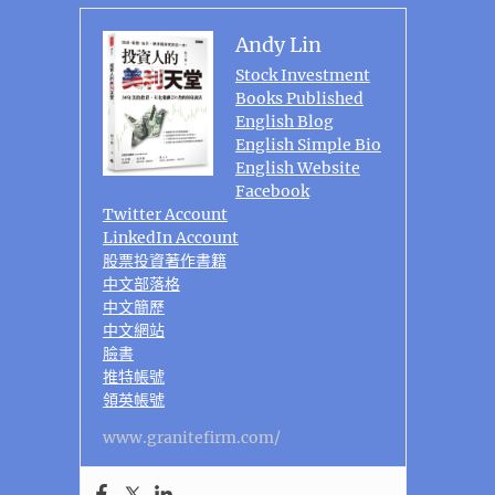
Andy Lin
Stock Investment
Books Published
English Blog
English Simple Bio
English Website
Facebook
Twitter Account
LinkedIn Account
股票投資著作書籍
中文部落格
中文簡歷
中文網站
臉書
推特帳號
領英帳號
www.granitefirm.com/