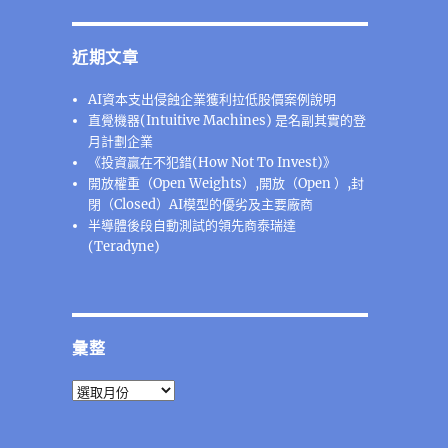
近期文章
AI資本支出侵蝕企業獲利拉低股價案例說明
直覺機器(Intuitive Machines) 是名副其實的登
月計劃企業
《投資贏在不犯錯(How Not To Invest)》
開放權重（Open Weights）,開放（Open ）,封
閉（Closed）AI模型的優劣及主要廠商
半導體後段⾃動測試的領先商泰瑞達
(Teradyne)
彙整
彙
整