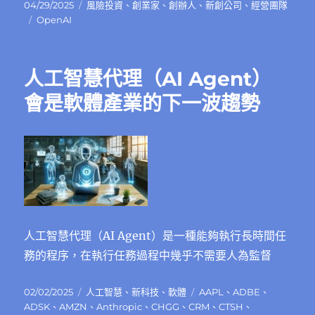
發
分
04/29/2025
風險投資
、
創業家
、
創辦人
、
新創公司
、
經營團隊
佈
標
類
OpenAI
日
籤
期:
人工智慧代理（AI Agent）
會是軟體產業的下一波趨勢
人工智慧代理（AI Agent）是一種能夠執行長時間任
務的程序，在執行任務過程中幾乎不需要人為監督
發
分
標
02/02/2025
人工智慧
、
新科技
、
軟體
AAPL
、
ADBE
、
佈
類
籤
ADSK
、
AMZN
、
Anthropic
、
CHGG
、
CRM
、
CTSH
、