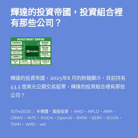
輝達的投資帝國，投資組合裡
有那些公司？
輝達的投資帝國，2025年8 月的財報顯示，目前持有
43.3 億美元公開交易股票，輝達的投資組合裡有那些
公司？
發
分
標
10/14/2025
半導體
、
風險投資
AMD
、
APLD
、
ARM
、
佈
類
籤
CRWV
、
INTC
、
NVDA
、
OpenAI
、
RXRX
、
SERV
、
SOUN
、
日
TSPH
、
WRD
、
xAI
期: