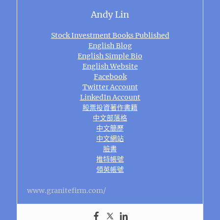
Andy Lin
Stock Investment Books Published
English Blog
English Simple Bio
English Website
Facebook
Twitter Account
LinkedIn Account
股票投資著作書籍
中文部落格
中文簡歷
中文網站
臉書
推特帳號
領英帳號
www.granitefirm.com/