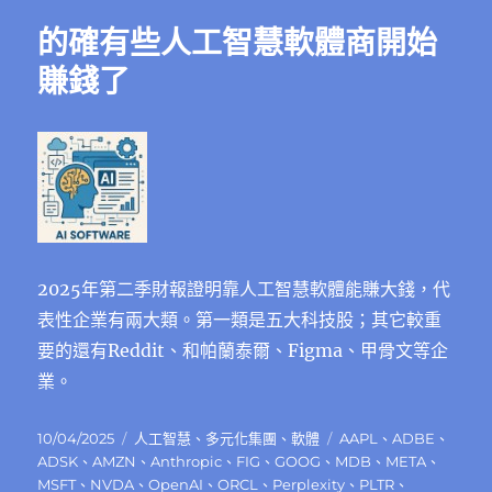
的確有些人工智慧軟體商開始
賺錢了
2025年第二季財報證明靠人工智慧軟體能賺大錢，代
表性企業有兩大類。第一類是五大科技股；其它較重
要的還有Reddit、和帕蘭泰爾、Figma、甲骨文等企
業。
發
分
標
10/04/2025
人工智慧
、
多元化集團
、
軟體
AAPL
、
ADBE
、
佈
類
籤
ADSK
、
AMZN
、
Anthropic
、
FIG
、
GOOG
、
MDB
、
META
、
日
MSFT
、
NVDA
、
OpenAI
、
ORCL
、
Perplexity
、
PLTR
、