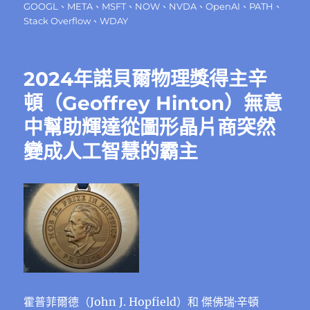
日
GOOGL
、
META
、
MSFT
、
NOW
、
NVDA
、
OpenAI
、
PATH
、
期:
Stack Overflow
、
WDAY
2024年諾貝爾物理獎得主辛
頓（Geoffrey Hinton）無意
中幫助輝達從圖形晶片商突然
變成人工智慧的霸主
霍普菲爾德（John J. Hopfield）和 傑佛瑞·辛頓