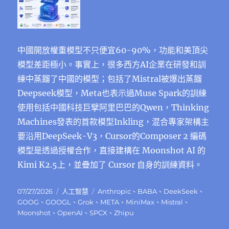
中國開放權重模型不只便宜60-90%，功能和美頂尖
模型差距極小。事實上，很多西方AI企業在研發和訓
練中蒸餾了中國的模型；包括了Mistral被爆出蒸餾
Deepseek模型，Meta也表示過Muse Spark的訓練
使⽤包括中國科技巨擘阿⾥巴巴的Qwen，Thinking
Machines發表的首款模型Inkling，混合專家架構主
要沿用DeepSeek-V3，Cursor的Composer 2 編碼
模型是透過授權合作，直接建構在 Moonshot AI 的
Kimi K2.5上，並疊加了 Cursor 自身的訓練資料。
發
分
標
07/27/2026
人工智慧
Anthropic
、
BABA
、
DeekSeek
、
佈
類
籤
GOOG
、
GOOGL
、
Grok
、
META
、
MiniMax
、
Mistral
、
日
Moonshot
、
OpenAI
、
SPCX
、
Zhipu
期: