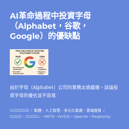
AI革命過程中投資字母
（Alphabet，谷歌，
Google）的優缺點
由於字母（Alphabet）公司的業務太過龐雜，談論投
資字母的優劣並不容易
發
分
標
10/22/2025
軟體
、
人工智慧
、
多元化集團
、
雲端運算
佈
類
籤
GOOG
、
GOOGL
、
META
、
NVDA
、
OpenAI
、
Perplexity
日
期: