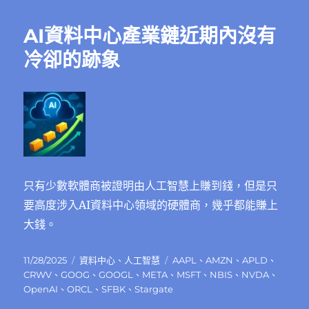
AI資料中心產業鏈近期內沒有
冷卻的跡象
只有少數軟體商被證明由人工智慧上賺到錢，但是只
要高度涉入AI資料中心領域的硬體商，幾乎都能賺上
大錢。
發
分
標
11/28/2025
資料中心
、
人工智慧
AAPL
、
AMZN
、
APLD
、
佈
類
籤
CRWV
、
GOOG
、
GOOGL
、
META
、
MSFT
、
NBIS
、
NVDA
、
日
OpenAI
、
ORCL
、
SFBK
、
Stargate
期: