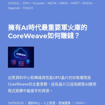
日
GOOGL
、
GPU
、
Huawei
、
META
、
MRVL
、
MSFT
、
NVDA
、
期:
OpenAI
、
TCEHY
擁有AI時代最重要軍火庫的
CoreWeave如何賺錢？
出售資料中心和輝達高性能GPU晶片的存取權限是
CoreWeave的主要業務，這些晶片已成為開發AI應用
程式競賽中最搶手的資源。
發
分
標
05/19/2025
資料中心
、
人工智慧
、
雲端運算
CRWV
、