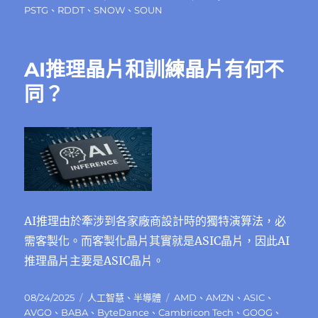
期:
PSTG
、
RDDT
、
SNOW
、
SOUN
AI推理晶片和訓練晶片有何不
同？
AI推理由於牽涉到各家廠商設計時的獨特演算法，必
需客製化。而客製化晶片其實就是ASIC晶片，因此AI
推理晶片主要是ASIC晶片。
發
分
標
08/24/2025
人工智慧
、
半導體
AMD
、
AMZN
、
ASIC
、
佈
類
籤
AVGO
、
BABA
、
ByteDance
、
Cambricon Tech
、
GOOG
、