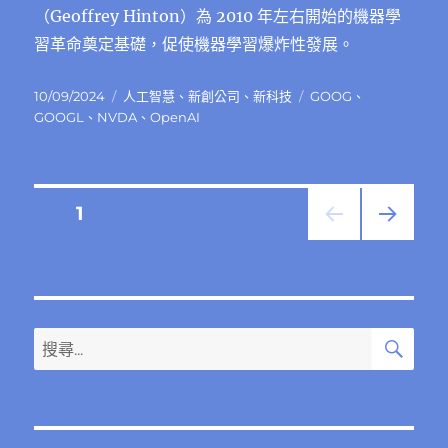
（Geoffrey Hinton）為 2010 年左右開始的機器學
習革命奠定基礎，促使機器學習爆炸性發展。
發
分
標
10/09/2024
人工智慧
、
新創公司
、
新科技
GOOG
、
佈
類
籤
GOOGL
、
NVDA
、
OpenAI
日
期:
文
頁次
1
下一
章
頁
分
搜
搜
頁
尋
尋
關
鍵