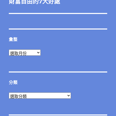
財富自由的7大好處
下
一
篇
文
章:
彙整
彙
整
分類
分
類