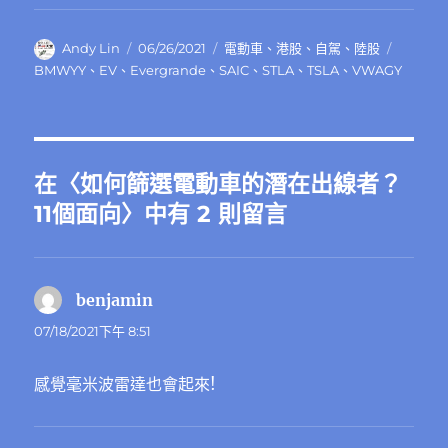
作
發
分
標
Andy Lin
06/26/2021
電動車
、
港股
、
自駕
、
陸股
者
佈
類
籤
BMWYY
、
EV
、
Evergrande
、
SAIC
、
STLA
、
TSLA
、
VWAGY
日
期:
在〈如何篩選電動車的潛在出線者？
11個面向〉中有 2 則留言
benjamin
表
示:
07/18/2021下午 8:51
感覺毫米波雷達也會起來!