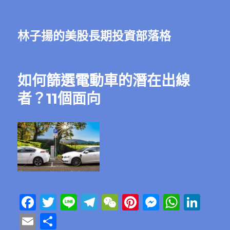
林子揚的美股長期投資部落格
如何篩選電動車的潛在出線
者？11個面向
F
T
Li
T
W
Pi
M
W
Li
a
w
n
el
e
n
e
h
n
E
分