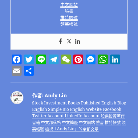
中文網站
臉書
推特帳號
領英帳號
F
T
Li
T
W
Pi
M
W
Li
a
w
n
el
e
n
e
h
n
E
分
c
it
e
e
C
te
ss
at
k
m
享
e
te
g
h
re
e
s
e
ai
作者:
Andy Lin
b
r
r
at
st
n
A
d
l
Stock Investment Books Published
English Blog
o
a
g
p
I
English Simple Bio
English Website
Facebook
o
m
er
p
n
Twitter Account
LinkedIn Account
股票投資著作
書籍
中文部落格
中文簡歷
中文網站
臉書
推特帳號
領
k
英帳號
檢視「Andy Lin」的全部文章