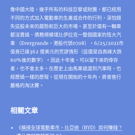
像中國大陸，幾乎所有的科技巨擘或財團，都已經用
不同的方式加入電動車的生產或合作的行列，深怕錯
失這股未來的趨勢和巨大的市場。甚至於還有一輛車
都沒賣過、債務規模堪比伊拉克一整個國家的恆大汽
車 （Evergrande，港股代號0708），6/25/2021市
值竟已達362 億美元的荒謬情形（這還是自高峰大跌
60%後的數字）。因此十年後，可以留下來的倖存
者，也不會太多。在歷史上由馬車過渡到汽車時，也
經歷過一樣的歷程。從現在開始的十年內，將會進行
嚴格的淘汰賽。
相關文章
《
橫掃全球電動車市，比亞迪（BYD）如何賺錢？