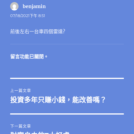
benjamin
表
示:
07/18/2021下午 8:51
前後左右一台車四個雷達?
留言功能已關閉。
文
上一篇文章
章
投資多年只賺小錢，能改善嗎？
上
一
導
篇
覽
文
下一篇文章
章: