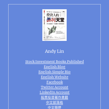
Andy Lin
Stock Investment Books Published
English Blog
English Simple Bio
English Website
Facebook
Twitter Account
LinkedIn Account
股票投資著作書籍
中文部落格
中文簡歷