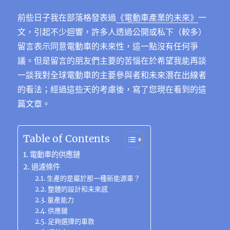
c
it
e
e
C
te
ss
at
k
m
享
e
te
g
h
re
e
s
e
前些日子我在部落格發表過
《電動車產業的未來》
一
ai
文，引起不少迴響，許多人透過公開或私下（較多）
b
r
r
at
st
n
A
d
l
留言表示同意電動車的未來性，這一點沒有任何爭
o
a
g
p
I
議。但是留言的朋友們主要的苦惱在於希望我能再談
o
m
er
p
n
一談我對全球電動車的主要參與者和未來潛在出線者
k
的看法；經過這些天的考慮後，寫了您現在看到的這
篇文章。
Table of Contents
電動車的供應鏈
過濾條件
生產的是屬於那一種新能源車？
整體的設計和未來感
量產能力
供應鏈
足夠選擇的車款