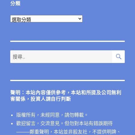
分類
分
類
搜
搜
尋
尋
關
鍵
字:
聲明：本站內容僅供參考，本站和所提及公司無利
害關係，投資人請自行判斷
版權所有，未經同意，請勿轉載。
歡迎留言，交流意見。但勿對本站有錯誤期待
──
──鄭重聲明，本站並非股友社，不提供明牌、