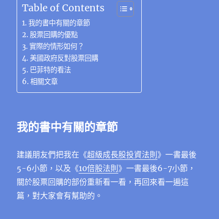
e
te
g
h
re
e
s
e
ai
Table of Contents
b
r
r
at
st
n
A
d
l
我的書中有關的章節
o
a
g
p
I
股票回購的優點
實際的情形如何？
o
m
er
p
n
美國政府反對股票回購
k
巴菲特的看法
相關文章
我的書中有關的章節
建議朋友們把我在《
超級成長股投資法則
》一書最後
5-6小節，以及《
10倍股法則
》一書最後6-7小節，
關於股票回購的部份重新看一看，再回來看一遍這
篇，對大家會有幫助的。