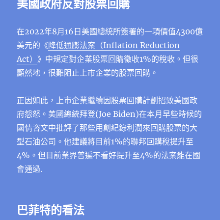
美國政府反對股票回購
在2022年8月16日美國總統所簽署的一項價值4300億
美元的《
降低通膨法案（Inflation Reduction
Act）
》中規定對企業股票回購徵收1%的稅收。但很
顯然地，很難阻止上市企業的股票回購。
正因如此，上市企業繼續因股票回購計劃招致美國政
府怨怒。美國總統拜登(Joe Biden)在本月早些時候的
國情咨文中批評了那些用創紀錄利潤來回購股票的大
型石油公司。他建議將目前1%的聯邦回購稅提升至
4%。但目前業界普遍不看好提升至4%的法案能在國
會通過.
巴菲特的看法