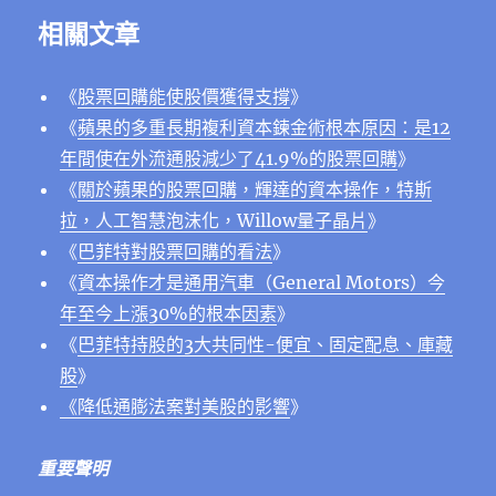
相關文章
《
股票回購能使股價獲得支撐
》
《
蘋果的多重長期複利資本鍊金術根本原因：是12
年間使在外流通股減少了41.9%的股票回購
》
《
關於蘋果的股票回購，輝達的資本操作，特斯
拉，人工智慧泡沫化，Willow量子晶片
》
《
巴菲特對股票回購的看法
》
《
資本操作才是通用汽車（General Motors）今
年至今上漲30%的根本因素
》
《
巴菲特持股的3大共同性-便宜、固定配息、庫藏
股
》
《降低通膨法案對美股的影響
》
重要聲明