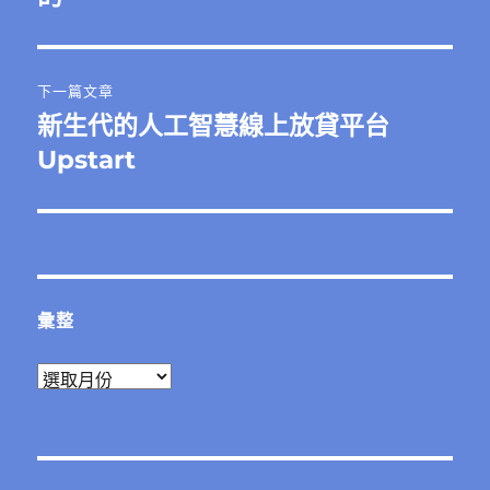
篇
覽
文
章:
下一篇文章
新生代的人工智慧線上放貸平台
下
一
Upstart
篇
文
章:
彙整
彙
整