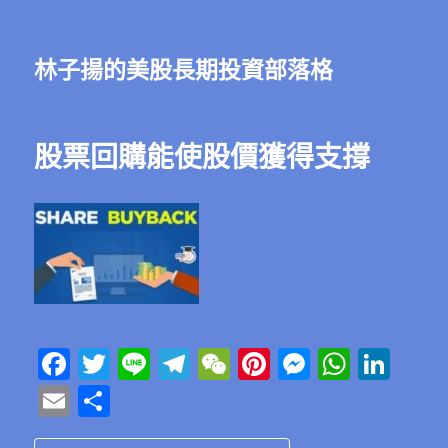
林子揚的美股長期投資部落格
股票回購能使股價獲得支撐
F
T
Li
T
W
Pi
M
W
Li
a
w
n
el
e
n
e
h
n
E
分
c
it
e
e
C
te
ss
at
k
m
享