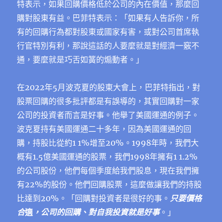
特表示，如果回購價格低於公司的內在價值，那麼回
購對股東有益。巴菲特表示：「如果有人告訴你，所
有的回購行為都對股東或國家有害，或對公司首席執
行官特別有利，那說這話的人要麼就是對經濟一竅不
通，要麼就是巧舌如簧的煽動者。」
在2022年5月波克夏的股東⼤會上，巴菲特指出，對
股票回購的很多批評都是有誤導的，其實回購對一家
公司的投資者而言是好事。他舉了美國運通的例子。
波克夏持有美國運通二十多年，因為美國運通的回
購，持股比從約1 1%增至20%。1998年時，我們大
概有1.5億美國運通的股票，我們1998年擁有1 1.2%
的公司股份，他們每個季度給我們股息，現在我們擁
有22%的股份。他們回購股票，這麼做讓我們的持股
比達到20%。「回購對投資者是很好的事。
只要價格
合
適
，公司的回購、對自我投資就是好事
。」