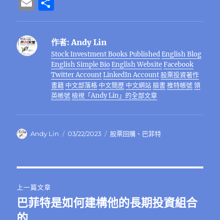
a
w
n
el
e
n
e
h
n
E
分
c
it
e
e
C
te
ss
at
k
m
享
e
te
g
h
re
e
s
e
ai
作者:
Andy Lin
b
r
r
at
st
n
A
d
l
Stock Investment Books Published
English Blog
o
a
g
p
I
English Simple Bio
English Website
Facebook
o
m
er
p
n
Twitter Account
LinkedIn Account
股票投資著作
書籍
中文部落格
中文簡歷
中文網站
臉書
推特帳號
領
k
英帳號
檢視「Andy Lin」的全部文章
作
發
分
Andy Lin
03/22/2023
股票回購
、
巴菲特
者
佈
類
日
期:
文
上一篇文章
章
巴菲特是如何建構他的長期投資組合
上
一
的
導