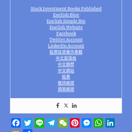
Stock Investment Books Published
English Blog
English Simple Bio
English Website
Facebook
Twitter Account
LinkedIn Account
股票投資著作書籍
中文部落格
中文簡歷
中文網站
臉書
推特帳號
領英帳號
F
T
Li
T
W
Pi
M
W
Li