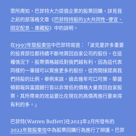
眾所周知，巴菲特大力提倡企業的股票回購，詳見我
之前的部落格文章《
巴菲特持股的3大共同性-便宜、
固定配息、庫藏股
》中的說明。
在
1997年致股東信
中巴菲特寫道：「波克夏許多重要
的投資部位都持續不斷地買回自家公司的股份，在這
種情況下，股票價格越低對我們越有利，因為這代表
同樣的一筆錢可以買進更多的股份，從而間接提高我
們持股的比例，舉例來說，過去幾年可口可樂、華盛
頓郵報與富國銀行皆以非常低的價格大量買回自家股
票，其所帶來的效益要比在現在的高價再進行要來得
有利的多。」
巴菲特(Warren Buffett)在2023年2月所發布的
2022年致股東信
中為股票回購行為進行了辯護。巴菲