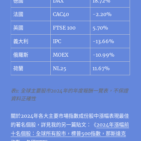
德國
DAX
18.72%
法國
CAC40
-2.20%
英國
FTSE 100
5.70%
義大利
IPC
-13.66%
俄羅斯
MOEX
-10.99%
荷蘭
NL25
11.67%
表1: 全球主要股市2024年的年度報酬一覽表，不保證
資料正確性
關於2024年各大主要市場指數成份股中漲幅表現最佳
的著名個股，詳見我的另一篇貼文：《
2024年漲幅前
十名個股：全球所有股市，標普500指數，那斯達克