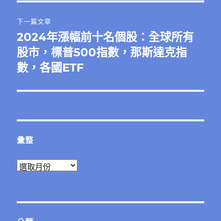
覽
文
章:
下一篇文章
2024年漲幅前十名個股：全球所有
下
一
股市，標普500指數，那斯達克指
篇
數，各國ETF
文
章:
彙整
彙
整