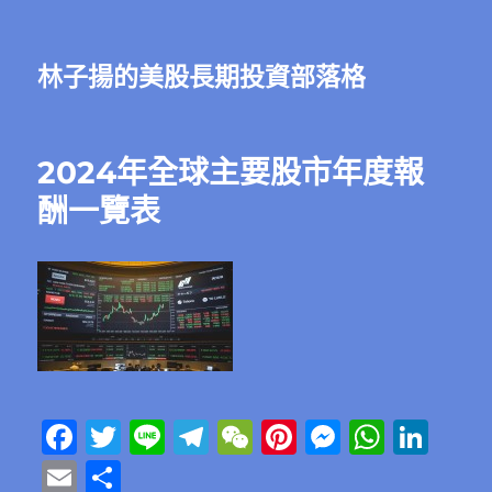
林子揚的美股長期投資部落格
2024年全球主要股市年度報
酬一覽表
F
T
Li
T
W
Pi
M
W
Li
a
w
n
el
e
n
e
h
n
E
分