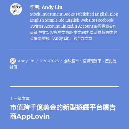
e
te
g
h
re
e
s
e
ai
作者:
Andy Lin
b
r
r
at
st
n
A
d
l
Stock Investment Books Published
English Blog
o
a
g
p
I
English Simple Bio
English Website
Facebook
o
m
er
p
n
Twitter Account
LinkedIn Account
股票投資著作
書籍
中文部落格
中文簡歷
中文網站
臉書
推特帳號
領
k
英帳號
檢視「Andy Lin」的全部文章
作
發
分
Andy Lin
01/01/2025
全球股市
、
投資報酬率
、
歷史統
者
佈
類
計值
日
期:
文
上一篇文章
章
市值跨千億美金的新型遊戲平台廣告
上
一
商AppLovin
導
篇