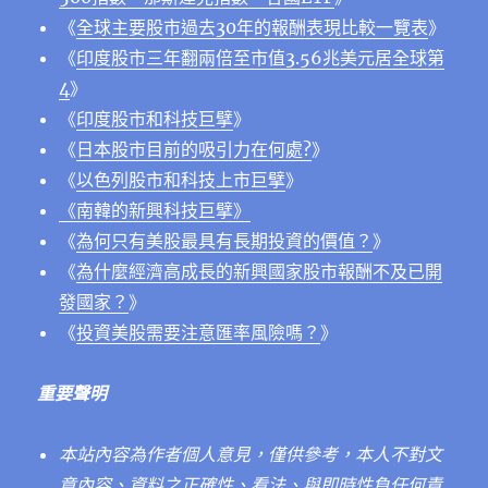
《
全球主要股市過去30年的報酬表現比較一覽表
》
《
印度股市三年翻兩倍至市值3.56兆美元居全球第
4
》
《
印度股市和科技巨擘
》
《
日本股市目前的吸引力在何處?
》
《
以色列股市和科技上市巨擘
》
《南韓的新興科技巨擘》
《
為何只有美股最具有長期投資的價值？
》
《
為什麼經濟高成長的新興國家股市報酬不及已開
發國家？
》
《
投資美股需要注意匯率風險嗎？
》
重要聲明
本站內容為作者個人意見，僅供參考，本人不對文
章內容、資料之正確性、看法、與即時性負任何責