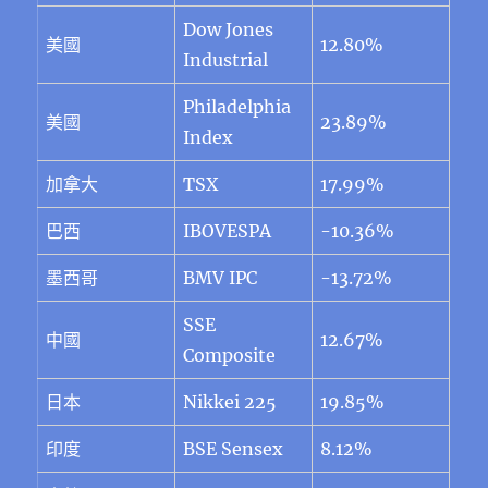
Dow Jones
美國
12.80%
Industrial
Philadelphia
美國
23.89%
Index
加拿大
TSX
17.99%
巴西
IBOVESPA
-10.36%
墨西哥
BMV IPC
-13.72%
SSE
中國
12.67%
Composite
日本
Nikkei 225
19.85%
印度
BSE Sensex
8.12%