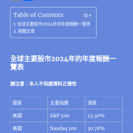
c
it
e
e
C
te
ss
at
k
m
享
e
te
g
h
re
e
s
e
ai
Table of Contents
b
r
r
at
st
n
A
d
l
全球主要股市2024年的年度報酬一覽表
o
a
g
p
I
相關文章
o
m
er
p
n
k
全球主要股市2024年的年度報酬一
覽表
請注意：本人不保證資料正確性
國家
主要指數
漲跌
美國
S&P 500
23.30%
美國
Nasdaq 100
30.78%