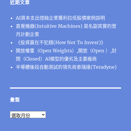
近期文章
AI資本支出侵蝕企業獲利拉低股價案例說明
直覺機器(Intuitive Machines) 是名副其實的登
月計劃企業
《投資贏在不犯錯(How Not To Invest)》
開放權重（Open Weights）,開放（Open ）,封
閉（Closed）AI模型的優劣及主要廠商
半導體後段⾃動測試的領先商泰瑞達(Teradyne)
彙整
彙
整