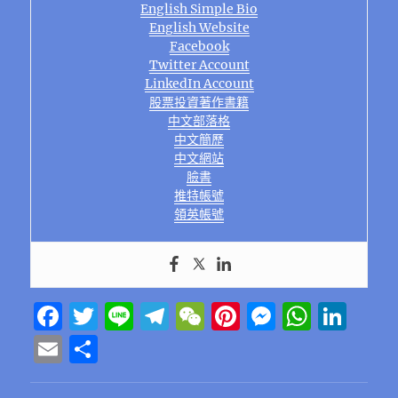
English Simple Bio
English Website
Facebook
Twitter Account
LinkedIn Account
股票投資著作書籍
中文部落格
中文簡歷
中文網站
臉書
推特帳號
領英帳號
F
T
Li
T
W
Pi
M
W
Li
a
w
n
el
e
n
e
h
n
E
分
c
it
e
e
C
te
ss
at
k
m
享