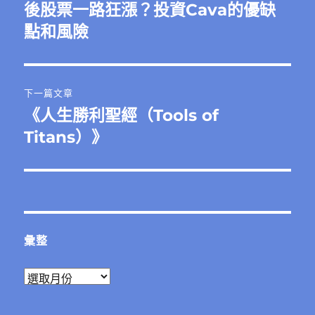
一
後股票一路狂漲？投資Cava的優缺
導
篇
點和風險
覽
文
章:
下一篇文章
《人生勝利聖經（Tools of
下
一
Titans）》
篇
文
章:
彙整
彙
整