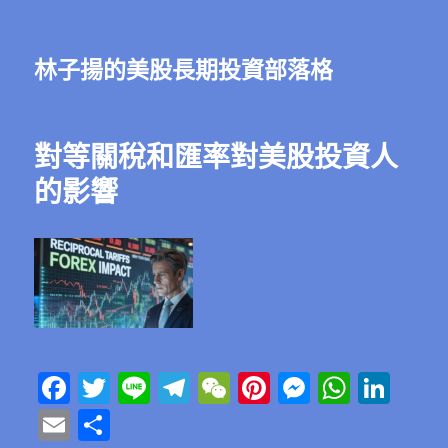
林子揚的美股長期投資部落格
對等關稅和匯率對美股投資人
的影響
F
T
Li
T
W
Pi
M
W
Li
a
w
n
el
e
n
e
h
n
E
分