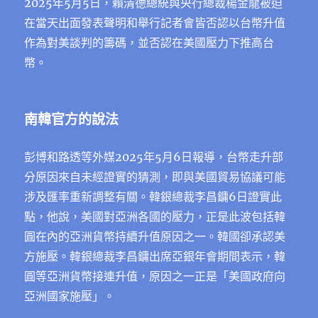
2025年5月5日，賴清德總統與央行總裁楊金龍被迫
在當天出面發表聲明和舉⾏記者會皆否認以台幣升值
作為對美談判的籌碼，並否認在美國壓力下推高台
幣。
南韓官方的說法
彭博和路透等外媒2025年5月6日報導，台幣走升部
分原因來自未經證實的猜測，即與美國貿易協議可能
涉及匯率重新調整有關。韓銀總裁李昌鏞6日證實此
點，他說，美國對亞洲各國的壓力，正是此波包括韓
圓在內的亞洲貨幣持續升值原因之一。韓國卻承認美
方施壓。韓銀總裁李昌鏞出席亞銀年會期間表示，韓
圓等亞洲貨幣接連升值，原因之一正是「美國政府向
亞洲國家施壓」。