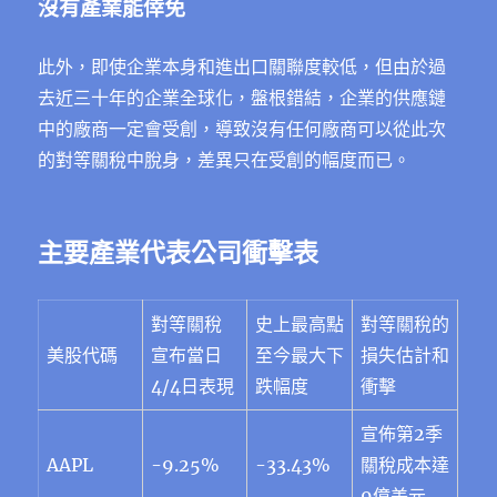
沒有產業能倖免
此外，即使企業本身和進出口關聯度較低，但由於過
去近三十年的企業全球化，盤根錯結，企業的供應鏈
中的廠商一定會受創，導致沒有任何廠商可以從此次
的對等關稅中脫身，差異只在受創的幅度而已。
主要產業代表公司衝擊表
對等關稅
史上最高點
對等關稅的
美股代碼
宣布當日
至今最大下
損失估計和
4/4日表現
跌幅度
衝擊
宣佈第2季
AAPL
-9.25%
-33.43%
關稅成本達
9億美元