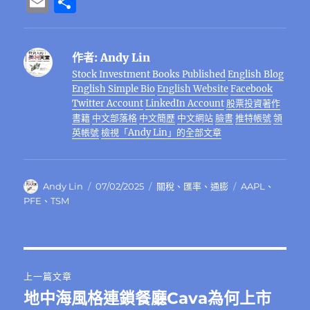
E
分
c
it
e
e
C
te
ss
at
k
m
享
e
te
g
h
re
e
s
e
ai
作者:
Andy Lin
b
r
r
at
st
n
A
d
l
Stock Investment Books Published
English Blog
o
a
g
p
I
English Simple Bio
English Website
Facebook
o
m
er
p
n
Twitter Account
LinkedIn Account
股票投資著作
書籍
中文部落格
中文簡歷
中文網站
臉書
推特帳號
領
k
英帳號
檢視「Andy Lin」的全部文章
作
發
分
標
Andy Lin
07/02/2025
關稅
、
匯率
、
通膨
AAPL
、
者
佈
類
籤
PFE
、
TSM
日
期:
文
上一篇文章
章
地中海風格連鎖餐廳Cava為何上市
上