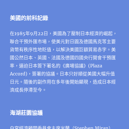
美國的前科記錄
在1985年9月22日，美國為了壓制日本經濟的崛起，
聯合干預外匯市場，使美元對日圓及德國馬克等主要
貨幣有秩序性地貶值，以解決美國巨額貿易赤字。美
國公然日本、英國、法國及德國四國央行開會干預匯
率，逼迫日本簽下著名的《廣場協議》(Plaza
Accord)，簽署的協議。日本只好順從美國大幅升值
日元。隨後的副作用在多年後開始顯現，造成日本經
濟成長停滯至今。
海湖莊園協議
白宮經濟顧問委員會主席米蘭（Stephen Miran）