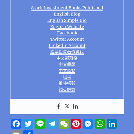
Stock Investment Books Published
English Blog
English Simple Bio
English Website
Facebook
Twitter Account
LinkedIn Account
股票投資著作書籍
中文部落格
中文簡歷
中文網站
臉書
推特帳號
領英帳號
F
T
Li
T
W
Pi
M
W
Li
a
w
n
el
e
n
e
h
n