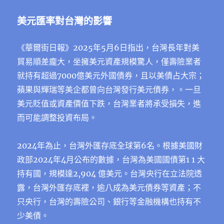
美元匯率對台灣的影響
《華爾街日報》2025年5月6日指出，台灣長年對美
貿易順差龐大，坐擁美元資產規模驚人，僅壽險業者
就持有超過7000億美元外國債券，且以美債占大宗；
蘋果與輝瑞等美企都曾向台灣發行美元債券，。一旦
美元貶值或資產價值下跌，台灣業者將承受損失，進
而可能調整投資布局。
2024年為止，台灣外匯存底全球第6名。根據美國財
政部2024年4月公布的數據，台灣為美國國債第1 1 ⼤
持有國，規模達2,904 億美元。台灣央⾏在⽴法院透
露，台灣外匯存底裡，逾⼋成為美元債券等資產；不
只央⾏，台灣的壽險公司、銀⾏等⾦融機構也持有不
少美債。