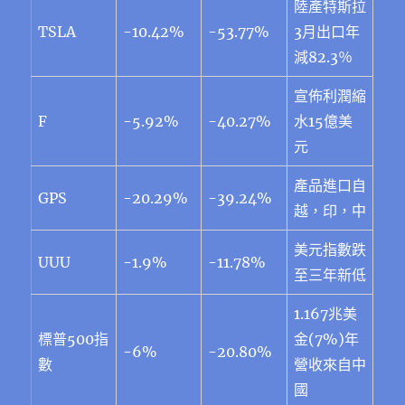
陸產特斯拉
TSLA
-10.42%
-53.77%
3月出口年
減82.3％
宣佈利潤縮
F
-5.92%
-40.27%
水15億美
元
產品進口自
GPS
-20.29%
-39.24%
越，印，中
美元指數跌
UUU
-1.9%
-11.78%
至三年新低
1.167兆美
標普500指
金(7%)年
-6%
-20.80%
數
營收來自中
國