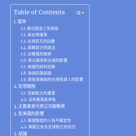
c
it
e
e
C
te
ss
at
k
m
享
e
te
g
h
re
e
s
e
ai
Table of Contents
b
r
r
at
st
n
A
d
l
匯率
o
a
g
p
I
美元跌至三年新低
新台幣匯率
o
m
er
p
n
台灣官方的回應
k
南韓官方的說法
台積電的案例
美元匯率對台灣的影響
美國的前科記錄
海湖莊園協議
對投資美股的台灣投資人的影響
對等關稅
受創較大的產業
沒有產業能倖免
主要產業代表公司衝擊表
對美國的影響
美國製造的人為不確定性
美國正失去全球對它的信任
結論