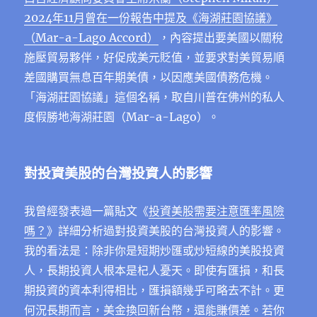
2024年11月曾在一份報告中提及《海湖莊園協議》
（Mar-a-Lago Accord）
，內容提出要美國以關稅
施壓貿易夥伴，好促成美元貶值，並要求對美貿易順
差國購買無息百年期美債，以因應美國債務危機。
「海湖莊園協議」這個名稱，取自川普在佛州的私人
度假勝地海湖莊園（Mar-a-Lago）。
對投資美股的台灣投資人的影響
我曾經發表過一篇貼文《
投資美股需要注意匯率風險
嗎？
》詳細分析過對投資美股的台灣投資人的影響。
我的看法是：除非你是短期炒匯或炒短線的美股投資
人，長期投資人根本是杞人憂天。即使有匯損，和長
期投資的資本利得相比，匯損額幾乎可略去不計。更
何況長期而言，美金換回新台幣，還能賺價差。若你