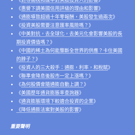
《
惠譽下調美國信用評級的理由和影響
》
《
通膨導致超過十年零報酬，美股發生過兩次
》
《
投資美股需要注意匯率風險嗎？
》
《
中美對抗，去全球化，去美元化會影響美股的長
期投資價值嗎？
》
《
中國的稀土為何能壟斷全世界的供應？卡住美國
的脖子？
》
《
投資人的三大殺手：通膨，利率，和稅賦
》
《
聯準會降息後股市一定上漲嗎？
》
《
為何股價會隨通膨自動上調？
》
《
美國歷年通貨膨脹率查詢器
》
《
通貨膨脹環境下較適合投資的企業
》
《降低通膨法案對美股的影響
》
重要聲明