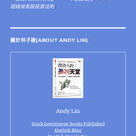
超級成長股投資法則
》
關於林子揚(ABOUT ANDY LIN)
Andy Lin
Stock Investment Books Published
English Blog