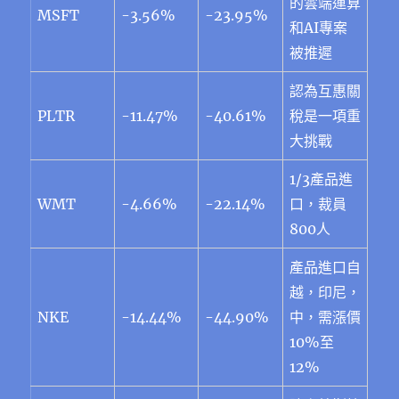
的雲端運算
MSFT
-3.56%
-23.95%
和AI專案
被推遲
認為互惠關
PLTR
-11.47%
-40.61%
稅是一項重
大挑戰
1/3產品進
WMT
-4.66%
-22.14%
口，裁員
800人
產品進口自
越，印尼，
NKE
-14.44%
-44.90%
中，需漲價
10%至
12%