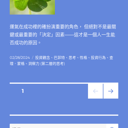
運氣在成功裡的確扮演重要的角色， 但絕對不是最關
鍵或最重要的「決定」因素───這才是一個人一生能
否成功的原因。
發
分
02/28/2024
投資觀念
、
巴菲特
、
思考
、
性格
、
投資行為
、
查
佈
類
理．蒙格
、
洞察力 (第二層的思考)
日
期:
文
頁次
1
下一
章
頁
分
搜
搜