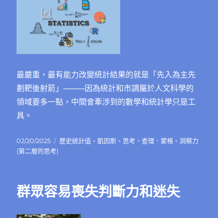
最嚴重，最有能力改變統計結果的就是「先入為主先
劃靶後射箭」────因為統計和市調屬於人文科學的
領域要多一點，中間會牽涉到的數學和統計學只是工
具。
發
分
02/20/2025
歷史統計值
、
凱因斯
、
思考
、
查理．蒙格
、
洞察力
佈
類
(第二層的思考)
日
期:
群眾容易喪失判斷力和迷失