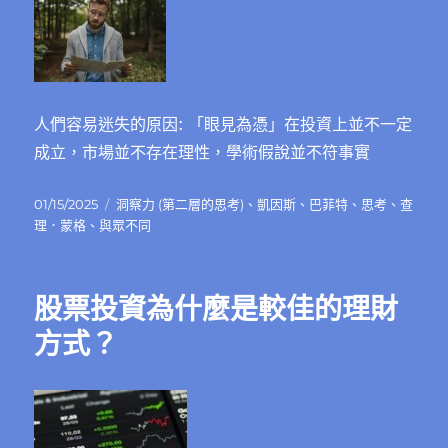
人們容易迷失的原因: 「眼見為憑」在投資上並不一定
成立，市場並不存在理性，學術假說並不符事實
發
分
01/15/2025
洞察力 (第二層的思考)
、
凱因斯
、
巴菲特
、
思考
、
查
佈
類
理．蒙格
、
與眾不同
日
期:
股票投資為什麼是較佳的理財
方式？