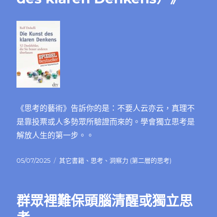
《思考的藝術》告訴你的是：不要人云亦云，真理不
是靠投票或人多勢眾所驗證而來的。學會獨立思考是
解放人生的第一步。。
發
分
05/07/2025
其它書籍
、
思考
、
洞察力 (第二層的思考)
佈
類
日
期:
群眾裡難保頭腦清醒或獨立思