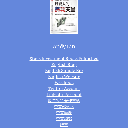
Andy Lin
Stock Investment Books Published
English Blog
English Simple Bio
English Website
Facebook
Twitter Account
LinkedIn Account
股票投資著作書籍
中文部落格
中文簡歷
中文網站
臉書