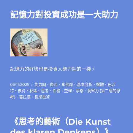
期:
記憶力對投資成功是一大助力
記憶力的好壞也是投資人能力圈的一種。
發
分
05/11/2025
能力圈
、
傑西．李佛摩
、
基本分析
、
媒體
、
巴菲
佈
類
特
、
彼得．林區
、
思考
、
性格
、
查理．蒙格
、
洞察力 (第二層的思
日
考)
、
葛拉漢
、
長期投資
期:
《思考的藝術（Die Kunst
des klaren Denkens）》