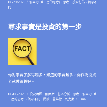
發
分
06/20/2025
洞察力 (第二層的思考)
、
思考
、
投資行為
、
與眾不
佈
類
同
日
期:
尋求事實是投資的第一步
你對事實了解得越多，知道的事實越多，你作為投資
者就做得越好。
發
分
06/06/2025
投資功課
、
凱因斯
、
基本分析
、
思考
、
洞察力 (第
佈
類
標
二層的思考)
、
與眾不同
、
閱讀
、
霍華德．馬克斯
IBKR
日
籤