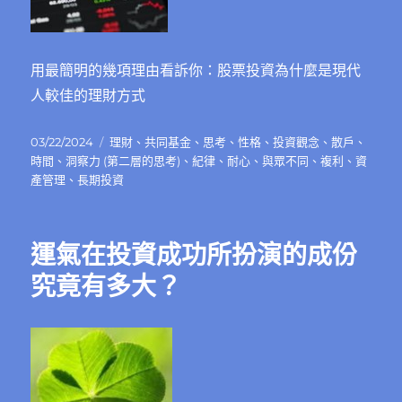
用最簡明的幾項理由看訴你：股票投資為什麼是現代
人較佳的理財方式
發
分
03/22/2024
理財
、
共同基金
、
思考
、
性格
、
投資觀念
、
散戶
、
佈
類
時間
、
洞察力 (第二層的思考)
、
紀律
、
耐心
、
與眾不同
、
複利
、
資
日
產管理
、
長期投資
期:
運氣在投資成功所扮演的成份
究竟有多大？