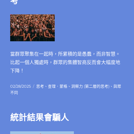
考
當群眾聚集在一起時，所累積的是愚蠢，而非智慧。
比起一個人獨處時，群眾的集體智商反而會大幅度地
下降！
發
分
02/28/2025
思考
、
查理．蒙格
、
洞察力 (第二層的思考)
、
與眾
佈
類
不同
日
期:
統計結果會騙人