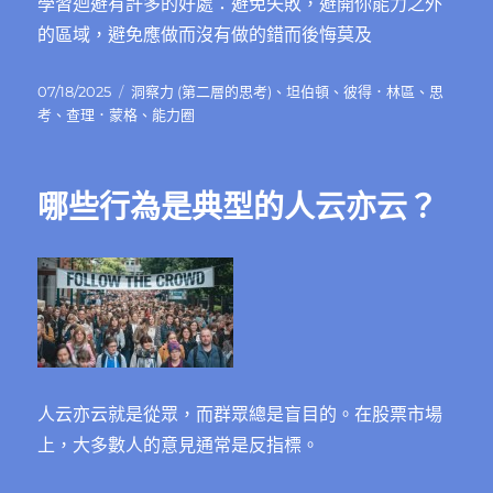
學習迴避有許多的好處：避免失敗，避開你能力之外
的區域，避免應做而沒有做的錯而後悔莫及
發
分
07/18/2025
洞察力 (第二層的思考)
、
坦伯頓
、
彼得．林區
、
思
佈
類
考
、
查理．蒙格
、
能力圈
日
期:
哪些行為是典型的人云亦云？
人云亦云就是從眾，而群眾總是盲目的。在股票市場
上，大多數人的意見通常是反指標。