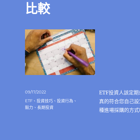
比較
發
09/17/2022
ETF投資人該定
佈
分
ETF
、
投資技巧
、
投資行為
、
真的符合您自己設
日
類
毅力
、
長期投資
種進場採購的方式
期: