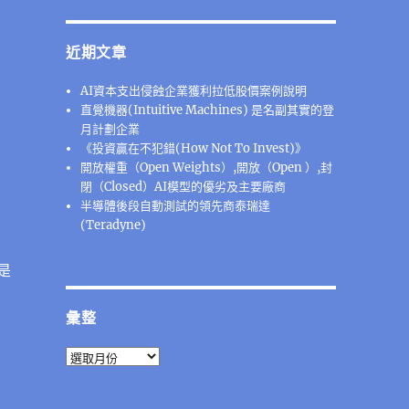
近期文章
AI資本支出侵蝕企業獲利拉低股價案例說明
直覺機器(Intuitive Machines) 是名副其實的登
月計劃企業
《投資贏在不犯錯(How Not To Invest)》
開放權重（Open Weights）,開放（Open ）,封
閉（Closed）AI模型的優劣及主要廠商
半導體後段⾃動測試的領先商泰瑞達
(Teradyne)
是
彙整
彙
整