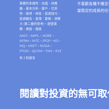
佈
分
業務的多樣性
、
估值
、
供應
不喜歡各種不確定
日
類
鏈
、
基本分析
、
客戶
、
巴菲
當稳定的成長的任
期:
特
、
彼得．林區
、
投資技巧
、
投資觀念
、
查理．蒙格
、
洞察
力 (第二層的思考)
、
經營業
務
、
美股
、
風險
標
AAOI
、
AAPL
、
ADBE
、
籤
AFRM
、
INTC
、
IPGP
、
KO
、
MQ
、
MSFT
、
NVDA
、
PTON
、
QCOM
、
TXN
、
XYZ
在
有 2 則留言
〈多
樣
性
對
上
市
閱讀對投資的無可取
企
業
估
值