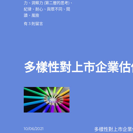
力
、
洞察力 (第二層的思考)
、
紀律
、
耐心
、
與眾不同
、
閱
讀
、
風險
在
有 3 則留言
〈投
資
心
法
是
什
多樣性對上市企業估
麼？
應
該
包
括
哪
些
內
容？〉
中
發
10/06/2021
多樣性對上市企業