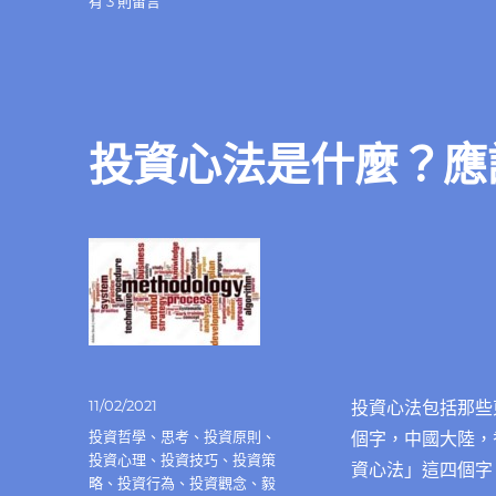
在
有 3 則留言
〈投
資
不
可
能
有
投資心法是什麼？應
公
式，
但
成
功
有
方
法〉
中
發
11/02/2021
投資心法包括那些
佈
分
投資哲學
、
思考
、
投資原則
、
個字，中國大陸，
日
類
投資心理
、
投資技巧
、
投資策
資心法」這四個字
期:
略
、
投資行為
、
投資觀念
、
毅