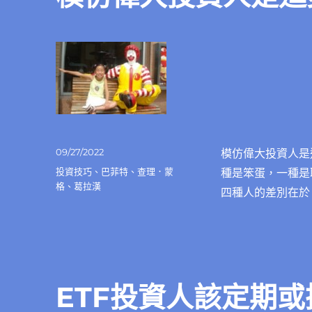
發
09/27/2022
模仿偉大投資人是
佈
分
投資技巧
、
巴菲特
、
查理．蒙
種是笨蛋，一種是
日
類
格
、
葛拉漢
四種人的差別在於
期:
ETF投資人該定期