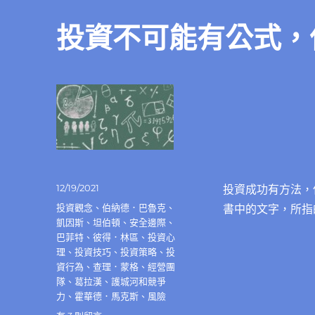
於
思
投資不可能有公式，
考〉
中
發
12/19/2021
投資成功有方法，
佈
分
投資觀念
、
伯納德．巴魯克
、
書中的文字，所指
日
類
凱因斯
、
坦伯頓
、
安全邊際
、
期:
巴菲特
、
彼得．林區
、
投資心
理
、
投資技巧
、
投資策略
、
投
資行為
、
查理．蒙格
、
經營團
隊
、
葛拉漢
、
護城河和競爭
力
、
霍華德．馬克斯
、
風險