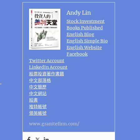
Andy Lin
Stock Investment
Books Published
English Blog
English Simple Bio
English Website
Facebook
Twitter Account
LinkedIn Account
股票投資著作書籍
中文部落格
一
中文簡歷
中文網站
臉書
推特帳號
領英帳號
www.granitefirm.com/