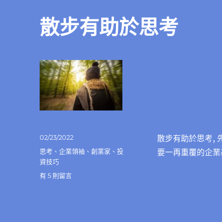
散步有助於思考
發
02/23/2022
散步有助於思考,
佈
分
思考
、
企業領袖
、
創業家
、
投
要一再重覆的企業
日
類
資技巧
期:
在
有 5 則留言
〈散
步
有
助