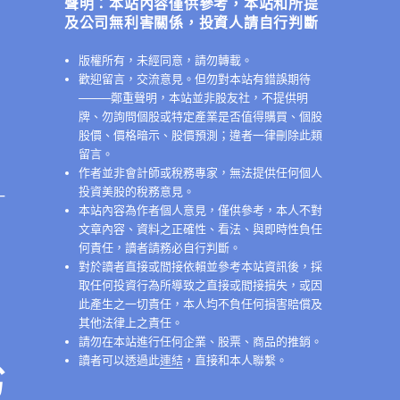
聲明：本站內容僅供參考，本站和所提
及公司無利害關係，投資人請自行判斷
版權所有，未經同意，請勿轉載。
歡迎留言，交流意見。但勿對本站有錯誤期待
──
──鄭重聲明，本站並非股友社，不提供明
牌、勿詢問個股或特定產業是否值得購買、個股
股價、價格暗示、股價預測；違者一律刪除此類
留言。
作者並非會計師或稅務專家，無法提供任何個人
投資美股的稅務意見。
一
本站內容為作者個人意見，僅供參考，本人不對
文章內容、資料之正確性、看法、與即時性負任
何責任，讀者請務必自行判斷。
對於讀者直接或間接依賴並參考本站資訊後，採
取任何投資行為所導致之直接或間接損失，或因
此產生之一切責任，本人均不負任何損害賠償及
其他法律上之責任。
請勿在本站進行任何企業、股票、商品的推銷。
讀者可以透過此
連結
，直接和本人聯繫。
劣