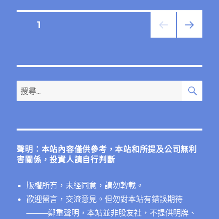
與
阿
文
頁次
1
里
巴
下一
章
巴
頁
的
分
比
較
搜
搜
（下
頁
尋
尋
集）〉
中
關
鍵
字:
聲明：本站內容僅供參考，本站和所提及公司無利
害關係，投資人請自行判斷
版權所有，未經同意，請勿轉載。
歡迎留言，交流意見。但勿對本站有錯誤期待
──
──鄭重聲明，本站並非股友社，不提供明牌、