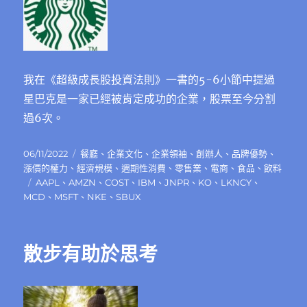
我在《超級成長股投資法則》一書的5-6小節中提過
星巴克是一家已經被肯定成功的企業，股票至今分割
過6次。
發
分
06/11/2022
餐廳
、
企業文化
、
企業領袖
、
創辦人
、
品牌優勢
、
佈
類
漲價的權力
、
經濟規模
、
週期性消費
、
零售業
、
電商
、
食品
、
飲料
日
標
AAPL
、
AMZN
、
COST
、
IBM
、
JNPR
、
KO
、
LKNCY
、
期:
籤
MCD
、
MSFT
、
NKE
、
SBUX
散步有助於思考