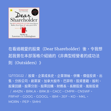
在看過親愛的股東（Dear Shareholder）後，令我想
起我曾在本部落格介紹過的《非典型經營者的成功法
則（Outsiders）》
發
分
12/17/2022
股東
、
企業成長史
、
企業領袖
、
併購
、
價值投資
、
出
佈
類
售
、
分拆公司
、
創業家
、
加拿大股市
、
巴菲特
、
投資書籍
、
股利
、
日
股東回饋
、
股票分割
、
股票回購
、
財務長
、
長期投資
、
風險投資
期:
標
AMZN
、
BRK.A
、
BRK.B
、
CACC
、
CMPR
、
CNSWF
、
籤
FRFHF
、
GOOG
、
GOOGL
、
IBM
、
JEF
、
KO
、
MKL
、
MORN
、
PEP
、
SMHI