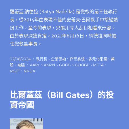
薩蒂亞·納德拉 (Satya Nadella) 是微軟的第三任執行
長，從2014年由表現不佳的史蒂夫·巴爾默手中接過這
份工作，至今的表現，只能用令人刮目相看來形容。
由於表現深獲肯定，2021年6月16日，納德拉同時擔
任微軟董事長。
發
分
02/08/2024
執行長
、
企業領袖
、
作業系統
、
多元化集團
、
美
佈
標
類
股
、
電腦
AAPL
、
AMZN
、
GOOG
、
GOOGL
、
META
、
日
籤
MSFT
、
NVDA
期:
比爾蓋茲（Bill Gates）的投
資帝國