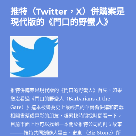
方
推特（Twitter，X）併購案是
法
則，
現代版的《門口的野蠻人》
矽
谷
創
投
啓
示
錄
（The
Power
Law）》
最
推特併購案是現代版的《門口的野蠻人》首先，如果
佳
您沒看過《門口的野蠻人（Barbarians at the
的
Gate）》這本被譽為史上最經典的華爾街併購和商戰
矽
谷
相關書籍或電影的朋友，趕緊找時間找時間看一下。
創
目前市面上也可以找到一本關於推特公司的創立故事
投
────推特共同創辦人畢茲．史東 （Biz Stone）所
歷