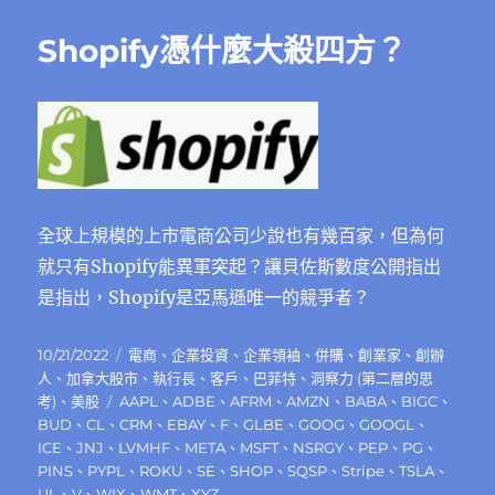
Shopify憑什麼大殺四方？
全球上規模的上市電商公司少說也有幾百家，但為何
就只有Shopify能異軍突起？讓貝佐斯數度公開指出
是指出，Shopify是亞馬遜唯一的競爭者？
發
分
10/21/2022
電商
、
企業投資
、
企業領袖
、
併購
、
創業家
、
創辦
佈
類
人
、
加拿大股市
、
執行長
、
客戶
、
巴菲特
、
洞察力 (第二層的思
日
標
考)
、
美股
AAPL
、
ADBE
、
AFRM
、
AMZN
、
BABA
、
BIGC
、
期:
籤
BUD
、
CL
、
CRM
、
EBAY
、
F
、
GLBE
、
GOOG
、
GOOGL
、
ICE
、
JNJ
、
LVMHF
、
META
、
MSFT
、
NSRGY
、
PEP
、
PG
、
PINS
、
PYPL
、
ROKU
、
SE
、
SHOP
、
SQSP
、
Stripe
、
TSLA
、
UL
、
V
、
WIX
、
WMT
、
XYZ