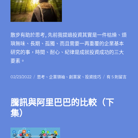
散步有助於思考, 先前我提過投資其實是一件枯燥、煩
瑣無味、長期、孤獨、而且需要一再重覆的企業基本
研究的事，時間、耐心、紀律是成就投資成功的三大
要素。
發
分
在
02/23/2022
思考
、
企業領袖
、
創業家
、
投資技巧
有 5 則留言
佈
類
〈散
日
步
期:
有
騰訊與阿里巴巴的比較（下
助
於
集）
思
考〉
中