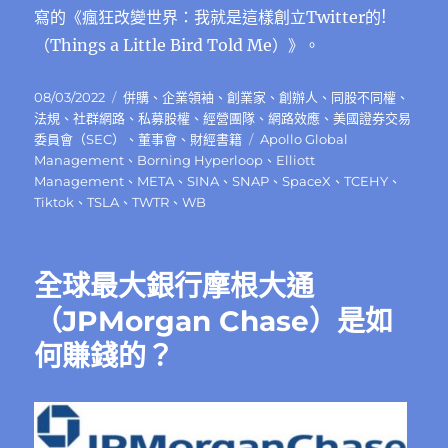
史〉
寫的《瘋狂改變世界：我就是這樣創立Twitter的!
中
（Things a Little Bird Told Me）》。
發
分
08/03/2022
併購
、
企業領袖
、
創業家
、
創辦人
、
同股不同權
、
佈
類
法規
、
社群網路
、
私募股權
、
經營團隊
、
網路效應
、
美國證券交易
日
標
委員會（SEC）
、
董事會
、
財經書籍
Apollo Global
期:
籤
Management
、
Borning Hyperloop
、
Elliott
Management
、
META
、
SINA
、
SNAP
、
SpaceX
、
TCEHY
、
Tiktok
、
TSLA
、
TWTR
、
WB
全球最大銀行摩根大通
（JPMorgan Chase）是如
何賺錢的？