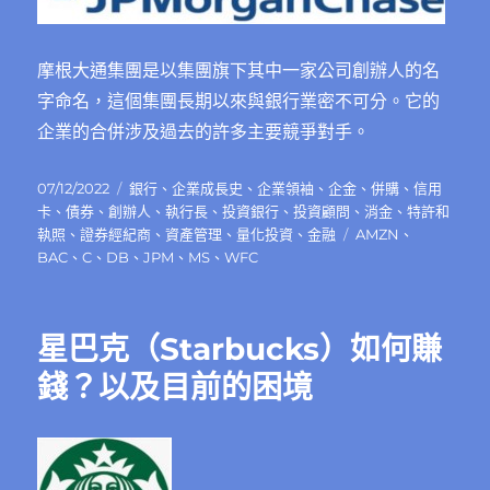
摩根大通集團是以集團旗下其中一家公司創辦人的名
字命名，這個集團長期以來與銀行業密不可分。它的
企業的合併涉及過去的許多主要競爭對手。
發
分
07/12/2022
銀行
、
企業成長史
、
企業領袖
、
企金
、
併購
、
信用
佈
類
卡
、
債券
、
創辦人
、
執行長
、
投資銀行
、
投資顧問
、
消金
、
特許和
日
標
執照
、
證券經紀商
、
資產管理
、
量化投資
、
金融
AMZN
、
期:
籤
BAC
、
C
、
DB
、
JPM
、
MS
、
WFC
星巴克（Starbucks）如何賺
錢？以及目前的困境