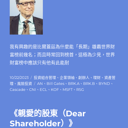
我有興趣的是比爾蓋茲為什麼能「長期」雄霸世界財
富榜前幾名；而且時常回到榜首，這極為少見，世界
財富榜中應該只有他有此能耐
發
分
10/22/2023
投資組合管理
、
企業領袖
、
創辦人
、
理財
、
資產管
佈
類
標
理
、
風險投資
AN
、
Bill Gates
、
BRK.A
、
BRK.B
、
BYND
、
日
籤
Cascade
、
CNI
、
ECL
、
KOF
、
MSFT
、
RSG
期:
《親愛的股東（Dear
Shareholder）》