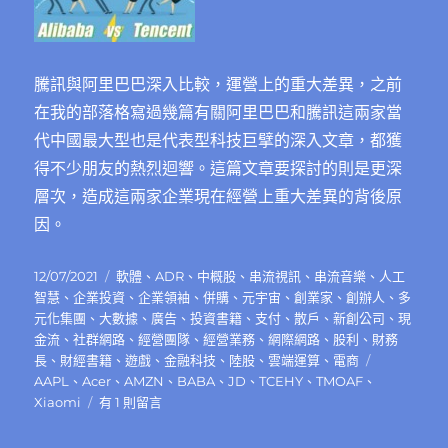
騰訊與阿里巴巴深入比較，運營上的重大差異，之前
在我的部落格寫過幾篇有關阿里巴巴和騰訊這兩家當
代中國最大型也是代表型科技巨擘的深入文章，都獲
得不少朋友的熱烈迴響。這篇文章要探討的則是更深
層次，造成這兩家企業現在經營上重大差異的背後原
因。
發
分
12/07/2021
軟體
、
ADR
、
中概股
、
串流視訊
、
串流音樂
、
人工
佈
類
智慧
、
企業投資
、
企業領袖
、
併購
、
元宇宙
、
創業家
、
創辦人
、
多
日
元化集團
、
大數據
、
廣告
、
投資書籍
、
支付
、
散戶
、
新創公司
、
現
期:
金流
、
社群網路
、
經營團隊
、
經營業務
、
網際網路
、
股利
、
財務
標
長
、
財經書籍
、
遊戲
、
金融科技
、
陸股
、
雲端運算
、
電商
籤
AAPL
、
Acer
、
AMZN
、
BABA
、
JD
、
TCEHY
、
TMOAF
、
在
Xiaomi
有 1 則留言
〈騰
訊