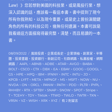
Law）》您若想對美國的科技業，或是風投行業，想
深入認識的話，應該看一看這本書。書中提到了現今
所有你我熟知，以及現今重要，或是史上曾扮演關鍵
角色的所有的科技公司，幾無任何遺漏。本書可說是
我看過這方面描寫得最完整，清楚，而且易讀的一本
書。
發
分
08/09/2022
風險投資
、
企業成長史
、
企業領袖
、
創業家
、
半導
佈
類
體
、
投資書籍
、
投資銀行
、
新創公司
、
社群網路
、
私募股權
、
網際
日
標
網路
AAPL
、
ABNB
、
ADBE
、
ATAR
、
AVGO
、
BABA
、
期:
籤
BOLT
、
CSCO
、
CTX
、
DBX
、
EA
、
EBAY
、
GOOG
、
GOOGL
、
GS
、
HPE
、
HPQ
、
IBM
、
IFNNY
、
INTC
、
INTU
、
JD
、
KPCB
、
LYFT
、
META
、
MPNGF
、
MS
、
MSFT
、
NOW
、
NU
、
NVDA
、
ON
、
ORCL
、
PANW
、
PATH
、
PDD
、
PLTR
、
PYPL
、
RHHBY
、
RTX
、
SFTBY
、
SNAP
、
SNOW
、
SPOT
、
Stripe
、
T
、
TCEHY
、
TDY
、
Tiktok
、
TTWO
、
TWLO
、
TWTR
、
TXN
、
在
VRSN
、
VZ
、
WISH
、
XRX
、
XYZ
有 2 則留言
〈《冪
次