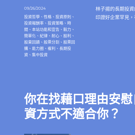
發
09/26/2024
林子揚的長期投資
佈
分
投資哲學
、
性格
、
投資原則
、
印證好企業罕見，
日
類
投資報酬率
、
投資策略
、
時
期:
間
、
本站功能和宣告
、
毅力
、
簡單化
、
紀律
、
耐心
、
股利
、
股東回饋
、
股票分割
、
股票回
購
、
能力圈
、
複利
、
長期投
資
、
集中投資
你在找藉口理由安慰
資方式不適合你？