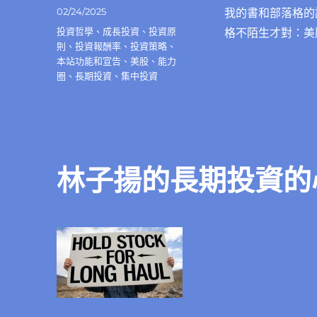
發
02/24/2025
我的書和部落格的
佈
分
投資哲學
、
成長投資
、
投資原
格不陌生才對：美
日
類
則
、
投資報酬率
、
投資策略
、
期:
本站功能和宣告
、
美股
、
能力
圈
、
長期投資
、
集中投資
林子揚的長期投資的