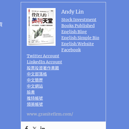
Andy Lin
Stock Investment
資
Books Published
English Blog
English Simple Bio
English Website
Facebook
Twitter Account
LinkedIn Account
股票投資著作書籍
中文部落格
中文簡歷
中文網站
臉書
推特帳號
領英帳號
www.granitefirm.com/