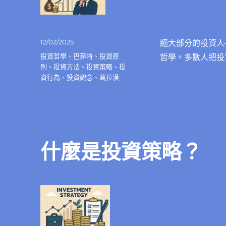
發
12/02/2025
絕大部分的投資人
佈
分
投資哲學
、
巴菲特
、
投資原
哲學。多數人把投
日
類
則
、
投資方法
、
投資策略
、
投
期:
資行為
、
投資觀念
、
葛拉漢
什麼是投資策略？