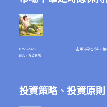
發
07/22/2026
市場不確定時，給
佈
分
耐心
、
投資策略
日
類
期:
投資策略、投資原則