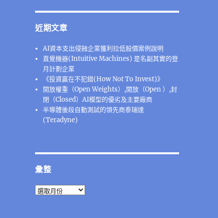
近期文章
AI資本支出侵蝕企業獲利拉低股價案例說明
直覺機器(Intuitive Machines) 是名副其實的登
月計劃企業
《投資贏在不犯錯(How Not To Invest)》
開放權重（Open Weights）,開放（Open ）,封
閉（Closed）AI模型的優劣及主要廠商
半導體後段⾃動測試的領先商泰瑞達
(Teradyne)
彙整
彙
整