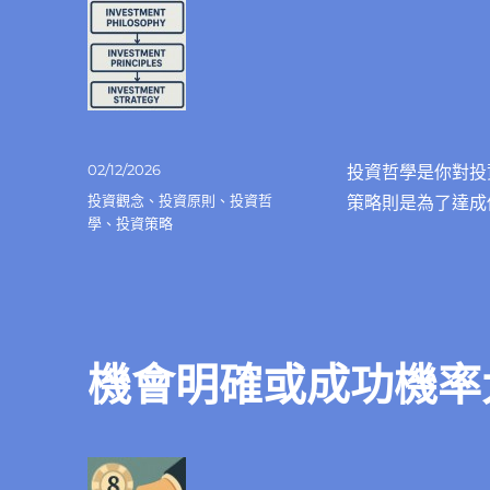
發
02/12/2026
投資哲學是你對投
佈
分
投資觀念
、
投資原則
、
投資哲
策略則是為了達成
日
類
學
、
投資策略
期:
機會明確或成功機率