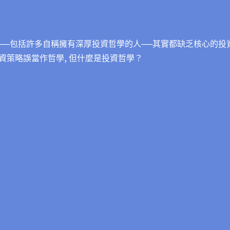
──包括許多自稱擁有深厚投資哲學的人──其實都缺乏核心的投
資策略誤當作哲學, 但什麼是投資哲學？