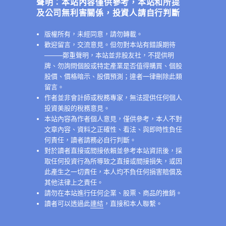
聲明：本站內容僅供參考，本站和所提
及公司無利害關係，投資人請自行判斷
版權所有，未經同意，請勿轉載。
歡迎留言，交流意見。但勿對本站有錯誤期待
──
──鄭重聲明，本站並非股友社，不提供明
牌、勿詢問個股或特定產業是否值得購買、個股
股價、價格暗示、股價預測；違者一律刪除此類
留言。
作者並非會計師或稅務專家，無法提供任何個人
投資美股的稅務意見。
本站內容為作者個人意見，僅供參考，本人不對
文章內容、資料之正確性、看法、與即時性負任
何責任，讀者請務必自行判斷。
對於讀者直接或間接依賴並參考本站資訊後，採
取任何投資行為所導致之直接或間接損失，或因
此產生之一切責任，本人均不負任何損害賠償及
其他法律上之責任。
請勿在本站進行任何企業、股票、商品的推銷。
讀者可以透過此
連結
，直接和本人聯繫。