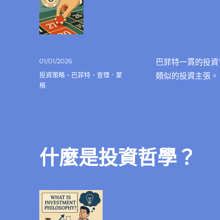
發
01/01/2026
巴菲特一貫的投資
佈
分
投資策略
、
巴菲特
、
查理．蒙
類似的投資主張。
日
類
格
期:
什麼是投資哲學？