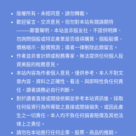
優
缺
版權所有，未經同意，請勿轉載。
點〉
中
歡迎留言，交流意見。但勿對本站有錯誤期待
──
──鄭重聲明，本站並非股友社，不提供明牌、
勿詢問個股或特定產業是否值得購買、個股股價、
價格暗示、股價預測；違者一律刪除此類留言。
作者並非會計師或稅務專家，無法提供任何個人投
資美股的稅務意見。
本站內容為作者個人意見，僅供參考，本人不對文
章內容、資料之正確性、看法、與即時性負任何責
任，讀者請務必自行判斷。
對於讀者直接或間接依賴並參考本站資訊後，採取
任何投資行為所導致之直接或間接損失，或因此產
生之一切責任，本人均不負任何損害賠償及其他法
律上之責任。
請勿在本站進行任何企業、股票、商品的推銷。