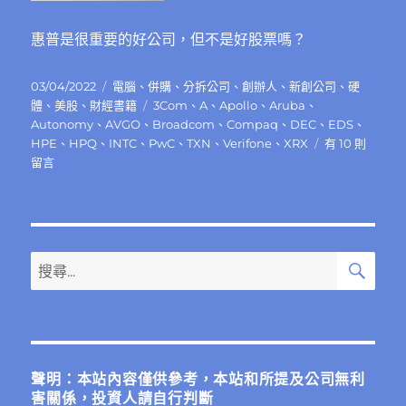
惠普是很重要的好公司，但不是好股票嗎？
發
分
03/04/2022
電腦
、
併購
、
分拆公司
、
創辦人
、
新創公司
、
硬
佈
類
標
體
、
美股
、
財經書籍
3Com
、
A
、
Apollo
、
Aruba
、
日
籤
Autonomy
、
AVGO
、
Broadcom
、
Compaq
、
DEC
、
EDS
、
期:
在
HPE
、
HPQ
、
INTC
、
PwC
、
TXN
、
Verifone
、
XRX
有 10 則
〈惠
留言
普
（Hewlett-
Packard）
如
何
搜
搜
尋
賺
尋
錢？
關
投
資
鍵
惠
字:
普
聲明：本站內容僅供參考，本站和所提及公司無利
的
害關係，投資人請自行判斷