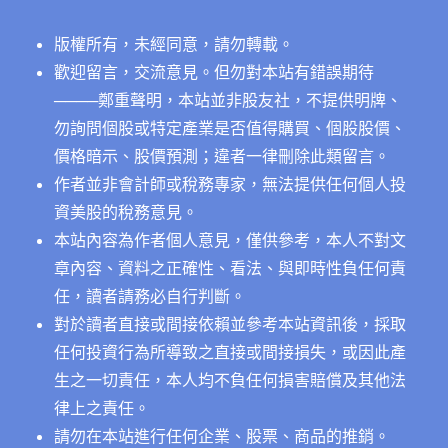
優
缺
版權所有，未經同意，請勿轉載。
點〉
中
歡迎留言，交流意見。但勿對本站有錯誤期待
──
──鄭重聲明，本站並非股友社，不提供明牌、
勿詢問個股或特定產業是否值得購買、個股股價、
價格暗示、股價預測；違者一律刪除此類留言。
作者並非會計師或稅務專家，無法提供任何個人投
資美股的稅務意見。
本站內容為作者個人意見，僅供參考，本人不對文
章內容、資料之正確性、看法、與即時性負任何責
任，讀者請務必自行判斷。
對於讀者直接或間接依賴並參考本站資訊後，採取
任何投資行為所導致之直接或間接損失，或因此產
生之一切責任，本人均不負任何損害賠償及其他法
律上之責任。
請勿在本站進行任何企業、股票、商品的推銷。