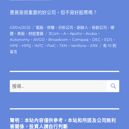
惠普是很重要的好公司，但不是好股票嗎？
發
分
03/04/2022
電腦
、
併購
、
分拆公司
、
創辦人
、
新創公司
、
硬
佈
類
標
體
、
美股
、
財經書籍
3Com
、
A
、
Apollo
、
Aruba
、
日
籤
Autonomy
、
AVGO
、
Broadcom
、
Compaq
、
DEC
、
EDS
、
期:
在
HPE
、
HPQ
、
INTC
、
PwC
、
TXN
、
Verifone
、
XRX
有 10 則
〈惠
留言
普
（Hewlett-
Packard）
如
何
搜
搜
尋
賺
尋
錢？
關
投
資
鍵
惠
字:
普
聲明：本站內容僅供參考，本站和所提及公司無利
的
害關係，投資人請自行判斷