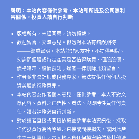
市
字:
巨
聲明：本站內容僅供參考，本站和所提及公司無利
擘〉
害關係，投資人請自行判斷
中
版權所有，未經同意，請勿轉載。
歡迎留言，交流意見。但勿對本站有錯誤期待
──
──鄭重聲明，本站並非股友社，不提供明牌、
勿詢問個股或特定產業是否值得購買、個股股價、
價格暗示、股價預測；違者一律刪除此類留言。
作者並非會計師或稅務專家，無法提供任何個人投
資美股的稅務意見。
本站內容為作者個人意見，僅供參考，本人不對文
章內容、資料之正確性、看法、與即時性負任何責
任，讀者請務必自行判斷。
對於讀者直接或間接依賴並參考本站資訊後，採取
任何投資行為所導致之直接或間接損失，或因此產
生之一切責任，本人均不負任何損害賠償及其他法