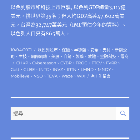
以色列股市和科技上市巨擘, 以色列GDP總量3,117億
美元，排世界第35名；但人均GDP高達47,602萬美
元，台灣為32,747萬美元（IMF預估今年的資料）。
以色列人口只有865萬人，
發
分
10/04/2021
以色列股市
、
保險
、
半導體
、
安全
、
支付
、
新創公
佈
類
司
、
生技
、
網際網路
、
美股
、
自駕
、
製藥
、
軟體
、
金融科技
、
電商
日
標
CHKP
、
Cybereason
、
CYBR
、
FROG
、
FTCV
、
FVRR
、
期:
籤
Gett
、
GLBE
、
INTC
、
INVZ
、
IRTN
、
LMND
、
MNDY
、
在
Mobileye
、
NSO
、
TEVA
、
Waze
、
WIX
有 1 則留言
〈以
色
列
股
市
搜
搜
尋
和
尋
科
關
技
上
鍵