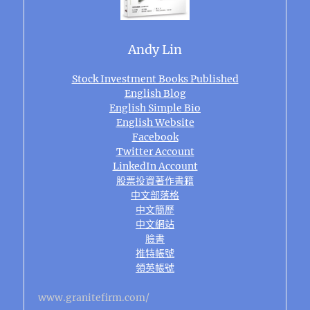
Andy Lin
Stock Investment Books Published
English Blog
English Simple Bio
English Website
Facebook
Twitter Account
LinkedIn Account
股票投資著作書籍
中文部落格
中文簡歷
中文網站
臉書
推特帳號
領英帳號
www.granitefirm.com/