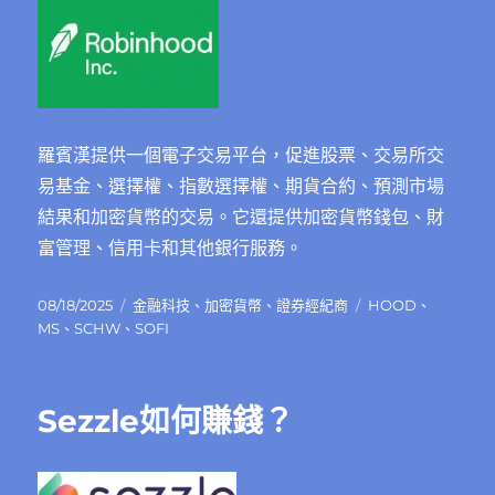
羅賓漢提供一個電子交易平台，促進股票、交易所交
易基金、選擇權、指數選擇權、期貨合約、預測市場
結果和加密貨幣的交易。它還提供加密貨幣錢包、財
富管理、信用卡和其他銀行服務。
發
分
標
08/18/2025
金融科技
、
加密貨幣
、
證券經紀商
HOOD
、
佈
類
籤
MS
、
SCHW
、
SOFI
日
期:
Sezzle如何賺錢？