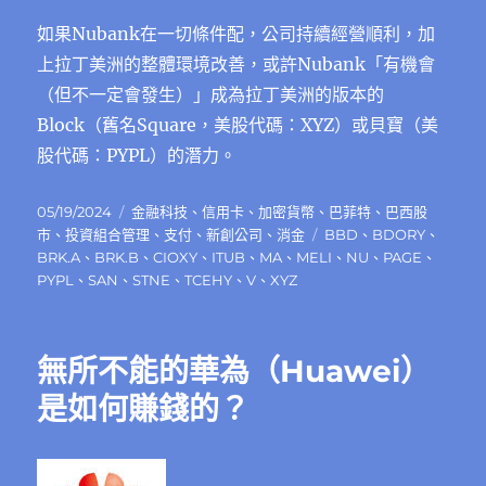
如果Nubank在一切條件配，公司持續經營順利，加
上拉丁美洲的整體環境改善，或許Nubank「有機會
（但不一定會發生）」成為拉丁美洲的版本的
Block（舊名Square，美股代碼：XYZ）或貝寶（美
股代碼：PYPL）的潛力。
發
分
05/19/2024
金融科技
、
信用卡
、
加密貨幣
、
巴菲特
、
巴西股
佈
類
標
市
、
投資組合管理
、
支付
、
新創公司
、
消金
BBD
、
BDORY
、
日
籤
BRK.A
、
BRK.B
、
CIOXY
、
ITUB
、
MA
、
MELI
、
NU
、
PAGE
、
期:
PYPL
、
SAN
、
STNE
、
TCEHY
、
V
、
XYZ
無所不能的華為（Huawei）
是如何賺錢的？