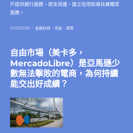
戶提供銀行服務、透支保護、建立信用和尋找兼職等
服務。
發
分
01/27/2025
金融科技
、
消金
、
貸款
佈
類
日
期:
自由市場（美卡多，
MercadoLibre）是亞馬遜少
數無法擊敗的電商，為何持續
能交出好成績？