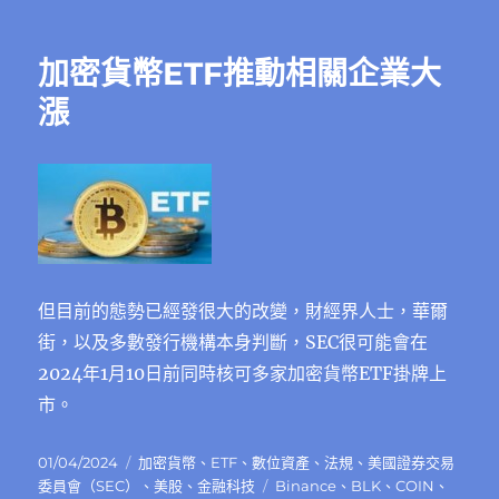
加密貨幣ETF推動相關企業大
漲
但目前的態勢已經發很大的改變，財經界人士，華爾
街，以及多數發行機構本身判斷，SEC很可能會在
2024年1月10日前同時核可多家加密貨幣ETF掛牌上
市。
發
分
01/04/2024
加密貨幣
、
ETF
、
數位資產
、
法規
、
美國證券交易
佈
類
標
委員會（SEC）
、
美股
、
金融科技
Binance
、
BLK
、
COIN
、