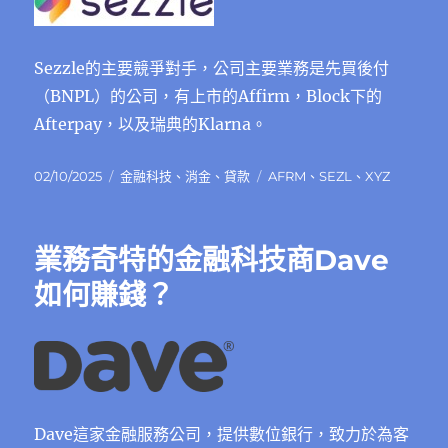
Sezzle的主要競爭對手，公司主要業務是先買後付
（BNPL）的公司，有上市的Affirm，Block下的
Afterpay，以及瑞典的Klarna。
發
分
標
02/10/2025
金融科技
、
消金
、
貸款
AFRM
、
SEZL
、
XYZ
佈
類
籤
日
期:
業務奇特的金融科技商Dave
如何賺錢？
Dave這家金融服務公司，提供數位銀行，致力於為客