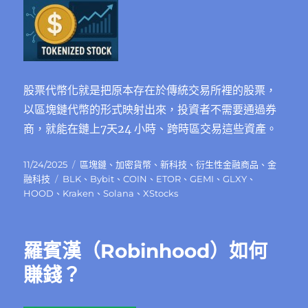
股票代幣化就是把原本存在於傳統交易所裡的股票，
以區塊鏈代幣的形式映射出來，投資者不需要通過券
商，就能在鏈上7天24 小時、跨時區交易這些資產。
發
分
11/24/2025
區塊鏈
、
加密貨幣
、
新科技
、
衍生性金融商品
、
金
佈
標
類
融科技
BLK
、
Bybit
、
COIN
、
ETOR
、
GEMI
、
GLXY
、
日
籤
HOOD
、
Kraken
、
Solana
、
XStocks
期:
羅賓漢（Robinhood）如何
賺錢？