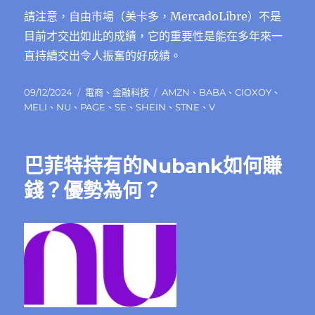
請注意，自由市場（美卡多，MercadoLibre）不是
目前才交出如此的成績，它的重要性是能在多年來一
直持續交出令人振奮的好成績。
發
分
標
09/12/2024
電商
、
金融科技
AMZN
、
BABA
、
CIOXOY
、
佈
類
籤
MELI
、
NU
、
PAGE
、
SE
、
SHEIN
、
STNE
、
V
日
期:
巴菲特持有的Nubank如何賺
錢？優勢為何？