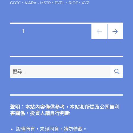
日
籤
GBTC
、
MARA
、
MSTR
、
PYPL
、
RIOT
、
XYZ
期:
文
頁次
1
下一
章
頁
分
搜
搜
頁
尋
尋
關
鍵
字:
聲明：本站內容僅供參考，本站和所提及公司無利
害關係，投資人請自行判斷
版權所有，未經同意，請勿轉載。