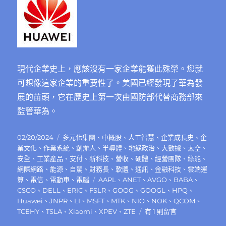
現代企業史上，應該沒有一家企業能獲此殊榮。您就
可想像這家企業的重要性了。美國已經發現了華為發
展的苗頭，它在歷史上第一次由國防部代替商務部來
監管華為。
發
分
02/20/2024
多元化集團
、
中概股
、
人工智慧
、
企業成長史
、
企
佈
類
業文化
、
作業系統
、
創辦人
、
半導體
、
地緣政治
、
大數據
、
太空
、
日
安全
、
工業產品
、
支付
、
新科技
、
營收
、
硬體
、
經營團隊
、
綠能
、
期:
網際網路
、
能源
、
自駕
、
財務長
、
軟體
、
通訊
、
金融科技
、
雲端運
標
算
、
電信
、
電動車
、
電腦
AAPL
、
ANET
、
AVGO
、
BABA
、
籤
CSCO
、
DELL
、
ERIC
、
FSLR
、
GOOG
、
GOOGL
、
HPQ
、
Huawei
、
JNPR
、
LI
、
MSFT
、
MTK
、
NIO
、
NOK
、
QCOM
、
在
TCEHY
、
TSLA
、
Xiaomi
、
XPEV
、
ZTE
有 1 則留言
〈無