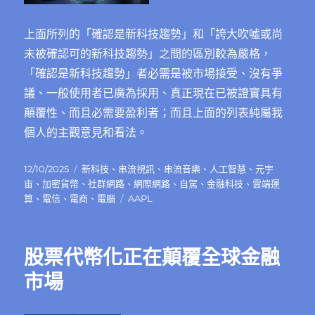
上面所列的「確認是新科技趨勢」和「誇大吹噓或尚
未被確認可的新科技趨勢」之間的區別較為嚴格，
「確認是新科技趨勢」者必需是被市場接受、沒有爭
議、一般使用者已廣為採用、真正現在已被證實具有
顛覆性、而且必需要盈利者；而且上面的列表純屬我
個人的主觀意見和看法。
發
分
12/10/2025
新科技
、
串流視訊
、
串流音樂
、
人工智慧
、
元宇
佈
類
宙
、
加密貨幣
、
社群網路
、
網際網路
、
自駕
、
金融科技
、
雲端運
日
標
算
、
電信
、
電商
、
電腦
AAPL
期:
籤
股票代幣化正在顛覆全球金融
市場