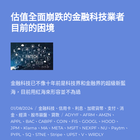
所
不
估值全面崩跌的金融科技業者
能
的
目前的困境
華
為
（Huawei）
是
如
何
賺
錢
金融科技已不像十年前是科技界和金融界的超級新藍
的？〉
中
海，目前用紅海來形容並不為過
發
分
01/08/2024
金融科技
、
信用卡
、
利息
、
加密貨幣
、
支付
、
消
佈
類
標
金
、
經濟
、
股市崩盤
、
貸款
ADYYF
、
AFRM
、
AMZN
、
日
籤
APPL
、
BAC
、
CABPF
、
COIN
、
FIS
、
GOOGL
、
HOOD
、
期:
JPM
、
Klarna
、
MA
、
META
、
MSFT
、
NEXPF
、
NU
、
Paytm
、
PYPL
、
SQ
、
STNE
、
Stripe
、
UPST
、
V
、
WRDLY