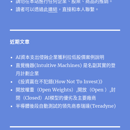
請勿在本站進行任何企業、股票、商品的推銷。
讀者可以透過此
連結
，直接和本人聯繫。
近期文章
AI資本支出侵蝕企業獲利拉低股價案例說明
直覺機器(Intuitive Machines) 是名副其實的登
月計劃企業
《投資贏在不犯錯(How Not To Invest)》
開放權重（Open Weights）,開放（Open ）,封
閉（Closed）AI模型的優劣及主要廠商
半導體後段⾃動測試的領先商泰瑞達(Teradyne)