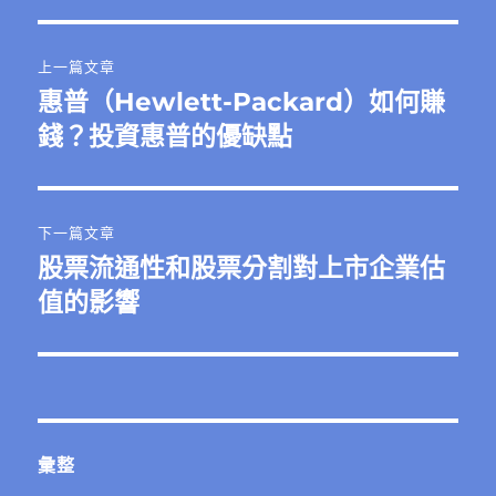
文
上一篇文章
章
惠普（Hewlett-Packard）如何賺
上
一
錢？投資惠普的優缺點
導
篇
覽
文
章:
下一篇文章
股票流通性和股票分割對上市企業估
下
一
值的影響
篇
文
章:
彙整