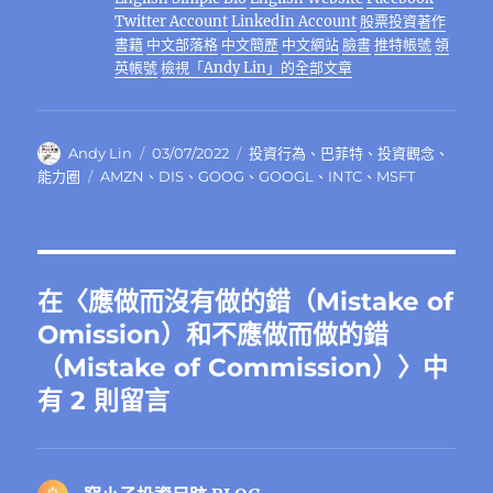
o
m
er
p
n
Twitter Account
LinkedIn Account
股票投資著作
書籍
中文部落格
中文簡歷
中文網站
臉書
推特帳號
領
k
英帳號
檢視「Andy Lin」的全部文章
作
發
分
Andy Lin
03/07/2022
投資行為
、
巴菲特
、
投資觀念
、
者
佈
類
標
能力圈
AMZN
、
DIS
、
GOOG
、
GOOGL
、
INTC
、
MSFT
日
籤
期:
在〈應做而沒有做的錯（Mistake of
Omission）和不應做而做的錯
（Mistake of Commission）〉中
有 2 則留言