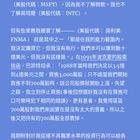
（美股代碼：MSFT），因為我不了解微軟。我也不
了解英特爾（美股代碼：INTC）。
但有些業務我確實了解
────
（美股代碼： 房利美
FNMA ） 就是其中之一 「那是在我的能力範圍內。
我決定購買它，但我沒有執行。我們本可以賺到數十
億美元，但我沒有這樣做。」在
1991年波克夏的股東
信函
，巴菲特坦承：「1988年當時我們決定以3.5億
到4億美元之間，買進3,000萬股；只不過當我們開始
買進不到700萬股時，該公司股價就開始上漲，失望
之餘，我立刻停止買進(事後回想還好我沒有在買進可
口可樂時犯下相同的錯誤)，更有甚者，我覺得區區
700萬股對我們來說實在是沒有太大的意義，所以之
後又把持有的700萬股全部賣掉。
我期盼對於我這樣不具職業水準的投資行為可以給各