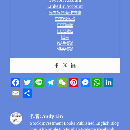
Twitter Account
LinkedIn Account
股票投資著作書籍
中文部落格
中文簡歷
中文網站
臉書
推特帳號
領英帳號
F
T
Li
T
W
Pi
M
W
Li
a
w
n
el
e
n
e
h
n
E
分
c
it
e
e
C
te
ss
at
k
m
享
e
te
g
h
re
e
s
e
ai
作者:
Andy Lin
b
r
r
at
st
n
A
d
l
Stock Investment Books Published
English Blog
o
a
g
p
I
English Simple Bio
English Website
Facebook