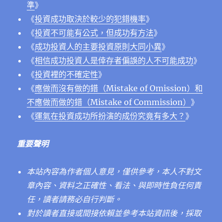
準
》
《
投資成功取決於較少的犯錯機率
》
《
投資不可能有公式，但成功有方法
》
《
成功投資人的主要投資原則大同小異
》
《
相信成功投資人是倖存者偏誤的人不可能成功
》
《
投資裡的不確定性
》
《
應做而沒有做的錯（Mistake of Omission）和
不應做而做的錯（Mistake of Commission）
》
《
運氣在投資成功所扮演的成份究竟有多大？
》
重要聲明
本站內容為作者個人意見，僅供參考，本人不對文
章內容、資料之正確性、看法、與即時性負任何責
任，讀者請務必自行判斷。
對於讀者直接或間接依賴並參考本站資訊後，採取