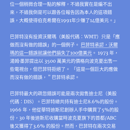
位一個稍微合理一點的解釋，不過我實在是編不出
來，不過我倒是可以跟各位報告因為本人的這項錯
誤，大概使得伯克希爾在1991年少賺了14億美元。」
巴菲特沒有投資沃爾瑪（美股代碼：WMT）只是「應
做而沒有做的錯誤」的一個例子。
巴菲特承認，沃爾
瑪的這一錯誤就讓他們損失了100億美元
。 1973 年，
湯姆·墨菲提出以 3500 萬美元的價格向波克夏出售一
些電視台，但巴菲特拒絕了。 「這是一個巨大的應做
而沒有做的錯誤，＂巴菲特承認。
巴菲特最大的疏忽錯誤可能是兩次拋售迪士尼（美股
代碼：DIS）。巴菲特總共持有迪士尼8.6%的股份。
1966 年，他從華特迪斯尼創辦人手中購買了5%的股
份，30 年後迪斯尼收購當時波克夏旗下的首都/ABC
後又獲得了3.6% 的股份。然而，巴菲特在兩次交易