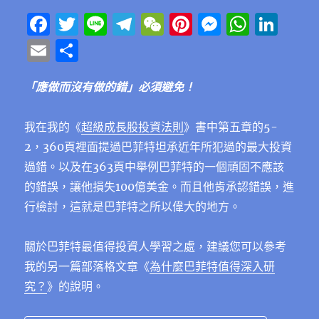
F
T
Li
T
W
Pi
M
W
Li
a
w
n
el
e
n
e
h
n
E
分
c
it
e
e
C
te
ss
at
k
m
享
e
te
g
h
re
e
s
e
「應做而沒有做的錯」必須避免！
ai
b
r
r
at
st
n
A
d
l
我在我的《
超級成長股投資法則
》書中第五章的5-
o
a
g
p
I
2，360頁裡面提過巴菲特坦承近年所犯過的最大投資
o
m
er
p
n
過錯。以及在363頁中舉例巴菲特的一個頑固不應該
k
的錯誤，讓他損失100億美金。而且他肯承認錯誤，進
行檢討，這就是巴菲特之所以偉大的地方。
關於巴菲特最值得投資人學習之處，建議您可以參考
我的另一篇部落格文章《
為什麼巴菲特值得深入研
究？
》的說明。