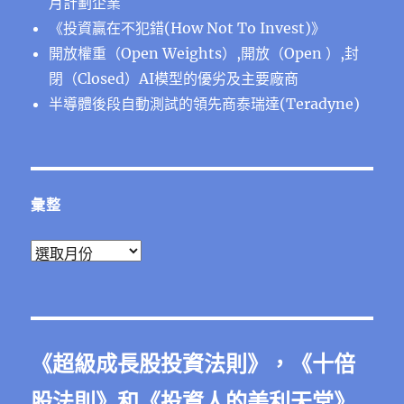
月計劃企業
《投資贏在不犯錯(How Not To Invest)》
開放權重（Open Weights）,開放（Open ）,封
閉（Closed）AI模型的優劣及主要廠商
半導體後段⾃動測試的領先商泰瑞達(Teradyne)
彙整
彙
整
《
超級成長股投資法則
》，《
十倍
股法則
》和《
投資人的美利天堂
》