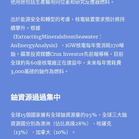
他用途包括生產醫用同位素和研究反應器燃料。
出於能源安全和轉型的考慮，核電裝置需求預計將持
續攀升。根據
《ExtractingMineralsfromSeawater：
AnEnergyAnalysis》，1GW核電每年需消耗170噸
鈾。礦業投資媒體Crux Investor先前報導稱，目前
全球約有60座核電廠正在建設中，未來每年需耗費
3,000萬磅的鈾作為燃料。
鈾資源過過集中
全球15個國家擁有全球鈾資源量的95%，全球三大鈾
資源國分別為澳洲（佔比高達28%）、哈薩克
（13%）、加拿大（10%）。