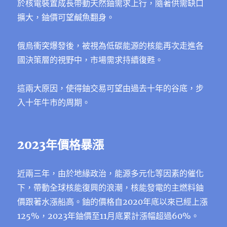
於核電裝置成長帶動天然鈾需求上行，隨著供需缺口
擴大，鈾價可望鹹魚翻身。
俄烏衝突爆發後，被視為低碳能源的核能再次走進各
國決策層的視野中，市場需求持續復甦。
這兩大原因，使得鈾交易可望由過去十年的谷底，步
入十年牛市的周期。
2023年價格暴漲
近兩三年，由於地緣政治，能源多元化等因素的催化
下，帶動全球核能復興的浪潮，核能發電的主燃料鈾
價跟著水漲船高。鈾的價格自2020年底以來已經上漲
125%，2023年鈾價至11月底累計漲幅超過60%。