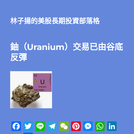
林子揚的美股長期投資部落格
鈾（Uranium）交易已由谷底
反彈
F
T
Li
T
W
Pi
M
W
Li