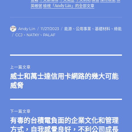
k
英帳號
檢視「Andy Lin」的全部文章
作
發
分
Andy Lin
11/27/2023
能源
、
公用事業
、
基礎材料
、
綠能
者
佈
類
標
CCJ
、
NATKY
、
PALAF
日
籤
期:
文
上一篇文章
章
威士和萬士達信用卡網路的幾大可能
上
一
威脅
導
篇
覽
文
章:
下一篇文章
有毒的台積電負面的企業文化和管理
下
一
方式，自我感覺良好，不利公司成長