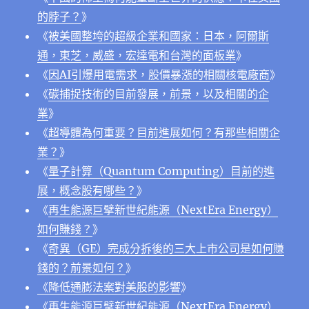
的脖子？
》
《
被美國整垮的超級企業和國家：日本，阿爾斯
通，東芝，威盛，宏達電和台灣的面板業
》
《
因AI引爆用電需求，股價暴漲的相關核電廠商
》
《
碳捕捉技術的目前發展，前景，以及相關的企
業
》
《
超導體為何重要？目前進展如何？有那些相關企
業？
》
《
量子計算（Quantum Computing）目前的進
展，概念股有哪些？
》
《
再生能源巨擘新世紀能源（NextEra Energy）
如何賺錢？
》
《
奇異（GE）完成分拆後的三大上市公司是如何賺
錢的？前景如何？
》
《降低通膨法案對美股的影響
》
《
再生能源巨擘新世紀能源（NextEra Energy）