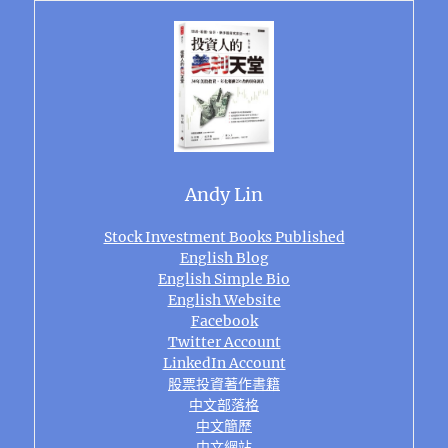
Andy Lin
Stock Investment Books Published
English Blog
English Simple Bio
English Website
Facebook
Twitter Account
LinkedIn Account
股票投資著作書籍
中文部落格
中文簡歷
中文網站