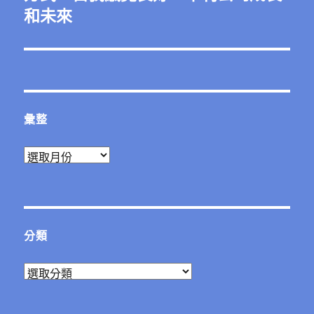
篇
和未來
文
章:
彙整
彙
整
分類
分
類