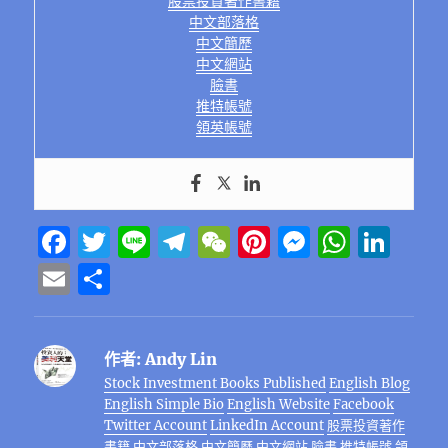
股票投資著作書籍
中文部落格
中文簡歷
中文網站
臉書
推特帳號
領英帳號
F
T
Li
T
W
Pi
M
W
Li
a
w
n
el
e
n
e
h
n
E
分
c
it
e
e
C
te
ss
at
k
m
享
e
te
g
h
re
e
s
e
ai
作者:
Andy Lin
b
r
r
at
st
n
A
d
l
Stock Investment Books Published
English Blog
o
a
g
p
I
English Simple Bio
English Website
Facebook
o
m
er
p
n
Twitter Account
LinkedIn Account
股票投資著作
書籍
中文部落格
中文簡歷
中文網站
臉書
推特帳號
領