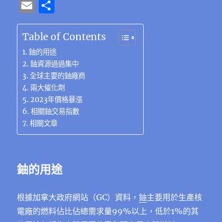
a
w
n
el
e
n
e
h
n
E
分
c
it
e
e
C
te
ss
at
k
m
享
e
te
g
h
re
e
s
e
ai
Table of Contents
b
r
r
at
st
n
A
d
l
鈾的用途
o
a
g
p
I
鈾資源過過集中
全球主要的鈾廠商
o
m
er
p
n
兩大催化劑
k
2023年價格暴漲
相關鈾交易指數
相關文章
鈾的用途
根據加拿大政府網站（GC）資料，
鈾
主要用於生產核
電廠的燃料佔比佔總需求量99%以上，低於1%的其