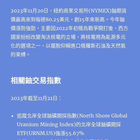
2023年11月20日，紐約商業交易所(NYMEX)鈾期貨
價最高來到每磅80.25美元，創15年來新高。今年鈾
價漲勢強勁，主要因2022年初俄烏戰爭開打後，西方
國家紛紛改變淘汰核電的立場，將核電視為能源多元
化的選項之一，以擺脫仰賴進口俄羅斯石油及天然氣
的束縛。
相關鈾交易指數
2023年截至11月21日：
追蹤北岸全球鈾礦開採指數(North Shore Global
Uranium Mining Index)的北岸全球鈾礦開採
ETF(URNM.US)強漲55.67%